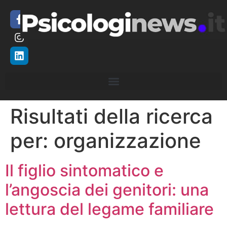
Risultati della ricerca
per:
organizzazione
Il figlio sintomatico e
l’angoscia dei genitori: una
lettura del legame familiare