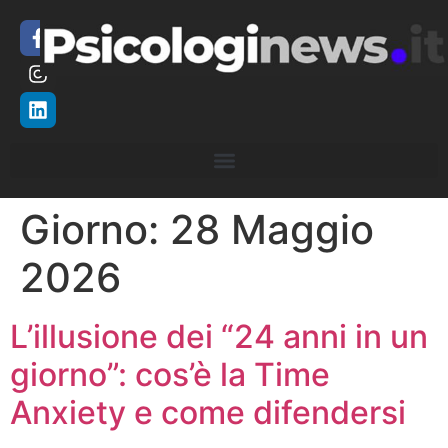
Giorno:
28 Maggio
2026
L’illusione dei “24 anni in un
giorno”: cos’è la Time
Anxiety e come difendersi