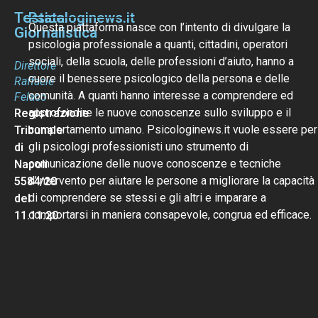
Testata
Psicologinews.it
Questa piattaforma nasce con l’intento di divulgare la
Giornalistica
psicologia professionale a quanti, cittadini, operatori
sociali, della scuola, delle professioni d’aiuto, hanno a
Direttore
cuore il benessere psicologico della persona e delle
Raffaele
comunità. A quanti hanno interesse a comprendere ed
Felaco
approfondire le nuove conoscenze sullo sviluppo e il
Registrazione
comportamento umano. Psicologinews.it vuole essere per
Tribunale
gli psicologi professionisti uno strumento di
di
comunicazione delle nuove conoscenze e tecniche
Napoli
d’intervento per aiutare le persone a migliorare la capacità
5584/20
di comprendere se stessi e gli altri e imparare a
del
comportarsi in maniera consapevole, congrua ed efficace.
11.11.20