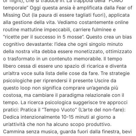
or flight), che si traduce in: La trappola della “FOMO
temporale” Oggi questa ansia è amplificata dalla Fear of
Missing Out (la paura di essere tagliati fuori), applicata
alla gestione della vita. Vediamo costantemente online
routine mattutine impeccabili, carriere fulminee e
“ricette per il successo in 5 mosse”. Questo crea un bias
cognitivo devastante: l’idea che ogni singolo minuto
della nostra vita debba essere monetizzato, ottimizzato
o trasformato in un contenuto memorabile. Il tempo
libero cessa di essere uno spazio di ricarica e diventa
un’altra voce sulla lista delle cose da fare. Tre strategie
psicologiche per riprendersi il presente Uscire da
questo loop non significa comprare un’agenda più
costosa, ma cambiare il paradigma relazionale con il
tempo. La ricerca psicologica suggerisce tre approcci
pratici: Pratica il “Tempo Vuoto” (L’arte del non-fare):
Dedica intenzionalmente 10-15 minuti al giorno a
un’attività che non ha alcuno scopo produttivo.
Cammina senza musica, guarda fuori dalla finestra, bevi