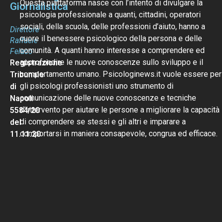
Questa piattaforma nasce con l’intento di divulgare la
Giornalistica
psicologia professionale a quanti, cittadini, operatori
sociali, della scuola, delle professioni d’aiuto, hanno a
Direttore
cuore il benessere psicologico della persona e delle
Raffaele
comunità. A quanti hanno interesse a comprendere ed
Felaco
approfondire le nuove conoscenze sullo sviluppo e il
Registrazione
comportamento umano. Psicologinews.it vuole essere per
Tribunale
gli psicologi professionisti uno strumento di
di
comunicazione delle nuove conoscenze e tecniche
Napoli
d’intervento per aiutare le persone a migliorare la capacità
5584/20
di comprendere se stessi e gli altri e imparare a
del
comportarsi in maniera consapevole, congrua ed efficace.
11.11.20