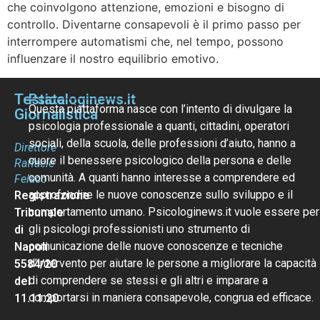
che coinvolgono attenzione, emozioni e bisogno di
controllo. Diventarne consapevoli è il primo passo per
interrompere automatismi che, nel tempo, possono
influenzare il nostro equilibrio emotivo.
Testata
Psicologinews.it
Questa piattaforma nasce con l’intento di divulgare la
Giornalistica
psicologia professionale a quanti, cittadini, operatori
sociali, della scuola, delle professioni d’aiuto, hanno a
Direttore
cuore il benessere psicologico della persona e delle
Raffaele
comunità. A quanti hanno interesse a comprendere ed
Felaco
approfondire le nuove conoscenze sullo sviluppo e il
Registrazione
comportamento umano. Psicologinews.it vuole essere per
Tribunale
gli psicologi professionisti uno strumento di
di
comunicazione delle nuove conoscenze e tecniche
Napoli
d’intervento per aiutare le persone a migliorare la capacità
5584/20
di comprendere se stessi e gli altri e imparare a
del
comportarsi in maniera consapevole, congrua ed efficace.
11.11.20