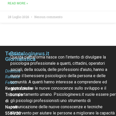
READ MORE »
28 Luglio 2026
Nessun commento
Testata
Psicologinews.it
Questa piattaforma nasce con l’intento di divulgare la
Giornalistica
psicologia professionale a quanti, cittadini, operatori
sociali, della scuola, delle professioni d’aiuto, hanno a
Direttore
cuore il benessere psicologico della persona e delle
Raffaele
comunità. A quanti hanno interesse a comprendere ed
Felaco
approfondire le nuove conoscenze sullo sviluppo e il
Registrazione
comportamento umano. Psicologinews.it vuole essere per
Tribunale
gli psicologi professionisti uno strumento di
di
comunicazione delle nuove conoscenze e tecniche
Napoli
d’intervento per aiutare le persone a migliorare la capacità
5584/20