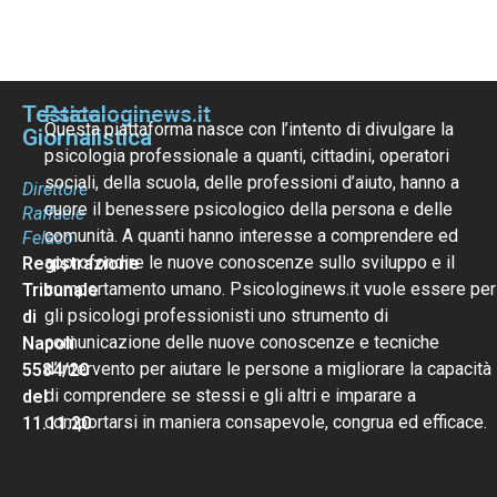
Testata
Psicologinews.it
Questa piattaforma nasce con l’intento di divulgare la
Giornalistica
psicologia professionale a quanti, cittadini, operatori
sociali, della scuola, delle professioni d’aiuto, hanno a
Direttore
cuore il benessere psicologico della persona e delle
Raffaele
comunità. A quanti hanno interesse a comprendere ed
Felaco
approfondire le nuove conoscenze sullo sviluppo e il
Registrazione
comportamento umano. Psicologinews.it vuole essere per
Tribunale
gli psicologi professionisti uno strumento di
di
comunicazione delle nuove conoscenze e tecniche
Napoli
d’intervento per aiutare le persone a migliorare la capacità
5584/20
di comprendere se stessi e gli altri e imparare a
del
comportarsi in maniera consapevole, congrua ed efficace.
11.11.20