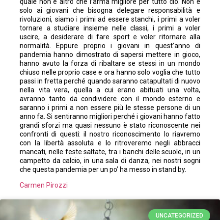
quale non è altro che l’arma migliore per tutto ciò. Non è
solo ai giovani che bisogna delegare responsabilità e
rivoluzioni, siamo i primi ad essere stanchi, i primi a voler
tornare a studiare insieme nelle classi, i primi a voler
uscire, a desiderare di fare sport e voler ritornare alla
normalità. Eppure proprio i giovani in quest’anno di
pandemia hanno dimostrato di sapersi mettere in gioco,
hanno avuto la forza di ribaltare se stessi in un mondo
chiuso nelle proprio case e ora hanno solo voglia che tutto
passi in fretta perché quando saranno catapultati di nuovo
nella vita vera, quella a cui erano abituati una volta,
avranno tanto da condividere con il mondo esterno e
saranno i primi a non essere più le stesse persone di un
anno fa. Si sentiranno migliori perché i giovani hanno fatto
grandi sforzi ma quasi nessuno è stato riconoscente nei
confronti di questi: il nostro riconoscimento lo riavremo
con la libertà assoluta e lo ritroveremo negli abbracci
mancati, nelle feste saltate, tra i banchi delle scuole, in un
campetto da calcio, in una sala di danza, nei nostri sogni
che questa pandemia per un po’ ha messo in stand by.
Carmen Pirozzi
UNCATEGORIZED