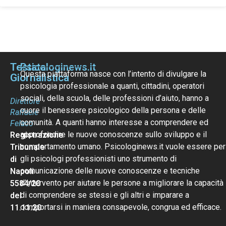
Testata
Psicologinews.it
Questa piattaforma nasce con l’intento di divulgare la
Giornalistica
psicologia professionale a quanti, cittadini, operatori
sociali, della scuola, delle professioni d’aiuto, hanno a
Direttore
cuore il benessere psicologico della persona e delle
Raffaele
comunità. A quanti hanno interesse a comprendere ed
Felaco
approfondire le nuove conoscenze sullo sviluppo e il
Registrazione
comportamento umano. Psicologinews.it vuole essere per
Tribunale
gli psicologi professionisti uno strumento di
di
comunicazione delle nuove conoscenze e tecniche
Napoli
d’intervento per aiutare le persone a migliorare la capacità
5584/20
di comprendere se stessi e gli altri e imparare a
del
comportarsi in maniera consapevole, congrua ed efficace.
11.11.20