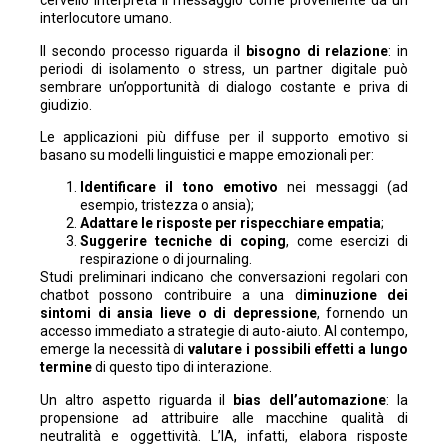
cervello interpreta il messaggio come proveniente da un
interlocutore umano.
Il secondo processo riguarda il
bisogno di relazione
: in
periodi di isolamento o stress, un partner digitale può
sembrare un’opportunità di dialogo costante e priva di
giudizio.
Le applicazioni più diffuse per il supporto emotivo si
basano su modelli linguistici e mappe emozionali per:
Identificare il tono emotivo
nei messaggi (ad
esempio, tristezza o ansia);
Adattare le risposte per rispecchiare empatia
;
Suggerire tecniche di coping
, come esercizi di
respirazione o di journaling.
Studi preliminari indicano che conversazioni regolari con
chatbot possono contribuire a una d
iminuzione dei
sintomi di ansia lieve o di depressione
, fornendo un
accesso immediato a strategie di auto-aiuto. Al contempo,
emerge la necessità di
valutare i possibili effetti a lungo
termine
di questo tipo di interazione.
Un altro aspetto riguarda il
bias dell’automazione
: la
propensione ad attribuire alle macchine qualità di
neutralità e oggettività. L’IA, infatti, elabora risposte