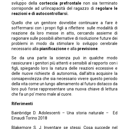
sviluppo della
corteccia prefrontale
non sia terminato
corrisponde ad un’incapacità del ragazzo di
regolare le
reazioni e di autocontrollarsi.
Quello che un genitore dovrebbe continuare a fare è
soffermarsi con i propri figli a riflettere sulle modalità di
reazione da loro messe in atto, cercando assieme di
ragionare sulle possibili alternative di risoluzione future dei
problemi in modo da stimolare lo sviluppo cerebrale
necessario alla
pianificazione
e alla
previsione
.
Se da una parte la scienza può in qualche modo
rassicurare i genitori più attenti e sensibili al rapporto con i
figli, spiegando loro la natura delle reazioni eccessive e
delle nuove richieste di autonomia, dall’altra acquisire la
consapevolezza che sia necessario vivere questo periodo
della vita come un lungo allenamento al futuro distacco da
loro può forse rappresentare una nuova chiave di lettura
che fa un po’ meno male al cuore.
Riferimenti
Bainbridge D. Adolescenti – Una storia naturale – Ed
Einaudi Torino 2018
Blakemore S. J. Inventare se stessi. Cosa succede nel