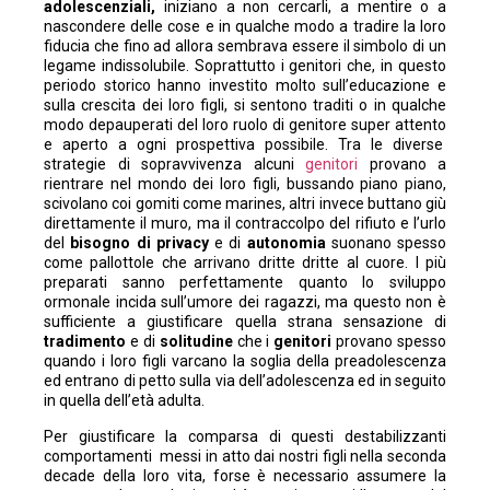
adolescenziali,
iniziano a non cercarli, a mentire o a
nascondere delle cose e in qualche modo a tradire la loro
fiducia che fino ad allora sembrava essere il simbolo di un
legame indissolubile. Soprattutto i genitori che, in questo
periodo storico hanno investito molto sull’educazione e
sulla crescita dei loro figli, si sentono traditi o in qualche
modo depauperati del loro ruolo di genitore super attento
e aperto a ogni prospettiva possibile. Tra le diverse
strategie di sopravvivenza alcuni
genitori
provano a
rientrare nel mondo dei loro figli, bussando piano piano,
scivolano coi gomiti come marines, altri invece buttano giù
direttamente il muro, ma il contraccolpo del rifiuto e l’urlo
del
bisogno di privacy
e di
autonomia
suonano spesso
come pallottole che arrivano dritte dritte al cuore. I più
preparati sanno perfettamente quanto lo sviluppo
ormonale incida sull’umore dei ragazzi, ma questo non è
sufficiente a giustificare quella strana sensazione di
tradimento
e di
solitudine
che i
genitori
provano spesso
quando i loro figli varcano la soglia della preadolescenza
ed entrano di petto sulla via dell’adolescenza ed in seguito
in quella dell’età adulta.
Per giustificare la comparsa di questi destabilizzanti
comportamenti messi in atto dai nostri figli nella seconda
decade della loro vita, forse è necessario assumere la