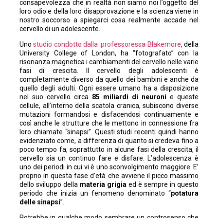
consapevolezza che in realtà non siamo noi l’oggetto del
loro odio e della loro disapprovazione e la scienza viene in
nostro soccorso a spiegarci cosa realmente accade nel
cervello di un adolescente.
Uno
studio condotto dalla professoressa Blakemore
, della
University College of London, ha “fotografato” con la
risonanza magnetica i cambiamenti del cervello nelle varie
fasi di crescita. Il cervello degli adolescenti è
completamente diverso da quello dei bambini e anche da
quello degli adulti. Ogni essere umano ha a disposizione
nel suo cervello circa
85 miliardi di neuroni
e queste
cellule, all’interno della scatola cranica, subiscono diverse
mutazioni formandosi e disfacendosi continuamente e
così anche le strutture che le mettono in connessione fra
loro chiamate “sinapsi”. Questi studi recenti quindi hanno
evidenziato come, a differenza di quanto si credeva fino a
poco tempo fa, soprattutto in alcune fasi della crescita, il
cervello sia un continuo fare e disfare. L’adolescenza è
uno dei periodi in cui vi è uno sconvolgimento maggiore. E’
proprio in questa fase d’età che avviene il picco massimo
dello sviluppo della
materia grigia
ed è sempre in questo
periodo che inizia un fenomeno denominato “
potatura
delle sinapsi
”.
Potrebbe in qualche modo sembrare un controsenso che