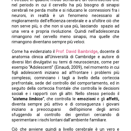
nel periodo in cui il cervello ha più bisogno di sinapsi
cerebrali ne perda molte e si riducano le connessioni fra i
neuroni, in realtà è un fenomeno necessario al
miglioramento dell’efficienza cerebrale e a sfoltire ciò che
non serve più, o che non si usa più, lasciando spazio ad
una vera e propria rivoluzione. Quindi nell’adolescenza
rimangono nel cervello meno sinapsi, ma quelle che
rimangono diventano sempre più veloci.
Come ha evidenziato il
Prof. David Bainbridge
, docente di
anatomia clinica all’Università di Cambridge e autore di
diversi libri divulgativi su temi di neuroscienze, come per
esempio “Adolescenti” (Einaudi, 2009), nel momento in cui
figli adolescenti iniziano ad affrontare i problemi più
complessi, cominciano i tagli a livello della corteccia
prefrontale, sede del controllo del comportamento, ed in
seguito della corteccia frontale che controlla le decisioni
sociali e i rapporti con gli altri. Nello stesso periodo il
“sistema limbico”
, che controlla le
emozioni
e gli
affetti,
diventa sempre più attivo e di conseguenza i giovani
iniziano a preoccuparsi dell’opinione degli amici
sfuggendo al controllo dei genitori cercando di
sperimentare i rischi lontani dall’ambiente familiare.
Ciò che avviene quindi a livello cerebrale è un vero e