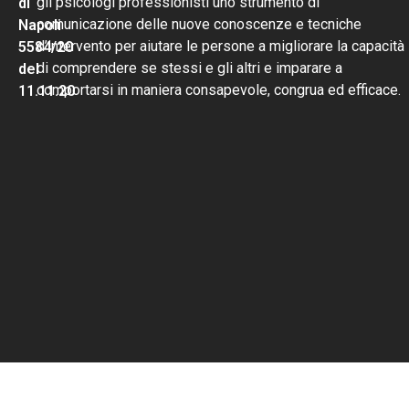
gli psicologi professionisti uno strumento di
di
comunicazione delle nuove conoscenze e tecniche
Napoli
d’intervento per aiutare le persone a migliorare la capacità
5584/20
di comprendere se stessi e gli altri e imparare a
del
comportarsi in maniera consapevole, congrua ed efficace.
11.11.20