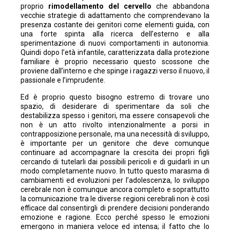
proprio
rimodellamento del cervello
che abbandona
vecchie strategie di adattamento che comprendevano la
presenza costante dei genitori come elementi guida, con
una forte spinta alla ricerca dell’esterno e alla
sperimentazione di nuovi comportamenti in autonomia.
Quindi dopo l’età infantile, caratterizzata dalla protezione
familiare è proprio necessario questo scossone che
proviene dall’interno e che spinge i ragazzi verso il nuovo, il
passionale e l’imprudente.
Ed è proprio questo bisogno estremo di trovare uno
spazio, di desiderare di sperimentare da soli che
destabilizza spesso i genitori, ma essere consapevoli che
non è un atto rivolto intenzionalmente a porsi in
contrapposizione personale, ma una necessità di sviluppo,
è importante per un genitore che deve comunque
continuare ad accompagnare la crescita dei propri figli
cercando di tutelarli dai possibili pericoli e di guidarli in un
modo completamente nuovo. In tutto questo marasma di
cambiamenti ed evoluzioni per l’adolescenza, lo sviluppo
cerebrale non è comunque ancora completo e soprattutto
la comunicazione tra le diverse regioni cerebrali non è così
efficace dal consentirgli di prendere decisioni ponderando
emozione e ragione. Ecco perché spesso le emozioni
emergono in maniera veloce ed intensa; il fatto che lo