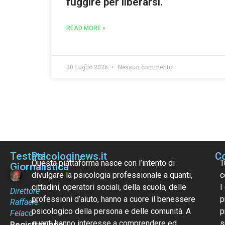
fuggire per liberarsi.
READ MORE »
30 Luglio 2026
Nessun commento
Testata
Psicologinews.it
Co
Questa piattaforma nasce con l’intento di
T
Giornalistica
divulgare la psicologia professionale a quanti,
c
cittadini, operatori sociali, della scuola, delle
I
Direttore
professioni d’aiuto, hanno a cuore il benessere
p
Raffaele
psicologico della persona e delle comunità. A
p
Felaco
quanti hanno interesse a comprendere ed
s
Registrazione