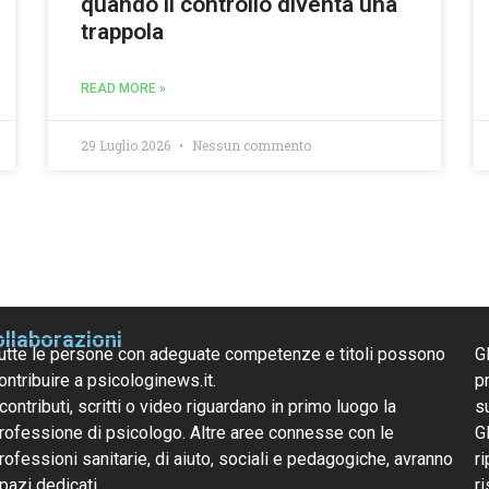
quando il controllo diventa una
trappola
READ MORE »
29 Luglio 2026
Nessun commento
llaborazioni
utte le persone con adeguate competenze e titoli possono
G
ontribuire a psicologinews.it.
pr
 contributi, scritti o video riguardano in primo luogo la
s
rofessione di psicologo. Altre aree connesse con le
G
rofessioni sanitarie, di aiuto, sociali e pedagogiche, avranno
ri
pazi dedicati.
r