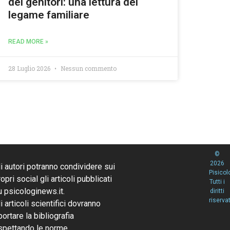
dei genitori: una lettura del
legame familiare
READ MORE »
28 Luglio 2026
Nessun commento
©
2026
li autori potranno condividere sui
Pisicol
opri social gli articoli pubblicati
Tutti i
u psicologinews.it.
diritti
riservat
li articoli scientifici dovranno
portare la bibliografia
ispettando le norme