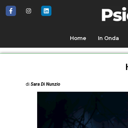
Home
In Onda
di
Sara Di Nunzio