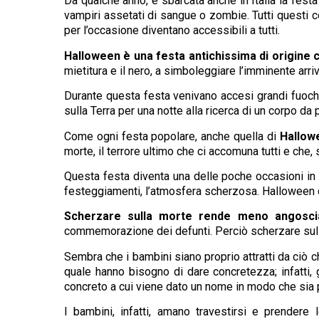
Da qualche anno, è sbarcata anche in Italia la festa
vampiri assetati di sangue o zombie. Tutti questi
per l’occasione diventano accessibili a tutti.
Halloween è una festa antichissima di origine c
mietitura e il nero, a simboleggiare l’imminente arriv
Durante questa festa venivano accesi grandi fuochi 
sulla Terra per una notte alla ricerca di un corpo 
Come ogni festa popolare, anche quella di
Hallow
morte, il terrore ultimo che ci accomuna tutti e che, 
Questa festa diventa una delle poche occasioni in
festeggiamenti, l’atmosfera scherzosa. Halloween 
Scherzare sulla morte rende meno angoscia
commemorazione dei defunti. Perciò scherzare sulla 
Sembra che i bambini siano proprio attratti da ciò
quale hanno bisogno di dare concretezza; infatti, 
concreto a cui viene dato un nome in modo che sia pi
I bambini, infatti, amano travestirsi e prender