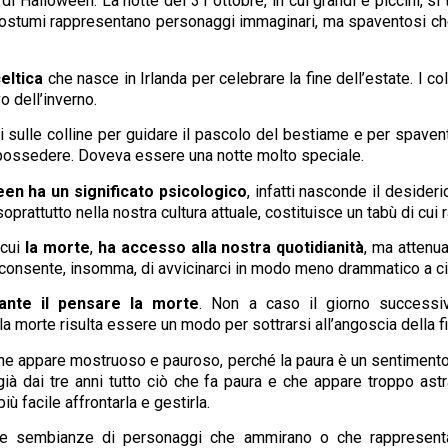
 di Halloween. La notte del 31 ottobre, in cui grandi e piccini, s
 costumi rappresentano personaggi immaginari, ma spaventosi che
eltica
che nasce in Irlanda per celebrare la fine dell’estate. I colo
o dell’inverno.
sulle colline per guidare il pascolo del bestiame e per spavent
da possedere. Doveva essere una notte molto speciale.
een ha un
significato psicologico
, infatti nasconde il deside
soprattutto nella nostra cultura attuale, costituisce un tabù di cui 
 cui
la morte
,
ha accesso alla nostra quotidianità
, ma attenua
consente, insomma, di avvicinarci in modo meno drammatico a c
nte il pensare la morte
. Non a caso il giorno successivo,
morte risulta essere un modo per sottrarsi all’angoscia della fin
 che appare mostruoso e pauroso, perché la paura è un sentimento
già dai tre anni tutto ciò che fa paura e che appare troppo astr
ù facile affrontarla e gestirla.
e le sembianze di personaggi che ammirano o che rappresentan