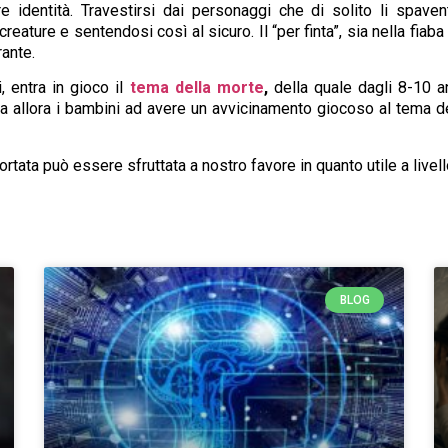
e identità. Travestirsi dai personaggi che di solito li spave
reature e sentendosi così al sicuro. Il “per finta”, sia nella fiab
ante.
, entra in gioco il
tema della morte
,
della quale dagli 8-10 a
a allora i bambini ad avere un avvicinamento giocoso al tema del
ata può essere sfruttata a nostro favore in quanto utile a livello
BLOG