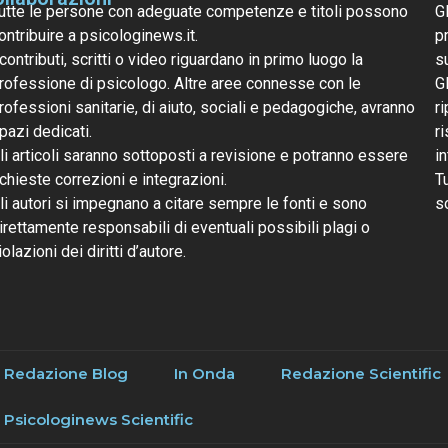
utte le persone con adeguate competenze e titoli possono
G
ontribuire a psicologinews.it.
pr
 contributi, scritti o video riguardano in primo luogo la
s
rofessione di psicologo. Altre aree connesse con le
G
rofessioni sanitarie, di aiuto, sociali e pedagogiche, avranno
ri
pazi dedicati.
r
li articoli saranno sottoposti a revisione e potranno essere
i
ichieste correzioni e integrazioni.
T
li autori si impegnano a citare sempre le fonti e sono
s
irettamente responsabili di eventuali possibili plagi o
iolazioni dei diritti d’autore.
Redazione Blog
In Onda
Redazione Scientific
Psicologinews Scientific