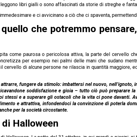
eggono libri gialli o sono affascinati da storie di streghe e fant
nno immedesimare e ci avvicinano a ciò che ci spaventa, permetten
i quello che potremmo pensare, 
pita come paurosa o pericolosa attiva, la parte del cervello ch
concretizza per esempio nei palmi delle mani che sudano mentr
l cervello di alcune persone ne rilascia in quantità maggiore, e
 attrarre, fungere da stimolo: imbattersi nel nuovo, nell’ignoto, 
 ricavandone soddisfazione e gioia – tutto ciò può preparare l
noi stessi e a superare gli ostacoli che la vita ci pone davanti. 
ento e attrattiva, infondendoci la convinzione di poterla domi
 anche per la società circostante.
o di Halloween