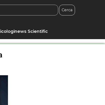
Cerca
icologinews Scientific
a