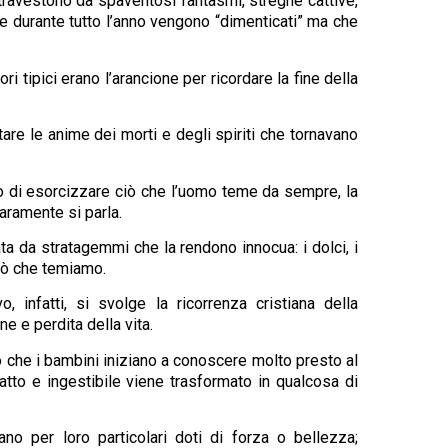
i travestono da spaventosi fantasmi, streghe cattive,
 durante tutto l’anno vengono “dimenticati” ma che
ri tipici erano l’arancione per ricordare la fine della
are le anime dei morti e degli spiriti che tornavano
rio di esorcizzare ciò che l’uomo teme da sempre, la
raramente si parla.
ta da stratagemmi che la rendono innocua: i dolci, i
iò che temiamo.
 infatti, si svolge la ricorrenza cristiana della
e e perdita della vita.
 che i bambini iniziano a conoscere molto presto al
atto e ingestibile viene trasformato in qualcosa di
o per loro particolari doti di forza o bellezza;