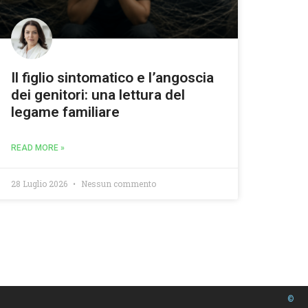
Il figlio sintomatico e l’angoscia
dei genitori: una lettura del
legame familiare
READ MORE »
28 Luglio 2026
Nessun commento
©