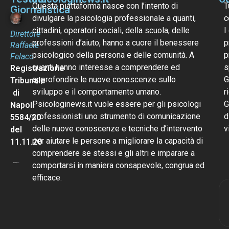
Questa piattaforma nasce con l’intento di
T
Giornalistica
divulgare la psicologia professionale a quanti,
c
cittadini, operatori sociali, della scuola, delle
I
Direttore
professioni d’aiuto, hanno a cuore il benessere
p
Raffaele
psicologico della persona e delle comunità. A
p
Felaco
quanti hanno interesse a comprendere ed
s
Registrazione
approfondire le nuove conoscenze sullo
G
Tribunale
sviluppo e il comportamento umano.
r
di
Psicologinews.it vuole essere per gli psicologi
G
Napoli
professionisti uno strumento di comunicazione
d
5584/20
delle nuove conoscenze e tecniche d’intervento
v
del
per aiutare le persone a migliorare la capacità di
11.11.20
comprendere se stessi e gli altri e imparare a
comportarsi in maniera consapevole, congrua ed
efficace.