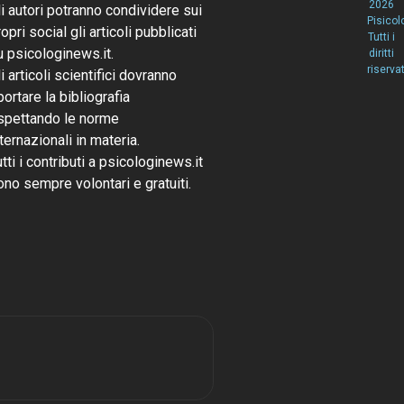
2026
li autori potranno condividere sui
Pisicol
opri social gli articoli pubblicati
Tutti i
u psicologinews.it.
diritti
riservat
li articoli scientifici dovranno
portare la bibliografia
ispettando le norme
nternazionali in materia.
utti i contributi a psicologinews.it
ono sempre volontari e gratuiti.