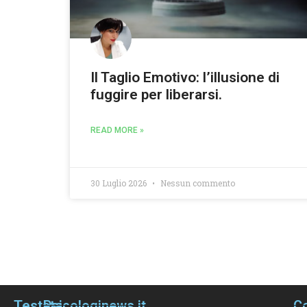
Il Taglio Emotivo: l’illusione di
fuggire per liberarsi.
READ MORE »
30 Luglio 2026
Nessun commento
Testata
Psicologinews.it
Co