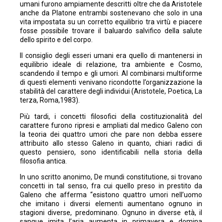
umani furono ampiamente descritti oltre che da Aristotele
anche da Platone entrambi sostenevano che solo in una
vita impostata su un corretto equilibrio tra virtù e piacere
fosse possibile trovare il baluardo salvifico della salute
dello spirito e del corpo.
Il consiglio degli esseri umani era quello di mantenersi in
equilibrio ideale di relazione, tra ambiente e Cosmo,
scandendo il tempo e gli umori. Al combinarsi multiforme
di questi elementi venivano ricondotte l’organizzazione la
stabilità del carattere degli individui (Aristotele, Poetica, La
terza, Roma,1983).
Più tardi, i concetti filosofici della costituzionalità del
carattere furono ripresi e ampliati dal medico Galeno con
la teoria dei quattro umori che pare non debba essere
attribuito allo stesso Galeno in quanto, chiari radici di
questo pensiero, sono identificabili nella storia della
filosofia antica.
In uno scritto anonimo, De mundi constitutione, si trovano
concetti in tal senso, fra cui quello preso in prestito da
Galeno che afferma “esistono quattro umori nell’uomo
che imitano i diversi elementi aumentano ognuno in
stagioni diverse, predominano. Ognuno in diverse età, il
sangue imita l’aria aumenta in primavera e domina