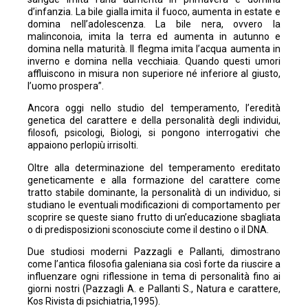
d’infanzia. La bile gialla imita il fuoco, aumenta in estate e
domina nell’adolescenza. La bile nera, ovvero la
malinconoia, imita la terra ed aumenta in autunno e
domina nella maturità. Il flegma imita l’acqua aumenta in
inverno e domina nella vecchiaia. Quando questi umori
affluiscono in misura non superiore né inferiore al giusto,
l’uomo prospera”.
Ancora oggi nello studio del temperamento, l’eredità
genetica del carattere e della personalità degli individui,
filosofi, psicologi, Biologi, si pongono interrogativi che
appaiono perlopiù irrisolti.
Oltre alla determinazione del temperamento ereditato
geneticamente e alla formazione del carattere come
tratto stabile dominante, la personalità di un individuo, si
studiano le eventuali modificazioni di comportamento per
scoprire se queste siano frutto di un’educazione sbagliata
o di predisposizioni sconosciute come il destino o il DNA.
Due studiosi moderni Pazzagli e Pallanti, dimostrano
come l’antica filosofia galeniana sia così forte da riuscire a
influenzare ogni riflessione in tema di personalità fino ai
giorni nostri (Pazzagli A. e Pallanti S., Natura e carattere,
Kos Rivista di psichiatria,1995).