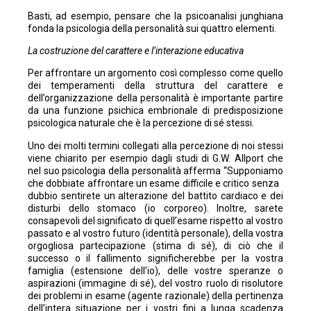
Basti, ad esempio, pensare che la psicoanalisi junghiana
fonda la psicologia della personalità sui quattro elementi.
La costruzione del carattere e l’interazione educativa
Per affrontare un argomento così complesso come quello
dei temperamenti della struttura del carattere e
dell’organizzazione della personalità è importante partire
da una funzione psichica embrionale di predisposizione
psicologica naturale che è la percezione di sé stessi.
Uno dei molti termini collegati alla percezione di noi stessi
viene chiarito per esempio dagli studi di G.W. Allport che
nel suo psicologia della personalità afferma “Supponiamo
che dobbiate affrontare un esame difficile e critico senza
dubbio sentirete un alterazione del battito cardiaco e dei
disturbi dello stomaco (io corporeo). Inoltre, sarete
consapevoli del significato di quell’esame rispetto al vostro
passato e al vostro futuro (identità personale), della vostra
orgogliosa partecipazione (stima di sé), di ciò che il
successo o il fallimento significherebbe per la vostra
famiglia (estensione dell’io), delle vostre speranze o
aspirazioni (immagine di sé), del vostro ruolo di risolutore
dei problemi in esame (agente razionale) della pertinenza
dell’intera situazione per i vostri fini a lunga scadenza