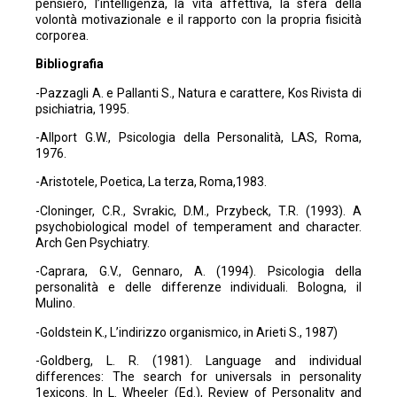
pensiero, l’intelligenza, la vita affettiva, la sfera della
volontà motivazionale e il rapporto con la propria fisicità
corporea.
Bibliografia
-Pazzagli A. e Pallanti S., Natura e carattere, Kos Rivista di
psichiatria, 1995.
-Allport G.W., Psicologia della Personalità, LAS, Roma,
1976.
-Aristotele, Poetica, La terza, Roma,1983.
-Cloninger, C.R., Svrakic, D.M., Przybeck, T.R. (1993). A
psychobiological model of temperament and character.
Arch Gen Psychiatry.
-Caprara, G.V., Gennaro, A. (1994). Psicologia della
personalità e delle differenze individuali. Bologna, il
Mulino.
-Goldstein K., L’indirizzo organismico, in Arieti S., 1987)
-Goldberg, L. R. (1981). Language and individual
differences: The search for universals in personality
1exicons. In L. Wheeler (Ed.), Review of Personality and