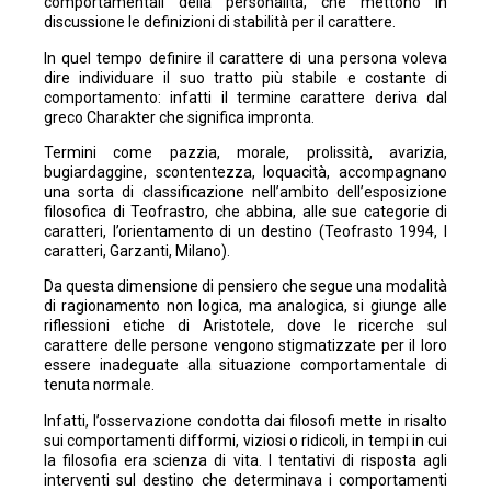
comportamentali della personalità, che mettono in
discussione le definizioni di stabilità per il carattere.
In quel tempo definire il carattere di una persona voleva
dire individuare il suo tratto più stabile e costante di
comportamento: infatti il termine carattere deriva dal
greco Charakter che significa impronta.
Termini come pazzia, morale, prolissità, avarizia,
bugiardaggine, scontentezza, loquacità, accompagnano
una sorta di classificazione nell’ambito dell’esposizione
filosofica di Teofrastro, che abbina, alle sue categorie di
caratteri, l’orientamento di un destino (Teofrasto 1994, I
caratteri, Garzanti, Milano).
Da questa dimensione di pensiero che segue una modalità
di ragionamento non logica, ma analogica, si giunge alle
riflessioni etiche di Aristotele, dove le ricerche sul
carattere delle persone vengono stigmatizzate per il loro
essere inadeguate alla situazione comportamentale di
tenuta normale.
Infatti, l’osservazione condotta dai filosofi mette in risalto
sui comportamenti difformi, viziosi o ridicoli, in tempi in cui
la filosofia era scienza di vita. I tentativi di risposta agli
interventi sul destino che determinava i comportamenti