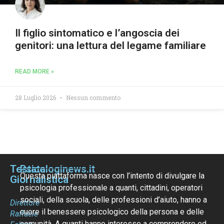
Il figlio sintomatico e l’angoscia dei
genitori: una lettura del legame familiare
READ MORE »
28 Luglio 2026
Nessun commento
Testata
Psicologinews.it
Questa piattaforma nasce con l’intento di divulgare la
Giornalistica
psicologia professionale a quanti, cittadini, operatori
sociali, della scuola, delle professioni d’aiuto, hanno a
Direttore
cuore il benessere psicologico della persona e delle
Raffaele
comunità. A quanti hanno interesse a comprendere ed