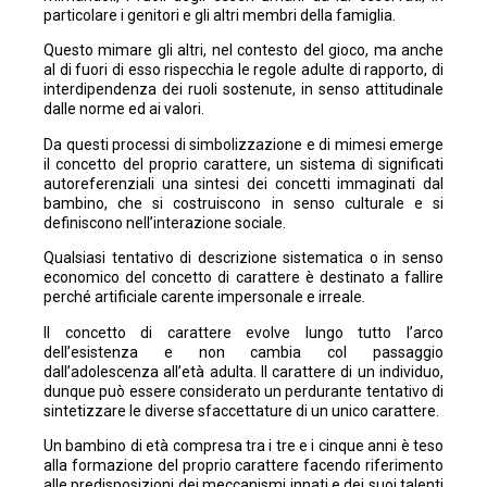
particolare i genitori e gli altri membri della famiglia.
Questo mimare gli altri, nel contesto del gioco, ma anche
al di fuori di esso rispecchia le regole adulte di rapporto, di
interdipendenza dei ruoli sostenute, in senso attitudinale
dalle norme ed ai valori.
Da questi processi di simbolizzazione e di mimesi emerge
il concetto del proprio carattere, un sistema di significati
autoreferenziali una sintesi dei concetti immaginati dal
bambino, che si costruiscono in senso culturale e si
definiscono nell’interazione sociale.
Qualsiasi tentativo di descrizione sistematica o in senso
economico del concetto di carattere è destinato a fallire
perché artificiale carente impersonale e irreale.
Il concetto di carattere evolve lungo tutto l’arco
dell’esistenza e non cambia col passaggio
dall’adolescenza all’età adulta. Il carattere di un individuo,
dunque può essere considerato un perdurante tentativo di
sintetizzare le diverse sfaccettature di un unico carattere.
Un bambino di età compresa tra i tre e i cinque anni è teso
alla formazione del proprio carattere facendo riferimento
alle predisposizioni dei meccanismi innati e dei suoi talenti