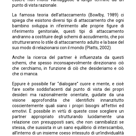
punto di vista razionale.
La famosa teoria dell’attaccamento (Bowlby, 1989) ci
spiega che esistono diversi tipi di attaccamento che ogni
bambino sviluppa in riferimento alle proprie figure di
riferimento genitoriale, questi tipi di attaccamento
andranno a costituire degli schemi di accudimento, che poi
struttureranno lo stile di attaccamento adulto e la base del
suo modo di relazionarsi con il mondo (Platts, 2002).
Anche la ricerca del partner è influenzata da questi
schemi, che spesso inconsapevolmente direzionano ciò
che cerchiamo, in funzione di ciò che desideriamo e ciò
che ci manca.
Eppure è possibile far “dialogare” cuore e mente, e cioè
fare scelte soddisfacenti dal punto di vista dei propri
desideri ma razionalmente orientate, guidate da una
visione approfondita che identifichi innanzitutto
coscientemente quali siano i propri bisogni affettivi ed
emotivi. È possibile in virtù di queste cose scegliere un
partner appropriato strutturando lucidamente una
relazione con presupposti sani, che non cannibalizzi se
stessa, che sussista in un sano equilibrio di interscambio,
all’interno di un insieme coeso intessuto di un’individualità