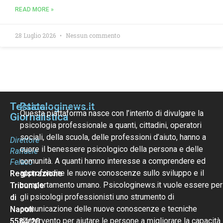
READ MORE »
28 Luglio 2026
Nessun commento
Testata
Psicologinews.it
Questa piattaforma nasce con l’intento di divulgare la
Giornalistica
psicologia professionale a quanti, cittadini, operatori
sociali, della scuola, delle professioni d’aiuto, hanno a
Direttore
cuore il benessere psicologico della persona e delle
Raffaele
comunità. A quanti hanno interesse a comprendere ed
Felaco
approfondire le nuove conoscenze sullo sviluppo e il
Registrazione
comportamento umano. Psicologinews.it vuole essere per
Tribunale
gli psicologi professionisti uno strumento di
di
comunicazione delle nuove conoscenze e tecniche
Napoli
d’intervento per aiutare le persone a migliorare la capacità
5584/20