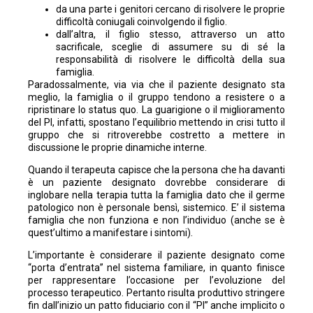
da una parte i genitori cercano di risolvere le proprie
difficoltà coniugali coinvolgendo il figlio.
dall’altra, il figlio stesso, attraverso un atto
sacrificale, sceglie di assumere su di sé la
responsabilità di risolvere le difficoltà della sua
famiglia.
Paradossalmente, via via che il paziente designato sta
meglio, la famiglia o il gruppo tendono a resistere o a
ripristinare lo status quo. La guarigione o il miglioramento
del PI, infatti, spostano l’equilibrio mettendo in crisi tutto il
gruppo che si ritroverebbe costretto a mettere in
discussione le proprie dinamiche interne.
Quando il terapeuta capisce che la persona che ha davanti
è un paziente designato dovrebbe considerare di
inglobare nella terapia tutta la famiglia dato che il germe
patologico non è personale bensì, sistemico. E’ il sistema
famiglia che non funziona e non l’individuo (anche se è
quest’ultimo a manifestare i sintomi).
L’importante è considerare il paziente designato come
“porta d’entrata” nel sistema familiare, in quanto finisce
per rappresentare l’occasione per l’evoluzione del
processo terapeutico. Pertanto risulta produttivo stringere
fin dall’inizio un patto fiduciario con il “PI” anche implicito o