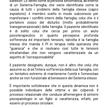
Bateson. Lo definì come la persona sintomatica, all’interno
di un Sistema-Famiglia, che viene identificata come la
causa di tutti i problemi della famiglia stessa (capro
espiatorio): il membro scelto in modo subconscio per
manifestare i conflitti interni della famiglia; colui che è il
portatore scisso del disturbo (molto probabilmente
transgenerazionale) della famiglia. Il paziente identificato
è di solito colui che cerca per primo un aiuto
psicoterapeutico in quanto percepisce profonda
sofferenza ed importanti tensioni; talvolta è la famiglia
stessa che manda il PI in terapia nella speranza che
“guarisca” e che si risolvano così tutte le tensioni
intrafamiliari che non vengono caratterizzate da un
aspetto di “corresponsabilità”.
Il paziente designato, dunque, non è altro che colui che
assume su di sé l’intera sofferenza della sua famiglia, con
un tentativo estremo di mantenerne l’unità e l’omeostasi
anche se non funzionale al benessere del Sistema stesso.
È importante sottolineare che in questa dinamica non è
possibile individuare delle vittime e dei colpevoli. Il
processo relazionale che conduce all’emergere di sintomi
psicopatologici in un figlio si caratterizza, infatti, per
essere un processo circolare: