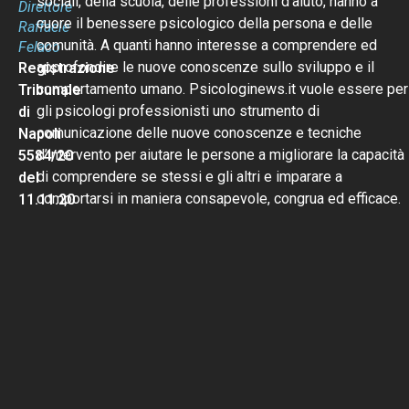
sociali, della scuola, delle professioni d’aiuto, hanno a
Direttore
cuore il benessere psicologico della persona e delle
Raffaele
comunità. A quanti hanno interesse a comprendere ed
Felaco
approfondire le nuove conoscenze sullo sviluppo e il
Registrazione
comportamento umano. Psicologinews.it vuole essere per
Tribunale
gli psicologi professionisti uno strumento di
di
comunicazione delle nuove conoscenze e tecniche
Napoli
d’intervento per aiutare le persone a migliorare la capacità
5584/20
di comprendere se stessi e gli altri e imparare a
del
comportarsi in maniera consapevole, congrua ed efficace.
11.11.20