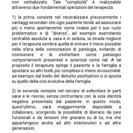
non verbalizzato. Tale “complicità” è realizzabile
attraverso due fondamentali operazioni del terapeuta:
1) la prima consiste nel neutralizzare precocemente i
vantaggi secondari che ogni paziente tende ad assicurarsi
più o meno apertamente come rivalsa per il suo ruolo
problematico e di “diverso”, ad esempio esercitando
centralità assoluta a casa e in seduta; la strada migliore
per il terapeuta sembra quella di entrare il meno possibile
nella sfera delle connotazioni di patologia, evitando di
riconoscere e di etichettare come patologici
comportamenti presentati e ostentati come tali. A tal
proposito il terapeuta spinge il paziente e la famiglia a
spostarsi su altri livelli, più complessi e meno circoscrivibili:
ad esempio dal livello del disturbo psichiatrico ci si sposta
su quello della crisi evolutiva della famiglia.
2) la seconda consiste nel cercare di sollecitare le parti
sane e le risorse, senza confrontarsi con la sola identità
negativa presentata dal paziente: in questo modo,
quest’ultimo, sarà maggiormente disponibile a
collaborare, scorgendo la possibilità di liberarsi da pesi
funzionali e da tensioni che gravano su di lui, ma che
appartengono anche ad altri interlocutori e ad altre
generazioni.