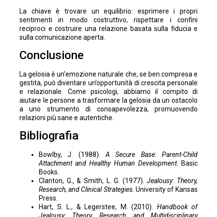
La chiave è trovare un equilibrio: esprimere i propri
sentimenti in modo costruttivo, rispettare i confini
reciproci e costruire una relazione basata sulla fiducia e
sulla comunicazione aperta.
Conclusione
La gelosia è un’emozione naturale che, se ben compresa e
gestita, può diventare un’opportunità di crescita personale
e relazionale. Come psicologi, abbiamo il compito di
aiutare le persone a trasformare la gelosia da un ostacolo
a uno strumento di consapevolezza, promuovendo
relazioni più sane e autentiche.
Bibliografia
Bowlby, J. (1988).
A Secure Base: Parent-Child
Attachment and Healthy Human Development
. Basic
Books.
Clanton, G., & Smith, L. G. (1977).
Jealousy: Theory,
Research, and Clinical Strategies
. University of Kansas
Press.
Hart, S. L., & Legerstee, M. (2010).
Handbook of
Jealousy: Theory, Research, and Multidisciplinary