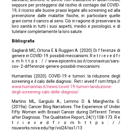
seppure per proteggersi dal rischio di contagio dal COVID-
19, il ricorso alle buone prassi legate allo screening ed alla
prevenzione dalle malattie fisiche, in particolare quelle
gravi come il cancro al seno. Ciò in ragione di preservare la
loro sanità in tutti i suoi aspetti, medici e psicologici, e di
tutelare completamente la loro salute.
Bibliografia
Gagliardi MC, Ortona E & Ruggieri A. (2020) Di f ferenze di
genere in COVID-19: possibili meccanismi. R e t r i e v e d f r
o m h t t p s : / / www.epicentro.iss.it/coronavirus/sars-
cov- 2-differenze-genere-possibili-meccanismi
Humanitas (2020). COVID-19 e tumori: la riduzione degli
screening e il calo delle diagnosi . Ret r ieved f rom https://
www.humanitas.it/news/covid-19-tumori-lariduzione-
degli-screening-calo-delle-diagnosi/
Martino ML, Gargiulo A., Lemmo D. & Margherita G.
(2019a). Cancer Blog Narratives: The Experience of Under
Fifty Women with Breast Cancer during Different Times
after Diagnosis. The Qualitative Report, 24(1):158-173. R e
t r i e v e d f r o m h t t p s : / /
nsuworks.nova.edu/tqr/vol24/iss1/13