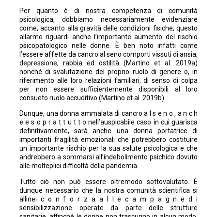
Per quanto è di nostra competenza di comunità
psicologica, dobbiamo necessariamente evidenziare
come, accanto alla gravità delle condizioni fisiche, questo
allarme riguardi anche l’importante aumento del rischio
psicopatologico nelle donne. È ben noto infatti come
l’essere affette da cancro al seno comporti vissuti di ansia,
depressione, rabbia ed ostilità (Martino et al. 2019a)
nonché di svalutazione del proprio ruolo di genere o, in
riferimento alle loro relazioni familiari, di senso di colpa
per non essere sufficientemente disponibili al loro
consueto ruolo accuditivo (Martino et al. 2019b).
Dunque, una donna ammalata di cancro a l s e n o , a n c h
e e s o p r a t t u t t o nell’auspicabile caso in cui guarisca
definitivamente, sarà anche una donna portatrice di
importanti fragilità emozionali che potrebbero costituire
un importante rischio per la sua salute psicologica e che
andrebbero a sommarsi all’indebolimento psichico dovuto
alle molteplici difficoltà della pandemia.
Tutto ciò non può essere oltremodo sottovalutato. È
dunque necessario che la nostra comunità scientifica si
allinei c o n f o r z a a l l e c a m p a g n e d i
sensibilizzazione operate da parte delle strutture
sanitarie, affinché le donne non trascurino in alcun modo,