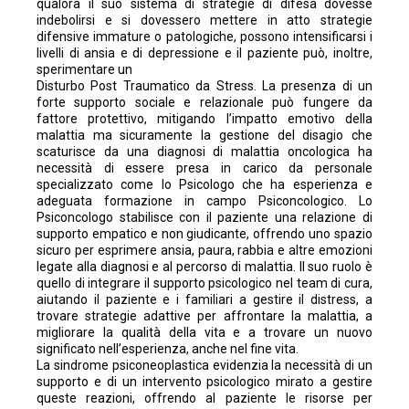
qualora il suo sistema di strategie di difesa dovesse
indebolirsi e si dovessero mettere in atto strategie
difensive immature o patologiche, possono intensificarsi i
livelli di ansia e di depressione e il paziente può, inoltre,
sperimentare un
Disturbo Post Traumatico da Stress. La presenza di un
forte supporto sociale e relazionale può fungere da
fattore protettivo, mitigando l’impatto emotivo della
malattia ma sicuramente la gestione del disagio che
scaturisce da una diagnosi di malattia oncologica ha
necessità di essere presa in carico da personale
specializzato come lo Psicologo che ha esperienza e
adeguata formazione in campo Psiconcologico. Lo
Psiconcologo stabilisce con il paziente una relazione di
supporto empatico e non giudicante, offrendo uno spazio
sicuro per esprimere ansia, paura, rabbia e altre emozioni
legate alla diagnosi e al percorso di malattia. Il suo ruolo è
quello di integrare il supporto psicologico nel team di cura,
aiutando il paziente e i familiari a gestire il distress, a
trovare strategie adattive per affrontare la malattia, a
migliorare la qualità della vita e a trovare un nuovo
significato nell’esperienza, anche nel fine vita.
La sindrome psiconeoplastica evidenzia la necessità di un
supporto e di un intervento psicologico mirato a gestire
queste reazioni, offrendo al paziente le risorse per