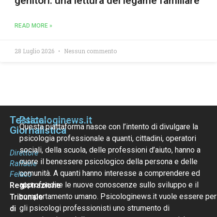
genitori: una lettura del legame familiare
READ MORE »
28 Luglio 2026
Nessun commento
Testata
Psicologinews.it
Questa piattaforma nasce con l’intento di divulgare la
Giornalistica
psicologia professionale a quanti, cittadini, operatori
sociali, della scuola, delle professioni d’aiuto, hanno a
Direttore
cuore il benessere psicologico della persona e delle
Raffaele
comunità. A quanti hanno interesse a comprendere ed
Felaco
approfondire le nuove conoscenze sullo sviluppo e il
Registrazione
comportamento umano. Psicologinews.it vuole essere per
Tribunale
gli psicologi professionisti uno strumento di
di