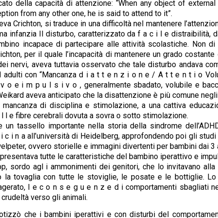
ficato della capacità di attenzione: “When any object of externa
tion from any other one, he is said to attend to it”.
eva Crichton, si traduce in una difficoltà nel mantenere l’attenzion
anzia Il disturbo, caratterizzato da f a c i l e distraibilità, da ip
mbino incapace di partecipare alle attività scolastiche. Non d
Crichton, per il quale l’incapacità di mantenere un grado costante
 dei nervi, aveva tuttavia osservato che tale disturbo andava c
ulti con “Mancanza d i a t t e n z i o n e / A t t e n t i o Volu
 v o e i m p u l s i v o , generalmente sbadato, volubile e bacc
 n e . Weikard aveva anticipato che la disattenzione è più comune ne
ale mancanza di disciplina e stimolazione, a una cattiva educazi
l l e fibre cerebrali dovuta a sovra o sotto stimolazione.
 un tassello importante nella storia della sindrome dell’ADH
i c i n a all’università di Heidelberg, approfondendo poi gli stud
peter, ovvero storielle e immagini divertenti per bambini dai 3 ai 6 a 
resentava tutte le caratteristiche del bambino iperattivo e impuls
ipp, sordo agl i ammonimenti dei genitori, che lo invitavano all
la tovaglia con tutte le stoviglie, le posate e le bottiglie. L
erato, l e c o n s e g u e n z e d i comportamenti sbagliati ne
crudeltà verso gli animali.
zzò che i bambini iperattivi e con disturbi del comportamento