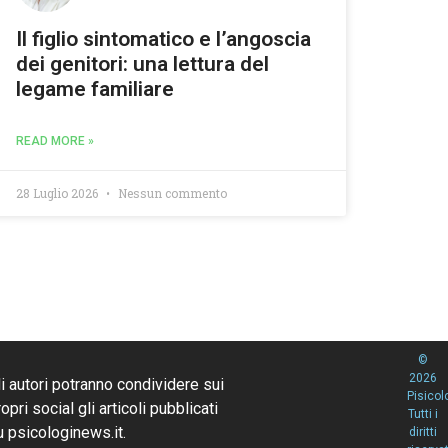
Il figlio sintomatico e l’angoscia
dei genitori: una lettura del
legame familiare
READ MORE »
28 Luglio 2026
Nessun commento
©
2026
li autori potranno condividere sui
Pisicol
opri social gli articoli pubblicati
Tutti i
u psicologinews.it.
diritti