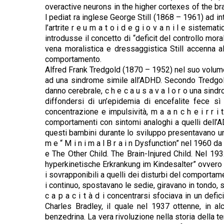
overactive neurons in the higher cortexes of the brai
l pediat ra inglese George Still (1868 – 1961) ad int
l’artrite r e u m a t o i d e g i o v a n i l e siste
introdusse il concetto di “deficit del controllo mo
vena moralistica e dressaggistica Still accenna al 
comportamento.
Alfred Frank Tredgold (1870 – 1952) nel suo volume 
ad una sindrome simile all’ADHD. Secondo Tredgold
danno cerebrale, c h e c a u s a v a l o r o una sin
diffondersi di un’epidemia di encefalite fece s
concentrazione e impulsività, m a a n c h e i r r i
comportamenti con sintomi analoghi a quelli dell’ADH
questi bambini durante lo sviluppo presentavano un 
m e “ M i n i m a l B r a i n Dysfunction” nel 1960 da 
e The Other Child. The Brain-Injured Child. Nel 193
hyperkinetische Erkrankung im Kindesalter” ovvero la de
i sovrapponibili a quelli dei disturbi del comportam
i continuo, spostavano le sedie, giravano in tondo, sa
c a p a c i t à d i concentrarsi sfociava in un def
Charles Bradley, il quale nel 1937 ottenne, in 
benzedrina. La vera rivoluzione nella storia della te