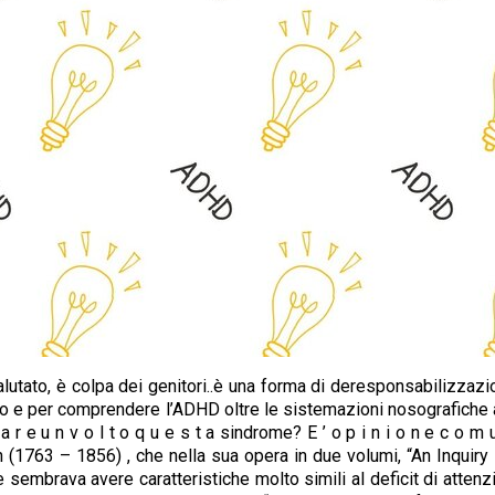
valutato, è colpa dei genitori..è una forma di deresponsabilizzaz
 e per comprendere l’ADHD oltre le sistemazioni nosografiche attual
 r e u n v o l t o q u e s t a sindrome? E ’ o p i n i o n e c o m 
 (1763 – 1856) , che nella sua opera in due volumi, “An Inquiry
embrava avere caratteristiche molto simili al deficit di attenzio