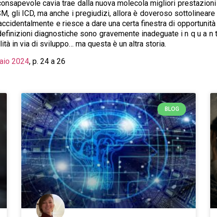
nsapevole cavia trae dalla nuova molecola migliori prestazioni atte
, gli ICD, ma anche i pregiudizi, allora è doveroso sottolineare che 
 e ” accidentalmente e riesce a dare una certa finestra di opportu
 definizioni diagnostiche sono gravemente inadeguate i n q u a n t 
ità in via di sviluppo… ma questa è un altra storia.
naio 2024
, p. 24 a 26
BLOG