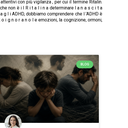
ntivi con più vigilanza , per cui il termine Ritalin.
non è i l R i t a l i n a determinare l a n a s c i t a
nità a g l i ADHD, dobbiamo comprendere che l ’ADHD è
o i g n o r a n o l e emozioni, la cognizione, ormoni,
BLOG