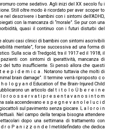
l bromuro come sedativo. Agli inizi del XX secolo fu i
zione. Still oltre modo è ricordato per aver scoper to
lese nel descrivere i bambini con i sintomi dell’ADHD,
spiegati con la mancanza di “morale”. Se pur con una
rbidità, quasi il continuo con i futuri disturbi del
cuni casi clinici di bambini con sintomi ascrivibili
ebilità mentale”, forse successiva ad una forma di
o. Sulla scia di Tredgold, tra il 1917 ed il 1918, il
azienti con sintomi di iperattività, mancanza di
 del tutto insufficiente. Si pensò allora che questi
 e e p i d e m i c a . Notarono tuttavia che molti di
nimal brain damage”. Il termine verrà riproposto c o
t h o l o g y a n d Education of the Brain-Injured Child
licarono un articolo dal t i t o l o Ü b e r e i n e
 o o s s e r v a t i p r e s e n t a v a n o s i n t o m
 sala accendevano e s p e g n e v a n o l e l u c i d
giocattoli sul pavimento senza giocare. L a l o r o i n
llettuali. Nel campo della terapia bisogna attendere
ettacolari dopo una settimana di trattamento con
 d r o P a n i z z o n d e l metildefindato che dedica