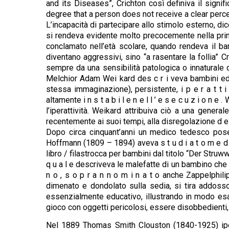
and its Diseases”, Crichton così definiva il signi
degree that a person does not receive a clear percep
L’incapacità di partecipare allo stimolo esterno, dic
si rendeva evidente molto precocemente nella prima inf
conclamato nell’età scolare, quando rendeva il ba
diventano aggressivi, sino “a rasentare la follia” 
sempre da una sensibilità patologica o innaturale
Melchior Adam Wei kard des c r i veva bambini ed ad
stessa immaginazione), persistente, i p e r a t t i
altamente i n s t a b i l e n e l l ’ e s e c u z i o
l’iperattività. Weikard attribuiva ciò a una gener
recentemente ai suoi tempi, alla disregolazione d e 
Dopo circa cinquant’anni un medico tedesco pose
Hoffmann (1809 – 1894) aveva s t u d i a t o m e d 
libro / filastrocca per bambini dal titolo “Der Struwwel
q u a l e descriveva le malefatte di un bambino che p
n o , s o p r a n n o m i n a t o anche Zappelphil
dimenato e dondolato sulla sedia, si tira addosso 
essenzialmente educativo, illustrando in modo esag
gioco con oggetti pericolosi, essere disobbedienti, 
Nel 1889 Thomas Smith Clouston (1840-1925) ipoti