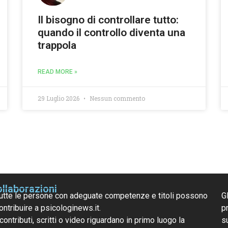
Il bisogno di controllare tutto:
quando il controllo diventa una
trappola
READ MORE »
29 Luglio 2026
Nessun commento
llaborazioni
utte le persone con adeguate competenze e titoli possono
G
ontribuire a psicologinews.it.
pr
 contributi, scritti o video riguardano in primo luogo la
s