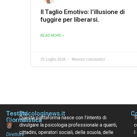
Il Taglio Emotivo: l’illusione di
fuggire per liberarsi.
READ MORE »
30 Luglio 2026
Nessun commento
Testata
Psicologinews.it
Co
Questa piattaforma nasce con l’intento di
T
Giornalistica
divulgare la psicologia professionale a quanti,
c
cittadini, operatori sociali, della scuola, delle
I
Direttore