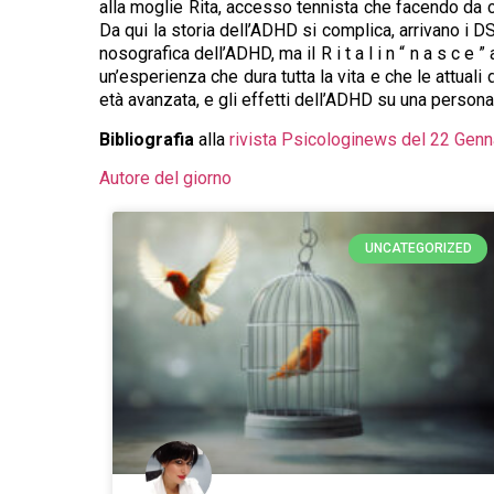
alla moglie Rita, accesso tennista che facendo da co
Da qui la storia dell’ADHD si complica, arrivano i DSM
nosografica dell’ADHD, ma il R i t a l i n “ n a s c
un’esperienza che dura tutta la vita e che le attuali
età avanzata, e gli effetti dell’ADHD su una personal
Bibliografia
alla
rivista Psicologinews del 22 Gen
Autore del giorno
UNCATEGORIZED