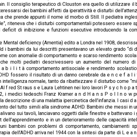
n. Il consiglio terapeutico di Clouston era quello di utilizzare i
eressarsi dei bambini affetti da iperattività e disturbi dell’atten
matica che prende appunti il nome id morbo di Still. Il pediatra ing
rale”, riteneva che i disturbi comportamentali potessero essere 
deficit di inibizione e funzioni esecutive introducendo la como
Mental deficiency (Amentia) edito a Londra nel 1908, descrisse al
 i bambini da lui descritti presentavano un elevato grado “di d
drome con anomalie di comportamento e scarso rendimento scolastic
ì che molti pediatri descrivessero un aumento del numero di p
 t a b i l i t à comportamento antisociale e rendimento scolastico
D fossero il risultato di un danno cerebrale da e n c e f a l i t
intelligenza normale, tanto da ribattezzare il disturbo come “mi
Al f red St raus s e Laura Lehtinen nei loro lavori P s y c h o p a 
2, i medici tedeschi Franz Kramer a n d H a n s P o l l n o w pubb
scrizione di una malattia ipercinetica dell’infanzia. I casi d a l o r
ento del tutto simili alla sindrome ADHD. Bambini che messi in una
livano sui tavoli, lanciavano oggetti dalle finestre e battevano i 
icit dell’apprendimento e in un deterioramento delle capacità inte
alcuni bambini con problemi di comportamento, cambiamenti sp
rapia dell’ADHD arriva nel 1944 con la sintesi da parte di L e a n