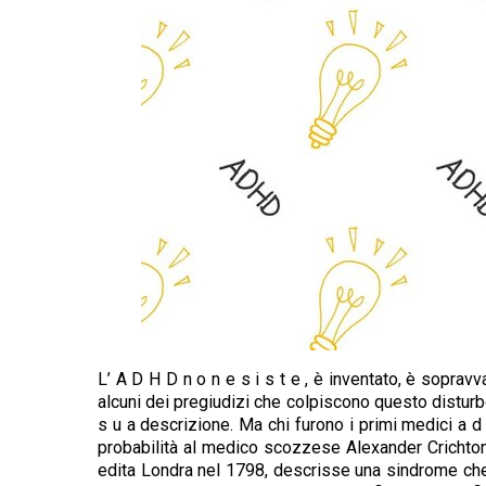
L’ A D H D n o n e s i s t e , è inventato, è soprav
alcuni dei pregiudizi che colpiscono questo disturbo
s u a descrizione. Ma chi furono i primi medici a d a
probabilità al medico scozzese Alexander Crichton
edita Londra nel 1798, descrisse una sindrome che s