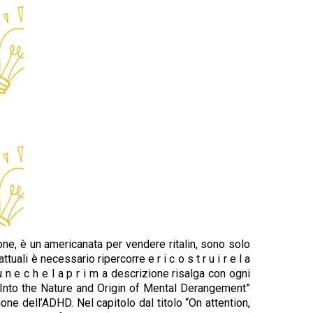
ione, è un americanata per vendere ritalin, sono solo
i è necessario ripercorre e r i c o s t r u i r e l a
u n e c h e l a p r i m a descrizione risalga con ogni
 Into the Nature and Origin of Mental Derangement”
ne dell’ADHD. Nel capitolo dal titolo “On attention,