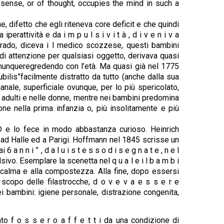
l sense, or of thought, occupies the mind in such a
e, difetto che egli riteneva core deficit e che quindi
erattività e da i m p u l s i v i t à , d i v e n i v a
i rado, diceva i l medico scozzese, questi bambini
 di attenzione per qualsiasi oggetto, derivava quasi
omunqueregredendo con l’età. Ma quasi già nel 1775
bilis”facilmente distratto da tutto (anche dalla sua
anale, superficiale ovunque, per lo più spericolato,
gli adulti e nelle donne, mentre nei bambini predomina
one nella prima infanzia o, più insolitamente e più
D e lo fece in modo abbastanza curioso. Heinrich
i ad Halle ed a Parigi. Hoffmann nel 1845 scrisse un
n n i ” , d a l u i s t e s s o d i s e g n a t e , n e l
ivo. Esemplare la scenetta nel q u a l e i l b a m b i
a calma e alla compostezza. Alla fine, dopo essersi
o scopo delle filastrocche, d o v e v a e s s e r e
i bambini: igiene personale, distrazione congenita,
 f o s s e r o a f f e t t i da una condizione di