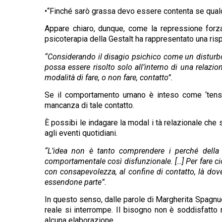
•“Finché sarò grassa devo essere contenta se qual
Appare chiaro, dunque, come la repressione forzat
psicoterapia della Gestalt ha rappresentato una rispo
“Considerando il disagio psichico come un disturbo 
possa essere risolto solo all’interno di una relazion
modalità di fare, o non fare, contatto”.
Se il comportamento umano è inteso come ‘tensio
mancanza di tale contatto.
È possibi le indagare la modal i tà relazionale che 
agli eventi quotidiani.
“L’idea non è tanto comprendere i perché della 
comportamentale così disfunzionale. […] Per fare ciò
con consapevolezza, al confine di contatto, là dove 
essendone parte”.
In questo senso, dalle parole di Margherita Spagnuolo 
reale si interrompe. Il bisogno non è soddisfatto 
alcuna elaborazione.