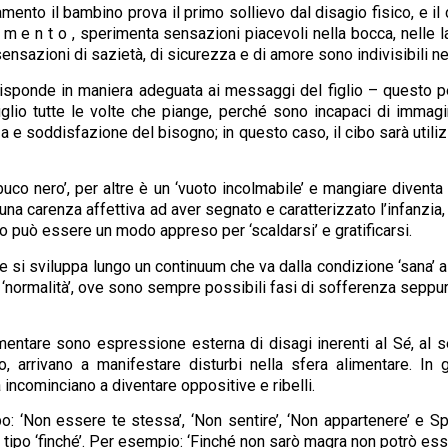
mento il bambino prova il primo sollievo dal disagio fisico, e il c
a m e n t o , sperimenta sensazioni piacevoli nella bocca, nelle la
sensazioni di sazietà, di sicurezza e di amore sono indivisibili 
isponde in maniera adeguata ai messaggi del figlio – questo pe
iglio tutte le volte che piange, perché sono incapaci di immagin
za e soddisfazione del bisogno; in questo caso, il cibo sarà util
uco nero’, per altre è un ‘vuoto incolmabile’ e mangiare diventa 
una carenza affettiva ad aver segnato e caratterizzato l’infanzia,
ibo può essere un modo appreso per ‘scaldarsi’ e gratificarsi.
si sviluppa lungo un continuum che va dalla condizione ‘sana’ 
lla ‘normalità’, ove sono sempre possibili fasi di sofferenza sepp
imentare sono espressione esterna di disagi inerenti al S
é
, al 
o, arrivano a manifestare disturbi nella sfera alimentare. In 
 incominciano a diventare oppositive e ribelli.
: ‘Non essere te stessa’, ‘Non sentire’, ‘Non appartenere’ e Spinte 
tipo ‘finché’. Per esempio: ‘Finché non sarò magra non potrò esse