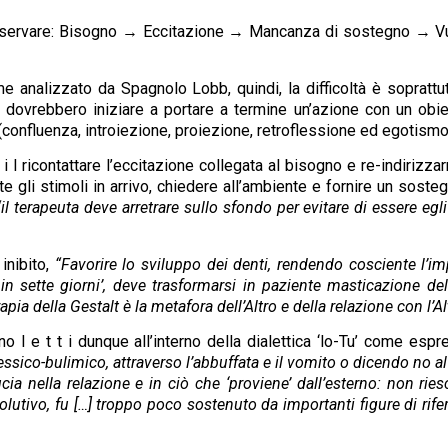
ì osservare: Bisogno → Eccitazione → Mancanza di sostegno → 
e analizzato da Spagnolo Lobb, quindi, la difficoltà è soprat
o dovrebbero iniziare a portare a termine un’azione con un obi
 (confluenza, introiezione, proiezione, retroflessione ed egotismo
i l ricontattare l’eccitazione collegata al bisogno e re-indirizz
rate gli stimoli in arrivo, chiedere all’ambiente e fornire un sost
“il terapeuta deve arretrare sullo sfondo per evitare di essere egli
 inibito,
“Favorire lo sviluppo dei denti, rendendo cosciente l’im
ili in sette giorni’, deve trasformarsi in paziente masticazione d
rapia della Gestalt è la metafora dell’Altro e della relazione con l’Al
no l e t t i dunque all’interno della dialettica ‘lo-Tu’ come esp
ressico-bulimico, attraverso l’abbuffata e il vomito o dicendo no al
ucia nella relazione e in ciò che ‘proviene’ dall’esterno: non rie
olutivo, fu […] troppo poco sostenuto da importanti figure di rifer