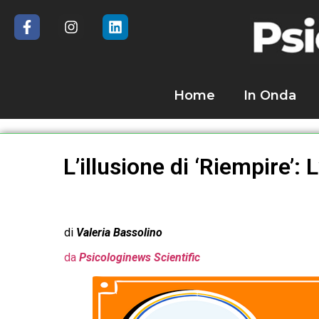
Home
In Onda
L’illusione di ‘Riempire’
di
Valeria Bassolino
da
Psicologinews Scientific