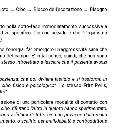
Vuoto → Cibo → Blocco dell’eccitazione → Bisogno
tutto nella sotto-fase immediatamente successiva a
ettivo specifico. Ciò che accade è che l’Organismo
).
arne l’energia; far emergere un’aggressività sana che
egno del campo. E’ in tal senso, quindi, che non sono
 stesso introiettato e lasciare che il paziente avanzi
pazienza, che poi diviene fastidio e si trasforma in
el cibo fisico e psicologico”.
Lo stesso Fritz Perls,
tro”.
ressione di una particolare modalità di contatto con
 cibo, rifiutano l’Altro in quanto hanno sperimentato,
scono a fidarsi di tutto ciò che proviene dalla realtà
imento, o scalfito per inaffidabilità e contraddittorie