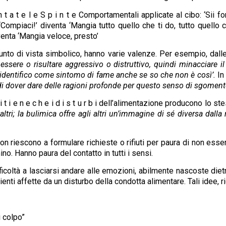
 a t e l e S p i n t e Comportamentali applicate al cibo: ‘Sii for
Compiaci!’ diventa ‘Mangia tutto quello che ti do, tutto quello ch
iventa ‘Mangia veloce, presto’
unto di vista simbolico, hanno varie valenze. Per esempio, dalle
sere o risultare aggressivo o distruttivo, quindi minacciare i
e identifico come sintomo di fame anche se so che non è così’.
In
ver dare delle ragioni profonde per questo senso di sgomento e
i t i e n e c h e i d i s t u r b i dell’alimentazione producono lo ste
altri; la bulimica offre agli altri un’immagine di sé diversa dalla 
n riescono a formulare richieste o rifiuti per paura di non ess
ino. Hanno paura del contatto in tutti i sensi.
ifficoltà a lasciarsi andare alle emozioni, abilmente nascoste diet
enti affette da un disturbo della condotta alimentare. Tali idee, ri
i colpo”