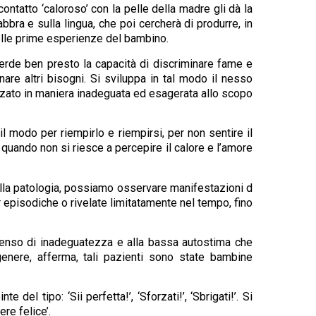
ontatto ‘caloroso’ con la pelle della madre gli dà la
bbra e sulla lingua, che poi cercherà di produrre, in
nelle prime esperienze del bambino.
rde ben presto la capacità di discriminare fame e
are altri bisogni. Si sviluppa in tal modo il nesso
izzato in maniera inadeguata ed esagerata allo scopo
il modo per riempirlo e riempirsi, per non sentire il
 quando non si riesce a percepire il calore e l’amore
alla patologia, possiamo osservare manifestazioni d
ur episodiche o rivelate limitatamente nel tempo, fino
senso di inadeguatezza e alla bassa autostima che
genere, afferma, tali pazienti sono state bambine
del tipo: ‘Sii perfetta!’, ‘Sforzati!’, ‘Sbrigati!’. Si
re felice’.