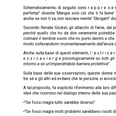
Schematicamente, di seguito sono r a p p r e s e n t
perfetta!’ diventa ‘Mangia solo ciò che ti fa bene’ ‘
anche se non ti va, non lasciare niente’ ‘Sbrigati!’ d
Secondo Renate Göckel, gli attacchi di fame, dal p
perché quello che ho da dire veramente potrebbe es
colmare il terribile vuoto che mi porto dentro e ch
modo sollevandomi momentaneamente dall’ansia di do
Anche sulla base di questi elementi, l ’ a u t r i c e r 
e s s i c a s i e r g e psicologicamente su tutti gli 
intorno a sé un’impenetrabile barriera protettiva”.
Sulla base delle sue osservazioni, queste donne no
tre sé e gli altri ed evitano che le persone si avvicin
A tal proposito, fa esplicito riferimento alla loro d
idee che ricorrono nel dialogo interno delle sue pazi
•“Se fossi magra tutto sarebbe diverso”
•“Se fossi magra molti problemi sarebbero risolti d