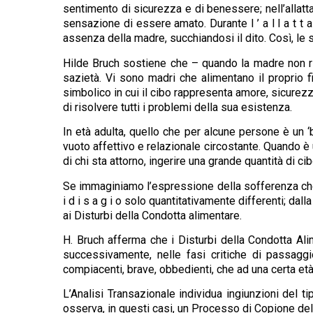
sentimento di sicurezza e di benessere; nell’allatta
sensazione di essere amato. Durante l ’ a l l a t t 
assenza della madre, succhiandosi il dito. Così, le 
Hilde Bruch sostiene che – quando la madre non r
sazietà. Vi sono madri che alimentano il proprio f
simbolico in cui il cibo rappresenta amore, sicurez
di risolvere tutti i problemi della sua esistenza.
In età adulta, quello che per alcune persone è un ‘b
vuoto affettivo e relazionale circostante. Quando è 
di chi sta attorno, ingerire una grande quantità di c
Se immaginiamo l’espressione della sofferenza che 
i d i s a g i o solo quantitativamente differenti; da
ai Disturbi della Condotta alimentare.
H. Bruch afferma che i Disturbi della Condotta Al
successivamente, nelle fasi critiche di passaggi
compiacenti, brave, obbedienti, che ad una certa età
L’Analisi Transazionale individua ingiunzioni del tipo
osserva, in questi casi, un Processo di Copione del 