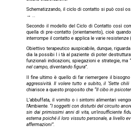
Schematizzando, il ciclo di contatto si può cos
→ …
Secondo il modello del Ciclo di Contatto così com
quella di pre-contatto (orientamento), cioè quand
interrompe il contatto e applica le varie resistenze
Obiettivo terapeutico auspicabile, dunque, riguarda 
dia la possibi l i tà al paziente di poter destruttu
funzionali indicazioni, spiegazioni e strategie, ma
nel campo, diventando figura”.
Il fine ultimo è quello di far riemergere il bisogno
aggressività. Il volere tutto e subito, il ‘Sette ch
chiarisce a questo proposito che
“Il cibo in psicote
L’abbuffata, il vomito o i sintomi alimentari vengo
l’Ambiente.
“I soggetti con disturbi del circuito ano
sin dai primissimi anni di vita, un’insufficiente fid
esterna poiché il loro vissuto personale, a livello ev
affermazioni”.