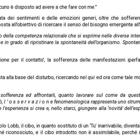
cuno è disposto ad avere a che fare con me.”
a dei sentimenti e delle emozioni generi, oltre che sofferenz
sta all’obiettivo di ricercare il senso del bisogno emergente all’
della competenza relazionale che si esprime nelle diverse interaz
e in grado di ripristinare la spontaneità dell’organismo. Spontane
ne per il contatto’, la sofferenza delle manifestazioni ipe
sta alla base del disturbo, ricercando nel
qui
ed
ora
come tale mod
sofferenza ed affrontarli, quanto lavorare sul come da ques
, l ’ o s s e r v a z i o n e fenomenologica rappresenta uno stru
l’esperienza si crea e, nello starci, giungere alla ‘novità’ dell
Lobb, il cibo, in quanto sostituto di un ‘Tu’ inarrivabile, diventa
né riconosciuto, e il cibo introdotto non è assimilabile, perc