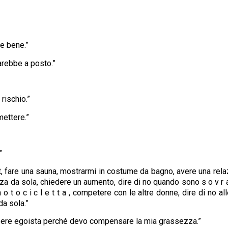
re bene.”
sarebbe a posto.”
rischio.”
mettere.”
”
, fare una sauna, mostrarmi in costume da bagno, avere una relazio
za da sola, chiedere un aumento, dire di no quando sono s o v r a c
 t o c i c l e t t a , competere con le altre donne, dire di no al
da sola.”
sere egoista perché devo compensare la mia grassezza.”