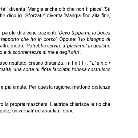
te!’ diventa ‘Mangia anche ciò che non ti piace’ ‘Sii
e dico io’ ‘Sforzati!’ diventa ‘Mangia fino alla fine,
 parole di alcune pazienti:
‘Devo tapparmi la bocca
l rapporto che ho in corso’.
Oppure: ‘
Ho bisogno di
 altro modo: ‘
Potrebbe servire a ‘placarmi’ in qualche
 di scontentezza di me e degli altri’.
sso risultato: creano distanza. I n f a t t i ,
“ L’ a n o r
realtà, una sorta di finta facciata; l’obesa costruisce
ere più amate. Per questa ragione, mettono distanza
ro la propria maschera. L’autrice chiarisce le tipiche
gide, ‘universali’ ed assolute, sono: