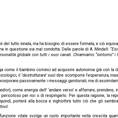
è del tutto innata, ma ha bisogno di essere formata, e ciò equiva
ne in questione sia mal condotta. Dalle parole di A. Mindell:
“Esi
nalità globale con tutti i suoi canali. Chiamiamo “sintomo” i l
spiega come il bambino cominci ad acquisire autonomia già con la
icologici, il ‘destrutturare’ vuol dire scomporre l’esperienza, mastic
corporare passivamente i messaggi genitoriali, ma di assimilarne 
edior
), come energia dell’ ‘andare verso’ e afferrare, prendere,
 pericoloso per noi o di respingerlo. Per questa ragione, la re
 quindi, porterà alla bocca e inghiottirà tutto ciò che gli sembr
tivo’.
tra funzione vitale svolge un ruolo importante nella crescita qu