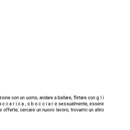
ne con un uomo, andare a ballare, flirtare con g l i
 c a r i c a , s b o c c i a r e sessualmente, essere
le offerte, cercare un nuovo lavoro, trovarmi un altro