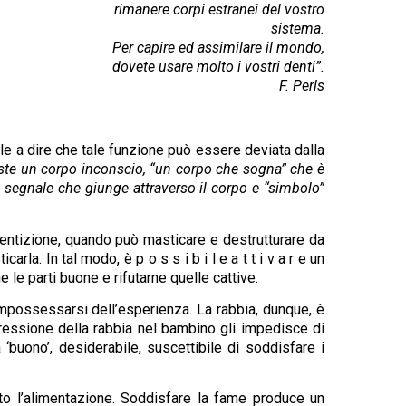
rimanere corpi estranei del vostro
sistema.
Per capire ed assimilare il mondo,
dovete usare molto i vostri denti”.
F. Perls
le a dire che tale funzione può essere deviata dalla
ste un corpo inconscio, “un corpo che sogna” che è
 segnale che giunge attraverso il corpo e “simbolo”
 dentizione, quando può masticare e destrutturare da
arla. In tal modo, è p o s s i b i l e a t t i v a r e un
le parti buone e rifutarne quelle cattive.
 impossessarsi dell’esperienza. La rabbia, dunque, è
pressione della rabbia nel bambino gli impedisce di
a ‘buono’, desiderabile, suscettibile di soddisfare i
anto l’alimentazione. Soddisfare la fame produce un