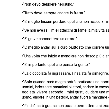
•“Non devo deludere nessuno.”
•“Tutto deve sempre andare in fretta.”
•“E’ meglio lasciar perdere quel che non riesco a fa
•“Se non avessi i miei attacchi di fame la mia vita 
•“E’ grave commettere un errore.”
•“E’ meglio andar sul sicuro piuttosto che correre un 
•“Una volta che inizio a mangiare non riesco più a s
•“E’ importante quel che pensa la gente.”
•“La cioccolata fa ingrassare, l’insalata fa dimagrire.
•“Solo quando sarò magra potrò: praticare uno sport
uomini, indossare pantaloni vistosi, andare in vacan
egoista, vivere secondo i miei gusti, guidare una m o
uomo, andare in una bettola, andar fuori a mangiare 
•“Finché sarò grassa non posso permettermi si es