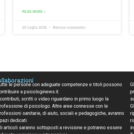
READ MORE »
29 Luglio 2026
Nessun commento
llaborazioni
utte le persone con adeguate competenze e titoli possono
G
ontribuire a psicologinews.it.
pr
 contributi, scritti o video riguardano in primo luogo la
s
rofessione di psicologo. Altre aree connesse con le
G
rofessioni sanitarie, di aiuto, sociali e pedagogiche, avranno
ri
pazi dedicati.
r
li articoli saranno sottoposti a revisione e potranno essere
i