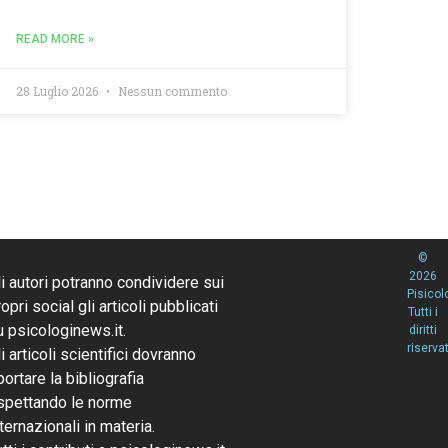
READ MORE »
28 Luglio 2026
Nessun commento
©
2026
li autori potranno condividere sui
Pisicol
opri social gli articoli pubblicati
Tutti i
u psicologinews.it.
diritti
riservat
li articoli scientifici dovranno
portare la bibliografia
ispettando le norme
nternazionali in materia.