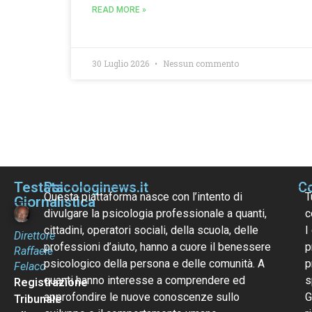
READ MORE »
30 Luglio 2026
Nessun commento
Testata
Psicologinews.it
Co
Questa piattaforma nasce con l’intento di
T
Giornalistica
divulgare la psicologia professionale a quanti,
c
cittadini, operatori sociali, della scuola, delle
I
Direttore
professioni d’aiuto, hanno a cuore il benessere
p
Raffaele
psicologico della persona e delle comunità. A
p
Felaco
quanti hanno interesse a comprendere ed
s
Registrazione
approfondire le nuove conoscenze sullo
G
Tribunale