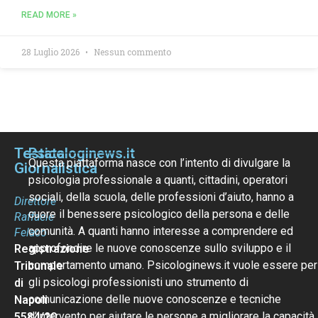
READ MORE »
28 Luglio 2026
Nessun commento
Testata
Psicologinews.it
Questa piattaforma nasce con l’intento di divulgare la
Giornalistica
psicologia professionale a quanti, cittadini, operatori
sociali, della scuola, delle professioni d’aiuto, hanno a
Direttore
cuore il benessere psicologico della persona e delle
Raffaele
comunità. A quanti hanno interesse a comprendere ed
Felaco
approfondire le nuove conoscenze sullo sviluppo e il
Registrazione
comportamento umano. Psicologinews.it vuole essere per
Tribunale
gli psicologi professionisti uno strumento di
di
comunicazione delle nuove conoscenze e tecniche
Napoli
d’intervento per aiutare le persone a migliorare la capacità
5584/20