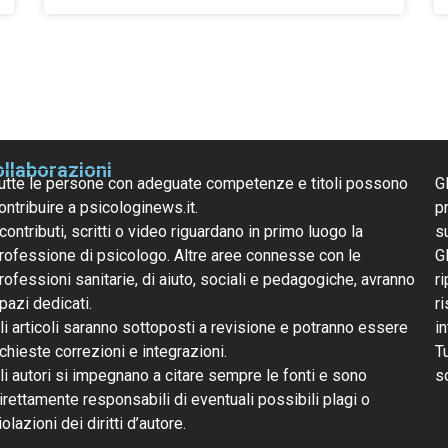
llaborazioni
utte le persone con adeguate competenze e titoli possono
G
ontribuire a psicologinews.it.
pr
 contributi, scritti o video riguardano in primo luogo la
s
rofessione di psicologo. Altre aree connesse con le
G
rofessioni sanitarie, di aiuto, sociali e pedagogiche, avranno
ri
pazi dedicati.
r
li articoli saranno sottoposti a revisione e potranno essere
i
ichieste correzioni e integrazioni.
T
li autori si impegnano a citare sempre le fonti e sono
s
irettamente responsabili di eventuali possibili plagi o
iolazioni dei diritti d’autore.