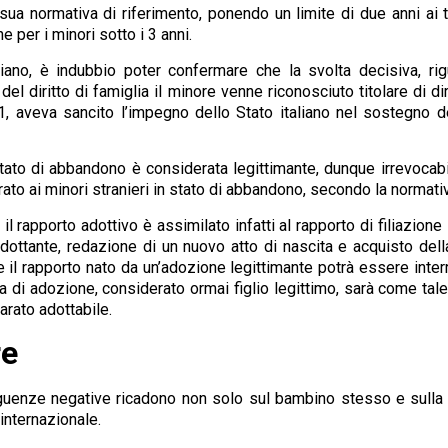
a normativa di riferimento, ponendo un limite di due anni ai ten
e per i minori sotto i 3 anni.
ano, è indubbio poter confermare che la svolta decisiva, riguar
del diritto di famiglia il minore venne riconosciuto titolare di di
1, aveva sancito l’impegno dello Stato italiano nel sostegno de
 stato di abbandono è considerata legittimante, dunque irrevoca
to ai minori stranieri in stato di abbandono, secondo la normativ
rapporto adottivo è assimilato infatti al rapporto di filiazione 
dottante, redazione di un nuovo atto di nascita e acquisto del
che il rapporto nato da un’adozione legittimante potrà essere inter
a di adozione, considerato ormai figlio legittimo, sarà come tale
rato adottabile.
re
eguenze negative ricadono non solo sul bambino stesso e sulla 
internazionale.