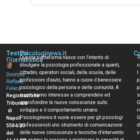
Testata
Psicologinews.it
Co
Questa piattaforma nasce con l’intento di
T
Giornalistica
divulgare la psicologia professionale a quanti,
c
cittadini, operatori sociali, della scuola, delle
I
Direttore
professioni d’aiuto, hanno a cuore il benessere
p
Raffaele
psicologico della persona e delle comunità. A
p
Felaco
quanti hanno interesse a comprendere ed
s
Registrazione
approfondire le nuove conoscenze sullo
G
Tribunale
sviluppo e il comportamento umano.
r
di
Psicologinews.it vuole essere per gli psicologi
G
Napoli
professionisti uno strumento di comunicazione
d
5584/20
delle nuove conoscenze e tecniche d’intervento
v
del
per aiutare le persone a migliorare la capacità di