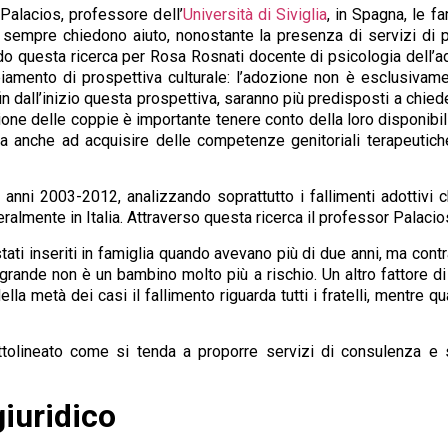
alacios, professore dell’
Università di Siviglia
, in Spagna, le f
empre chiedono aiuto, nonostante la presenza di servizi di po
ndo questa ricerca per Rosa Rosnati docente di psicologia dell’ado
iamento di prospettiva culturale: l’adozione non è esclusivame
fin dall’inizio questa prospettiva, saranno più predisposti a chi
one delle coppie è importante tenere conto della loro disponibilità 
 anche ad acquisire delle competenze genitoriali terapeutich
i anni 2003-2012, analizzando soprattutto i fallimenti adottivi 
eralmente in Italia. Attraverso questa ricerca il professor Palacio
tati inseriti in famiglia quando avevano più di due anni, ma cont
ande non è un bambino molto più a rischio. Un altro fattore di ri
della metà dei casi il fallimento riguarda tutti i fratelli, mentre 
ottolineato come si tenda a proporre servizi di consulenza e s
iuridico