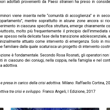
ri adottati provenienti da Paesi stranieri ha preso in consider
minori viene inserita nelle “comunità di accoglienza” e in seco
ppartamento”, mentre soprattutto in alcune zone ancora si ricorr
erimento in ciascuna specifica struttura, emerge chiaramente co
iuttosto, molto più frequentemente il principio dell’immediata d
ene spesso nella delicata fase della transizione adolescenziale
 inizialmente attuato come intervento di emergenza. Solo in mis
one familiare dalla quale scaturisca un progetto di intervento co
ozione è fondamentale. Secondo Rosa Rosnati, gli operatori non 
ti in ciascuno dei coniugi, nella coppia, nella famiglia e nel con
a adottiva.
 presa in carico della crisi adottiva.
Milano: Raffaello Cortina, 2
ttiva tra crisi e sviluppo.
Franco Angeli; I Edizione, 2017