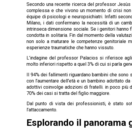
Secondo una recente ricerca del professor Jesùs P
complessa e che vivono un momento di crisi non s
équipe di psicologi e neuropsichiatri. Infatti seco
Milano, i dati confermano la necessità di un camb
intrinseca dimensione sociale​. Se i genitori hanno 
condotta in solitaria. Fin dal momento della valutazi
non solo a maturare le competenze genitoriale ma
esperienze traumatiche che hanno vissuto.
L’indagine del professor Palacios si riferisce agl
molto inferiori rispetto a quel 3% di cui si parla gen
Il 94% dei fallimenti riguardano bambini che sono s
con l’aumentare dell’età e un bambino adottato da gr
adottivi coinvolge adozioni di fratelli. in poco più 
70% dei casi si tratta del figlio maggiore.
Dal punto di vista dei professionisti, è stato s
l’attaccamento.
Esplorando il panorama g