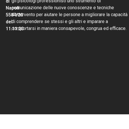
gli psicologi professionisti uno strumento di
di
comunicazione delle nuove conoscenze e tecniche
Napoli
d’intervento per aiutare le persone a migliorare la capacità
5584/20
di comprendere se stessi e gli altri e imparare a
del
comportarsi in maniera consapevole, congrua ed efficace.
11.11.20