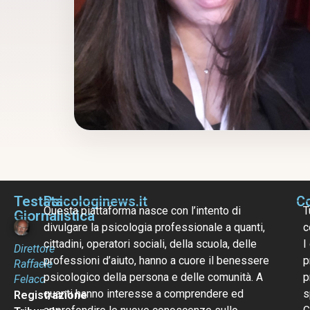
Testata
Psicologinews.it
Co
Questa piattaforma nasce con l’intento di
T
Giornalistica
divulgare la psicologia professionale a quanti,
c
cittadini, operatori sociali, della scuola, delle
I
Direttore
professioni d’aiuto, hanno a cuore il benessere
p
Raffaele
psicologico della persona e delle comunità. A
p
Felaco
quanti hanno interesse a comprendere ed
s
Registrazione