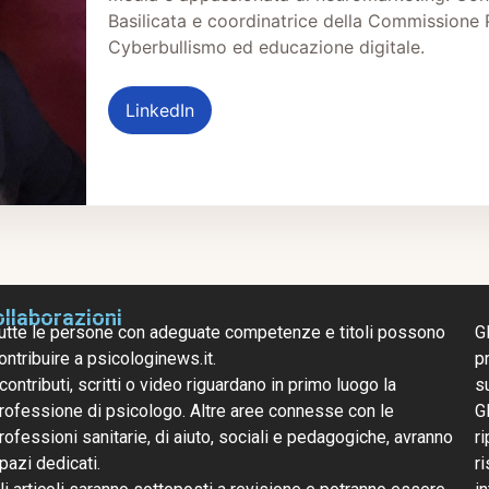
Basilicata e coordinatrice della Commissione 
Cyberbullismo ed educazione digitale.
LinkedIn
llaborazioni
utte le persone con adeguate competenze e titoli possono
G
ontribuire a psicologinews.it.
pr
 contributi, scritti o video riguardano in primo luogo la
s
rofessione di psicologo. Altre aree connesse con le
G
rofessioni sanitarie, di aiuto, sociali e pedagogiche, avranno
ri
pazi dedicati.
r