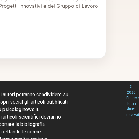
Progetti Innovativi e del Gruppo di Lavoro
©
2026
li autori potranno condividere sui
Pisicol
opri social gli articoli pubblicati
Tutti i
u psicologinews.it.
diritti
riservat
li articoli scientifici dovranno
portare la bibliografia
ispettando le norme