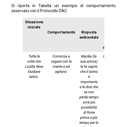
Si riporta in Tabella un esempio di comportamento
osservato con il Protocollo DAC
Situazione
iniziale
Effetti della
Comportamento
Risposta
risposta
ambientale
ambientale
sul
comportamen
Tutte le
Comincia a
Marika (la
Lucilla si calma
volte che
vagare con la
sua amica)
comincia a
Lucilla deve
mente e ad
le fa capire
studiare latino
studiare
agitarsi.
che il latino
latino.
è
importante
e le dice che
se non
perde tempo
avrà più
possibilità
di finire
prima e più
tempo per lo