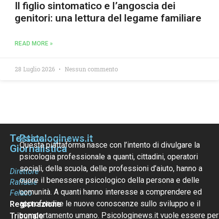
Il figlio sintomatico e l’angoscia dei
genitori: una lettura del legame familiare
READ MORE »
28 Luglio 2026
Nessun commento
Testata
Psicologinews.it
Questa piattaforma nasce con l’intento di divulgare la
Giornalistica
psicologia professionale a quanti, cittadini, operatori
sociali, della scuola, delle professioni d’aiuto, hanno a
Direttore
cuore il benessere psicologico della persona e delle
Raffaele
comunità. A quanti hanno interesse a comprendere ed
Felaco
approfondire le nuove conoscenze sullo sviluppo e il
Registrazione
comportamento umano. Psicologinews.it vuole essere per
Tribunale