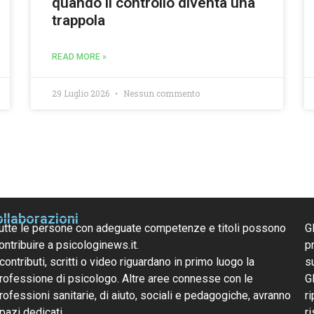
quando il controllo diventa una
trappola
READ MORE »
29 Luglio 2026
Nessun commento
llaborazioni
utte le persone con adeguate competenze e titoli possono
G
ontribuire a psicologinews.it.
pr
 contributi, scritti o video riguardano in primo luogo la
s
rofessione di psicologo. Altre aree connesse con le
G
rofessioni sanitarie, di aiuto, sociali e pedagogiche, avranno
ri
pazi dedicati.
r