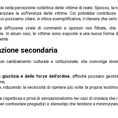
e nella percezione collettiva delle vittime di reato. Spesso, la na
olarizzare la sofferenza delle vittime. Ciò potrebbe contribui
i possiamo citare, in ottica esemplificativa, il ritenere che cert
la diffusione virale di commenti e opinioni non filtrate, 
e. In alcuni casi, le vittime sono esposte a una nuova forma di
ente.
azione secondaria
un cambiamento culturale e istituzionale, che coinvolga divers
giustizia e delle forze dell’ordine
, affinché possano gestir
ime;
e
, riducendo la necessità di ripetere più volte la propria testi
e rispettosa e priva di sensazionalismo nei casi di cronaca che ri
 per contrastare pregiudizi e stereotipi che tendono a minimizzare 