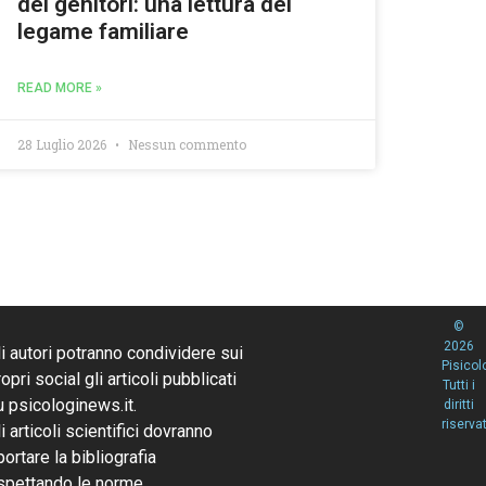
dei genitori: una lettura del
legame familiare
READ MORE »
28 Luglio 2026
Nessun commento
©
2026
li autori potranno condividere sui
Pisicol
opri social gli articoli pubblicati
Tutti i
u psicologinews.it.
diritti
riservat
li articoli scientifici dovranno
portare la bibliografia
ispettando le norme