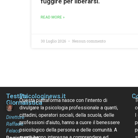
fuggire per liberarsi.
READ MORE »
30 Luglio 2026
Nessun commento
Testata
Psicologinews.it
Co
Questa piattaforma nasce con l’intento di
T
Giornalistica
divulgare la psicologia professionale a quanti,
c
cittadini, operatori sociali, della scuola, delle
I
Direttore
professioni d’aiuto, hanno a cuore il benessere
p
Raffaele
psicologico della persona e delle comunità. A
p
Felaco
quanti hanno interesse a comprendere ed
s
Registrazione