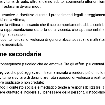
a vittima di reato, oltre al danno subito, sperimenta ulteriori f
festarsi in diversi modi:
invasive e ripetitive durante i procedimenti legali, atteggiament
à della vittima;
re la vittima, insinuando che il suo comportamento abbia contribu
na rappresentazione distorta della vicenda, che spesso enfatizz
tigmatizzazioni.
quente nei casi di violenza di genere, abusi sessuali e maltrattam
i o insensibili.
ione secondaria
conseguenze psicologiche ed emotive. Tra gli effetti più comuni 
ogico
, che può aggravare il trauma iniziale e rendere più difficile 
vittime a evitare di denunciare futuri episodi di violenza o reati su
ere giudicate o non credute;
ndo il contesto sociale e mediatico tende a responsabilizzare la v
re duraturo e incidere sul benessere della persona, ostacolandone