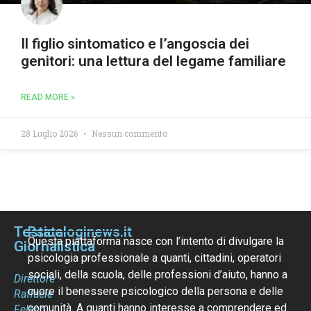
Il figlio sintomatico e l’angoscia dei
genitori: una lettura del legame familiare
READ MORE »
28 Luglio 2026
Nessun commento
Testata
Psicologinews.it
Questa piattaforma nasce con l’intento di divulgare la
Giornalistica
psicologia professionale a quanti, cittadini, operatori
sociali, della scuola, delle professioni d’aiuto, hanno a
Direttore
cuore il benessere psicologico della persona e delle
Raffaele
comunità. A quanti hanno interesse a comprendere ed
Felaco