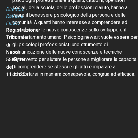
psicologia professionale a quanti, cittadini, operatori
sociali, della scuola, delle professioni d’aiuto, hanno a
Direttore
cuore il benessere psicologico della persona e delle
Raffaele
comunità. A quanti hanno interesse a comprendere ed
Felaco
approfondire le nuove conoscenze sullo sviluppo e il
Registrazione
comportamento umano. Psicologinews.it vuole essere per
Tribunale
gli psicologi professionisti uno strumento di
di
comunicazione delle nuove conoscenze e tecniche
Napoli
d’intervento per aiutare le persone a migliorare la capacità
5584/20
di comprendere se stessi e gli altri e imparare a
del
comportarsi in maniera consapevole, congrua ed efficace.
11.11.20