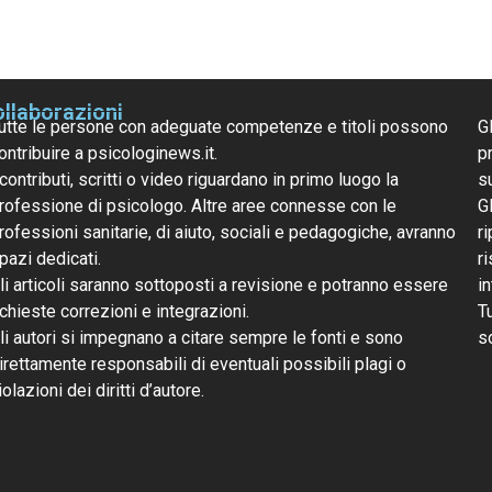
llaborazioni
utte le persone con adeguate competenze e titoli possono
G
ontribuire a psicologinews.it.
pr
 contributi, scritti o video riguardano in primo luogo la
s
rofessione di psicologo. Altre aree connesse con le
G
rofessioni sanitarie, di aiuto, sociali e pedagogiche, avranno
ri
pazi dedicati.
r
li articoli saranno sottoposti a revisione e potranno essere
i
ichieste correzioni e integrazioni.
T
li autori si impegnano a citare sempre le fonti e sono
s
irettamente responsabili di eventuali possibili plagi o
iolazioni dei diritti d’autore.