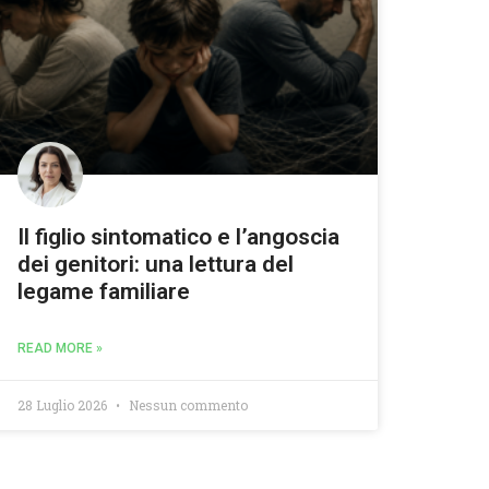
Il figlio sintomatico e l’angoscia
dei genitori: una lettura del
legame familiare
READ MORE »
28 Luglio 2026
Nessun commento