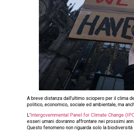
A breve distanza dall’ultimo sciopero per il clima de
politico, economico, sociale ed ambientale, ma anch
L’
Intergovernmental Panel for Climate Change (IP
esseri umani dovranno affrontare nei prossimi anni.
Questo fenomeno non riguarda solo la biodiversità i