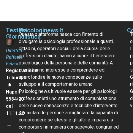
Testata
Psicologinews.it
Co
Questa piattaforma nasce con l’intento di
T
Giornalistica
divulgare la psicologia professionale a quanti,
c
cittadini, operatori sociali, della scuola, delle
I
Direttore
professioni d’aiuto, hanno a cuore il benessere
p
Raffaele
psicologico della persona e delle comunità. A
p
Felaco
quanti hanno interesse a comprendere ed
s
Registrazione
approfondire le nuove conoscenze sullo
G
Tribunale
sviluppo e il comportamento umano.
r
di
Psicologinews.it vuole essere per gli psicologi
G
Napoli
professionisti uno strumento di comunicazione
d
5584/20
delle nuove conoscenze e tecniche d’intervento
v
del
per aiutare le persone a migliorare la capacità di
11.11.20
comprendere se stessi e gli altri e imparare a
comportarsi in maniera consapevole, congrua ed