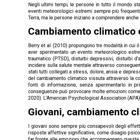
Negli ultimi tempi, le persone in tutto il mondo 
eventi meteorologici estremi sempre più frequenti. 
Terra, ma le persone iniziano a comprendere anche 
Cambiamento climatico e
Berry et al. (2010) propongono tre modalità in cui il
aver sperimentato un evento meteorologico estre
traumatico (PTSD), disturbi depressivi, disturbi d’
incidere sulla salute mentale attraverso conseguenze
stati tutti collegati a stress, dolore, ansia e depr
del cambiamento climatico vissuta attraverso la co
fonti di informazione, senza sperimentarlo in p
conseguenze può provocare molte emozioni come se
2020). L’American Psychological Association (APA) 
Giovani, cambiamento cl
I giovani sono sempre più consapevoli degli effet
risposte affettive significative, come disagio psi
far fronte alle emozioni che accompagnano questa c