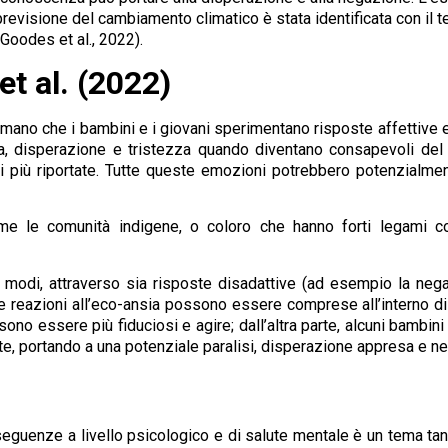
evisione del cambiamento climatico è stata identificata con il ter
Goodes et al., 2022).
t al. (2022)
mano che i bambini e i giovani sperimentano risposte affettive 
ia, disperazione e tristezza quando diventano consapevoli de
iù riportate. Tutte queste emozioni potrebbero potenzialment
come le comunità indigene, o coloro che hanno forti legami co
ri modi, attraverso sia risposte disadattive (ad esempio la neg
 reazioni all’eco-ansia possono essere comprese all’interno di u
no essere più fiduciosi e agire; dall’altra parte, alcuni bambi
te, portando a una potenziale paralisi, disperazione appresa e n
guenze a livello psicologico e di salute mentale è un tema tan