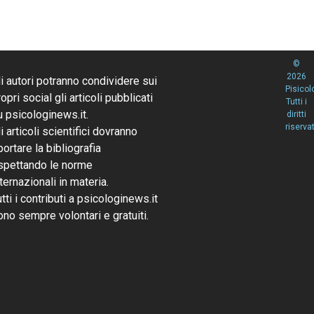
©
2026
li autori potranno condividere sui
Pisicol
opri social gli articoli pubblicati
Tutti i
u psicologinews.it.
diritti
riservat
li articoli scientifici dovranno
portare la bibliografia
ispettando le norme
nternazionali in materia.
utti i contributi a psicologinews.it
ono sempre volontari e gratuiti.