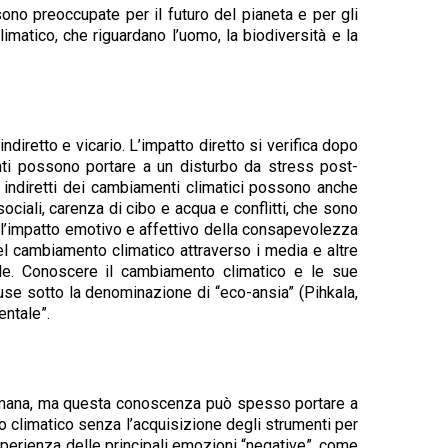
no preoccupate per il futuro del pianeta e per gli
imatico, che riguardano l’uomo, la biodiversità e la
ndiretto e vicario. L’impatto diretto si verifica dopo
ti possono portare a un disturbo da stress post-
ti indiretti dei cambiamenti climatici possono anche
ociali, carenza di cibo e acqua e conflitti, che sono
no l’impatto emotivo e affettivo della consapevolezza
el cambiamento climatico attraverso i media e altre
ale. Conoscere il cambiamento climatico e le sue
e sotto la denominazione di “eco-ansia” (Pihkala,
ntale”.
e umana, ma questa conoscenza può spesso portare a
 climatico senza l’acquisizione degli strumenti per
perienza delle principali emozioni “negative”, come