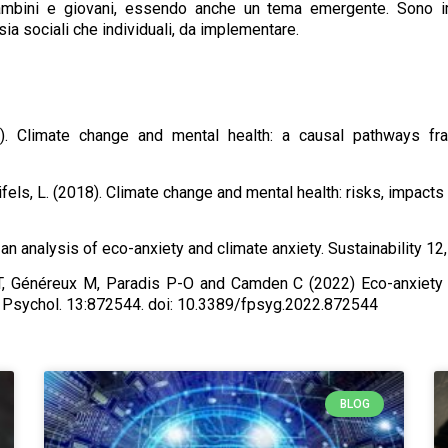
bambini e giovani, essendo anche un tema emergente. Sono impr
sia sociali che individuali, da implementare.
10). Climate change and mental health: a causal pathways fr
ifels, L. (2018). Climate change and mental health: risks, impacts a
s: an analysis of eco-anxiety and climate anxiety. Sustainability
, Généreux M, Paradis P-O and Camden C (2022) Eco-anxiety in
. Psychol. 13:872544. doi: 10.3389/fpsyg.2022.872544
BLOG