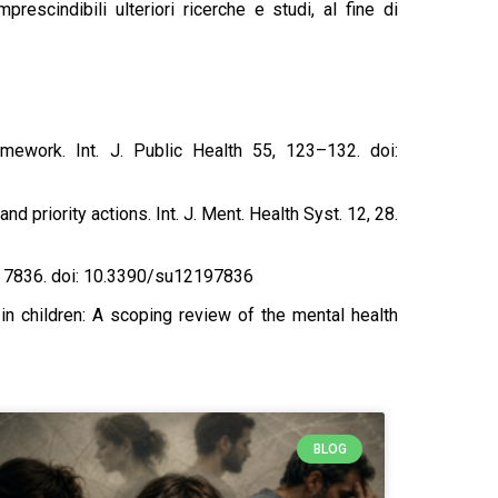
escindibili ulteriori ricerche e studi, al fine di
amework. Int. J. Public Health 55, 123–132. doi:
nd priority actions. Int. J. Ment. Health Syst. 12, 28.
 12, 7836. doi: 10.3390/su12197836
 children: A scoping review of the mental health
BLOG