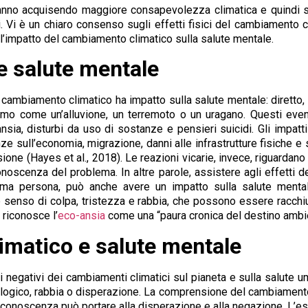
stanno acquisendo maggiore consapevolezza climatica e quindi so
Vi è un chiaro consenso sugli effetti fisici del cambiamento cl
l’impatto del cambiamento climatico sulla salute mentale.
 salute mentale
 cambiamento climatico ha impatto sulla salute mentale: diretto, i
mo come un’alluvione, un terremoto o un uragano. Questi even
ansia, disturbi da uso di sostanze e pensieri suicidi. Gli impat
 sull’economia, migrazione, danni alle infrastrutture fisiche e s
essione (Hayes et al., 2018). Le reazioni vicarie, invece, riguarda
noscenza del problema. In altre parole, assistere agli effetti d
rima persona, può anche avere un impatto sulla salute ment
nso di colpa, tristezza e rabbia, che possono essere racchius
riconosce l’
eco-ansia
come una “paura cronica del destino ambie
imatico e salute mentale
ti negativi dei cambiamenti climatici sul pianeta e sulla salut
cologico, rabbia o disperazione. La comprensione del cambiamento
onoscenza può portare alla disperazione e alla negazione. L’es