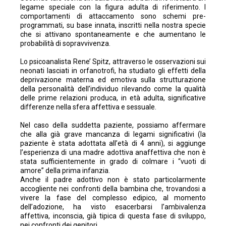
legame speciale con la figura adulta di riferimento. I
comportamenti di attaccamento sono schemi pre-
programmati, su base innata, inscritti nella nostra specie
che si attivano spontaneamente e che aumentano le
probabilità di sopravvivenza.
Lo psicoanalista Rene’ Spitz, attraverso le osservazioni sui
neonati lasciati in orfanotrofi, ha studiato gli effetti della
deprivazione materna ed emotiva sulla strutturazione
della personalità dell’individuo rilevando come la qualità
delle prime relazioni produca, in età adulta, significative
differenze nella sfera affettiva e sessuale.
Nel caso della suddetta paziente, possiamo affermare
che alla già grave mancanza di legami significativi (la
paziente è stata adottata all’età di 4 anni), si aggiunge
l’esperienza di una madre adottiva anaffettiva che non è
stata sufficientemente in grado di colmare i “vuoti di
amore” della prima infanzia.
Anche il padre adottivo non è stato particolarmente
accogliente nei confronti della bambina che, trovandosi a
vivere la fase del complesso edipico, al momento
dell’adozione, ha visto esacerbarsi l’ambivalenza
affettiva, inconscia, già tipica di questa fase di sviluppo,
nei confronti dei genitori.