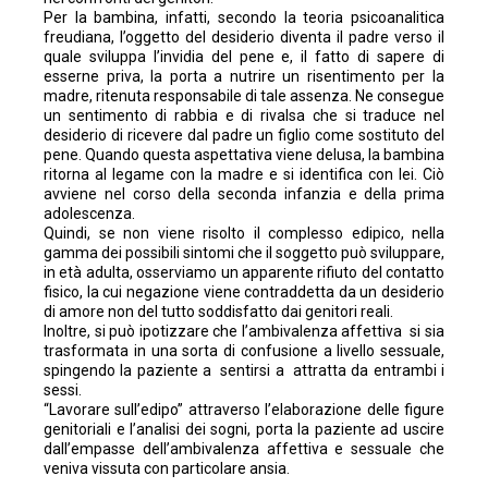
Per la bambina, infatti, secondo la teoria psicoanalitica
freudiana, l’oggetto del desiderio diventa il padre verso il
quale sviluppa l’invidia del pene e, il fatto di sapere di
esserne priva, la porta a nutrire un risentimento per la
madre, ritenuta responsabile di tale assenza. Ne consegue
un sentimento di rabbia e di rivalsa che si traduce nel
desiderio di ricevere dal padre un figlio come sostituto del
pene. Quando questa aspettativa viene delusa, la bambina
ritorna al legame con la madre e si identifica con lei. Ciò
avviene nel corso della seconda infanzia e della prima
adolescenza.
Quindi, se non viene risolto il complesso edipico, nella
gamma dei possibili sintomi che il soggetto può sviluppare,
in età adulta, osserviamo un apparente rifiuto del contatto
fisico, la cui negazione viene contraddetta da un desiderio
di amore non del tutto soddisfatto dai genitori reali.
Inoltre, si può ipotizzare che l’ambivalenza affettiva si sia
trasformata in una sorta di confusione a livello sessuale,
spingendo la paziente a sentirsi a attratta da entrambi i
sessi.
“Lavorare sull’edipo” attraverso l’elaborazione delle figure
genitoriali e l’analisi dei sogni, porta la paziente ad uscire
dall’empasse dell’ambivalenza affettiva e sessuale che
veniva vissuta con particolare ansia.