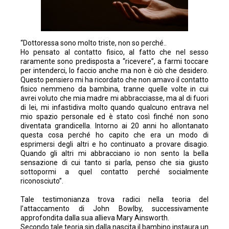
“Dottoressa sono molto triste, non so perché..
Ho pensato al contatto fisico, al fatto che nel sesso
raramente sono predisposta a “ricevere”, a farmi toccare
per intenderci, lo faccio anche ma non è ciò che desidero.
Questo pensiero mi ha ricordato che non amavo il contatto
fisico nemmeno da bambina, tranne quelle volte in cui
avrei voluto che mia madre mi abbracciasse, ma al di fuori
di lei, mi infastidiva molto quando qualcuno entrava nel
mio spazio personale ed è stato così finché non sono
diventata grandicella. Intorno ai 20 anni ho allontanato
questa cosa perché ho capito che era un modo di
esprimersi degli altri e ho continuato a provare disagio.
Quando gli altri mi abbracciano io non sento la bella
sensazione di cui tanto si parla, penso che sia giusto
sottopormi a quel contatto perché socialmente
riconosciuto”.
Tale testimonianza trova radici nella teoria del
l’attaccamento di John Bowlby, successivamente
approfondita dalla sua allieva Mary Ainsworth.
Secondo tale teoria sin dalla nascita il bambino instaura un