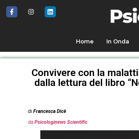
Home
In Onda
Convivere con la malatti
dalla lettura del libro 
di
Francesca Dicè
da
Psicologinews Scientifi
c