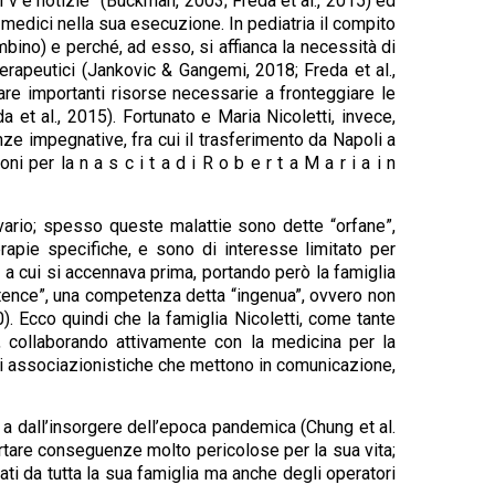
t t i v e notizie” (Buckman, 2003; Freda et al., 2015) ed
 medici nella sua esecuzione. In pediatria il compito
mbino) e perché, ad esso, si affianca la necessità di
terapeutici (Jankovic & Gangemi, 2018; Freda et al.,
re importanti risorse necessarie a fronteggiare le
 et al., 2015). Fortunato e Maria Nicoletti, invece,
nze impegnative, fra cui il trasferimento da Napoli a
per la n a s c i t a d i R o b e r t a M a r i a i n
alvario; spesso queste malattie sono dette “orfane”,
apie specifiche, e sono di interesse limitato per
to a cui si accennava prima, portando però la famiglia
petence”, una competenza detta “ingenua”, ovvero non
). Ecco quindi che la famiglia Nicoletti, come tante
a, collaborando attivamente con la medicina per la
eti associazionistiche che mettono in comunicazione,
a t a dall’insorgere dell’epoca pandemica (Chung et al.
tare conseguenze molto pericolose per la sua vita;
i da tutta la sua famiglia ma anche degli operatori