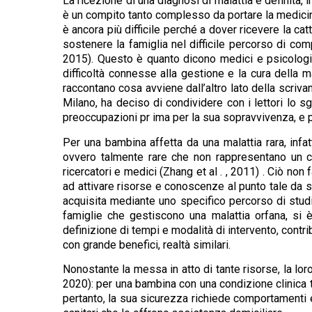
La ricezione di una diagnosi di malattia è definita, in 
è un compito tanto complesso da portare la medicina 
è ancora più difficile perché a dover ricevere la ca
sostenere la famiglia nel difficile percorso di com
2015). Questo è quanto dicono medici e psicologi 
difficoltà connesse alla gestione e la cura della m
raccontano cosa avviene dall’altro lato della scriva
Milano, ha deciso di condividere con i lettori lo s
preoccupazioni pr ima per la sua sopravvivenza, e poi
Per una bambina affetta da una malattia rara, infat
ovvero talmente rare che non rappresentano un co
ricercatori e medici (Zhang et al . , 2011) . Ciò non
ad attivare risorse e conoscenze al punto tale da s
acquisita mediante uno specifico percorso di studi,
famiglie che gestiscono una malattia orfana, si è
definizione di tempi e modalità di intervento, cont
con grande benefici, realtà similari.
Nonostante la messa in atto di tante risorse, la loro 
2020): per una bambina con una condizione clinica
pertanto, la sua sicurezza richiede comportamenti 