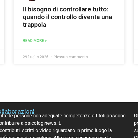
Il bisogno di controllare tutto:
quando il controllo diventa una
trappola
READ MORE »
29 Luglio 2026
Nessun commento
llaborazioni
utte le persone con adeguate competenze e titoli possono
G
ontribuire a psicologinews.it.
pr
 contributi, scritti o video riguardano in primo luogo la
s
rofessione di psicologo. Altre aree connesse con le
G