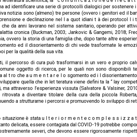
letteratura scientifica, la “ c o m u n i c a z i o n e d e l l e c a 
ad identificare una serie di protocolli dialogici per sostenere i
ttiva notizia sono (almeno) tre persone (ovvero i genitori ed il ba
prensione e declinazione nel l a quot idiani t à dei protocol l i 
che da anni lavorano nel sistema sanitario, operando per attiva
alattia cronica (Buckman, 2003; Jankovic & Gangemi, 2018; Freda
nia, ovvero la storia di una famiglia che, dopo tante altre esperie
gomento ed il disorientamento di chi vede trasformate le emozioni 
 per la qualità della sua vita.
ti, il percorso di cura può trasformarsi in un vero e proprio c
mune oggetto di ricerca, per le quali non sono disponibili ter
 fa al t ro che a u m e n t a r e l o sgomento ed i l disorientamen
viluppare quella che in let teratura viene defini ta la “ lay com
 ma attraverso l’esperienza vissuta (Salvatore & Valsiner, 2010
 ritrovata a diventare titolare della cura della piccola Robert
ribuendo a strutturarne i percorsi e promuovendo lo sviluppo di r
situazione è stata u l t e r i o r m e n t e c o m p l e s s i z z 
 tanto delicata, essere contagiata dal COVID-19 potrebbe compor
estremamente severi, che devono essere rigorosamente rispettat