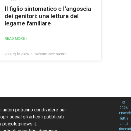
Il figlio sintomatico e l’angoscia
dei genitori: una lettura del
legame familiare
READ MORE »
28 Luglio 2026
Nessun commento
©
2026
li autori potranno condividere sui
Pisicol
opri social gli articoli pubblicati
Tutti i
u psicologinews.it.
diritti
riservat
li articoli scientifici dovranno