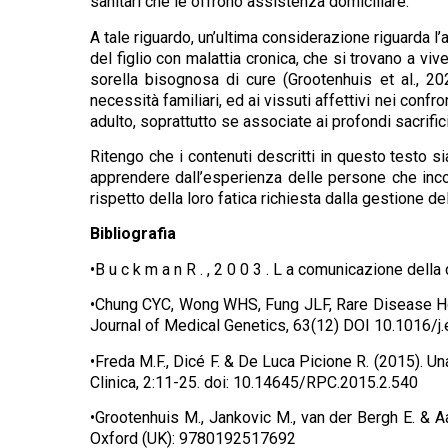
sanitari che le offrono assistenza domiciliare.
A tale riguardo, un’ultima considerazione riguarda l’a
del figlio con malattia cronica, che si trovano a viv
sorella bisognosa di cure (Grootenhuis et al., 2
necessità familiari, ed ai vissuti affettivi nei conf
adulto, soprattutto se associate ai profondi sacrific
Ritengo che i contenuti descritti in questo testo si
apprendere dall’esperienza delle persone che incont
rispetto della loro fatica richiesta dalla gestione de
Bibliografia
•B u c k m a n R . , 2 0 0 3 . L a comunicazione del
•Chung CYC, Wong WHS, Fung JLF, Rare Disease Ho
Journal of Medical Genetics, 63(12) DOI 10.1016/
•Freda M.F., Dicé F. & De Luca Picione R. (2015). U
Clinica, 2:11-25. doi: 10.14645/RPC.2015.2.540
•Grootenhuis M., Jankovic M., van der Bergh E. & Aa
Oxford (UK): 9780192517692