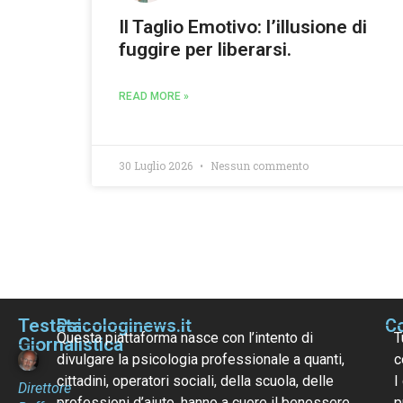
Il Taglio Emotivo: l’illusione di
fuggire per liberarsi.
READ MORE »
30 Luglio 2026
Nessun commento
Testata
Psicologinews.it
Co
Questa piattaforma nasce con l’intento di
T
Giornalistica
divulgare la psicologia professionale a quanti,
c
cittadini, operatori sociali, della scuola, delle
I
Direttore
professioni d’aiuto, hanno a cuore il benessere
p