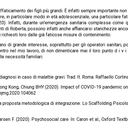
ffaticamento dei figli più grandi. È infatti sempre importante non 
ere, in particolare modo in età adolescenziale, una particolare fati
020). Infatti, durante un’emergenza sanitaria complessa come q
ronti di Roberta, possono infatti anche affiancarsi stanchezze ancor
i richiesti loro dalle già faticose misure di contenimento.
ano di grande interesse, soprattutto per gli operatori sanitari, po
ro nel mio lavoro, di non dimenticare mai il loro punto d i v i s 
lle necessità familiari.
la diagnosi in caso di malattie gravi. Trad. It. Roma: Raffaello Co
ng Kong, Chiung BHY (2020). Impact of COVID-19 pandemic on p
j.ejmg.2020.104062
na proposta metodologica di integrazione: Lo Scaffolding Psicologi
rsen F. (2020). Psychosocial care. In: Caron et al., Oxford Text