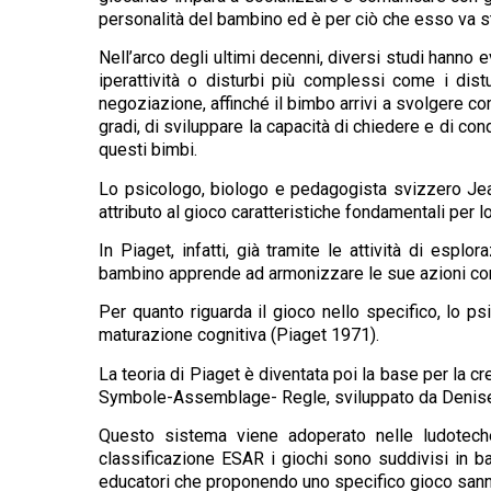
personalità del bambino ed è per ciò che esso va s
Nell’arco degli ultimi decenni, diversi studi hanno 
iperattività o disturbi più complessi come i dist
negoziazione, affinché il bimbo arrivi a svolgere co
gradi, di sviluppare la capacità di chiedere e di co
questi bimbi.
Lo psicologo, biologo e pedagogista svizzero Jean
attributo al gioco caratteristiche fondamentali per l
In Piaget, infatti, già tramite le attività di esp
bambino apprende ad armonizzare le sue azioni con 
Per quanto riguarda il gioco nello specifico, lo p
maturazione cognitiva (Piaget 1971).
La teoria di Piaget è diventata poi la base per la c
Symbole-Assemblage- Regle, sviluppato da Denise G
Questo sistema viene adoperato nelle ludoteche 
classificazione ESAR i giochi sono suddivisi in bas
educatori che proponendo uno specifico gioco sanno