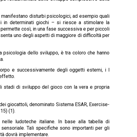
he manifestano disturbi psicologici, ad esempio quali
i in determinati giochi – si riesce a stimolare la
i permette così, in una fase successiva e per piccoli
senta uno degli aspetti di maggiore di difficoltà per
 psicologia dello sviluppo, è tra coloro che hanno
a.
 corpo e successivamente degli oggetti esterni, i l
ffetto.
i stadi di sviluppo del gioco con la vera e propria
 e dei giocattoli, denominato Sistema ESAR, Exercise-
5) (1).
elle ludoteche italiane. In base alla tabella di
 sensoriale. Tali specifiche sono importanti per gli
ità dovrà implementare.