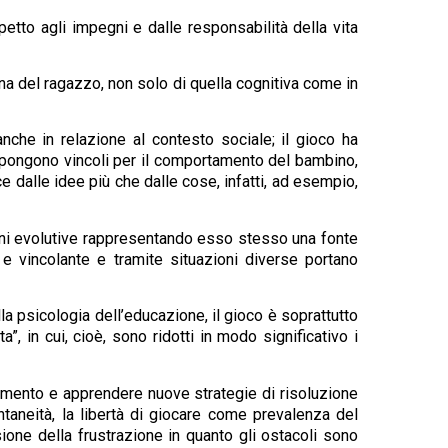
petto agli impegni e dalle responsabilità della vita
na del ragazzo, non solo di quella cognitiva come in
nche in relazione al contesto sociale; il gioco ha
 propongono vincoli per il comportamento del bambino,
ce dalle idee più che dalle cose, infatti, ad esempio,
zioni evolutive rappresentando esso stesso una fonte
 e vincolante e tramite situazioni diverse portano
a psicologia dell’educazione, il gioco è soprattutto
, in cui, cioè, sono ridotti in modo significativo i
tamento e apprendere nuove strategie di risoluzione
aneità, la libertà di giocare come prevalenza del
ione della frustrazione in quanto gli ostacoli sono