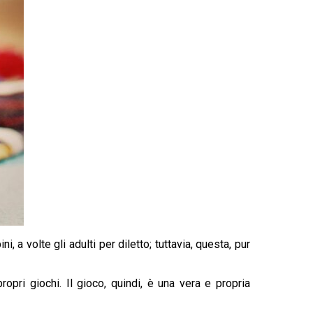
 a volte gli adulti per diletto; tuttavia, questa, pur
opri giochi. Il gioco, quindi, è una vera e propria