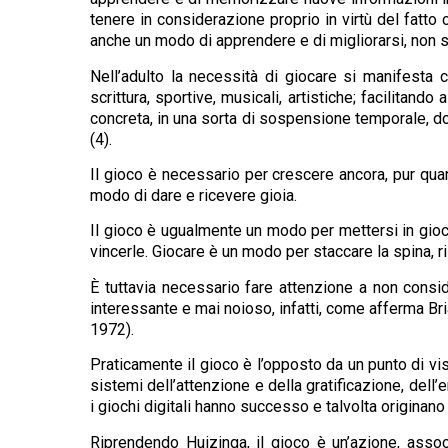
tenere in considerazione proprio in virtù del fatto
anche un modo di apprendere e di migliorarsi, non so
Nell’adulto la necessità di giocare si manifesta 
scrittura, sportive, musicali, artistiche; facilitand
concreta, in una sorta di sospensione temporale, d
(4).
Il gioco è necessario per crescere ancora, pur quan
modo di dare e ricevere gioia.
Il gioco è ugualmente un modo per mettersi in gioco,
vincerle. Giocare è un modo per staccare la spina, r
È tuttavia necessario fare attenzione a non consid
interessante e mai noioso, infatti, come afferma Bri
1972).
Praticamente il gioco è l’opposto da un punto di vi
sistemi dell’attenzione e della gratificazione, dell
i giochi digitali hanno successo e talvolta originan
Riprendendo Huizinga, il gioco è un’azione, assoc