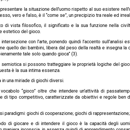
resentare la situazione dell’uomo rispetto al suo esistere nell’u
so, vero e falso, è il “come se”, un precipizio tra reale ed irreal
 di vista filosofico, il significato e la sua funzione nella civi
e estetico del gioco.
ntersezione con l’arte, ponendo quindi l’accento sull’analisi este
ome quello dei bambini, libera dal peso della realtà e insegna la 
pienamente tale solo quando gioca” (3).
 semiotica si possono tratteggiare le proprietà logiche del gioco
questa è la sua intima essenza.
 in una miriade di giochi diversi.
l vocabolo “gioco” oltre che intendere un’attività di passatem
ve di tipo competitivo, caratterizzate da obiettivi e regole ben
rsi paradigmi: giochi di cooperazione; giochi di rappresentazione
do di giocare e di intendere il gioco è la capacità degli uomi
n maniera inconscia, in assenza quindi di apprendimento consap