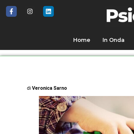
Home
In Onda
di
Veronica Sarno