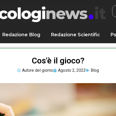
Redazione Blog
Redazione Scientific
Ps
Cos’è il gioco?
Autore del giorno
Agosto 2, 2022
Blog