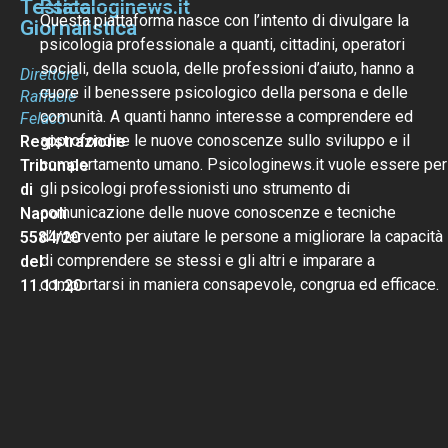
Testata
Psicologinews.it
Questa piattaforma nasce con l’intento di divulgare la
Giornalistica
psicologia professionale a quanti, cittadini, operatori
sociali, della scuola, delle professioni d’aiuto, hanno a
Direttore
cuore il benessere psicologico della persona e delle
Raffaele
comunità. A quanti hanno interesse a comprendere ed
Felaco
approfondire le nuove conoscenze sullo sviluppo e il
Registrazione
comportamento umano. Psicologinews.it vuole essere per
Tribunale
gli psicologi professionisti uno strumento di
di
comunicazione delle nuove conoscenze e tecniche
Napoli
d’intervento per aiutare le persone a migliorare la capacità
5584/20
di comprendere se stessi e gli altri e imparare a
del
comportarsi in maniera consapevole, congrua ed efficace.
11.11.20