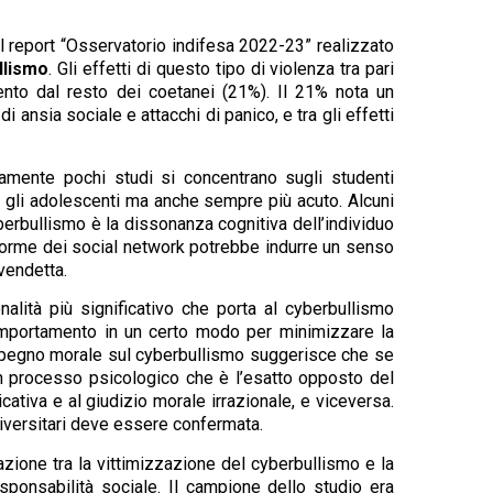
l report “Osservatorio indifesa 2022-23” realizzato
ullismo
. Gli effetti di questo tipo di violenza tra pari
ento dal resto dei coetanei (21%). Il 21% nota un
 ansia sociale e attacchi di panico, e tra gli effetti
vamente pochi studi si concentrano sugli studenti
tra gli adolescenti ma anche sempre più acuto. Alcuni
yberbullismo è la dissonanza cognitiva dell’individuo
taforme dei social network potrebbe indurre un senso
vendetta.
lità più significativo che porta al cyberbullismo
 comportamento in un certo modo per minimizzare la
impegno morale sul cyberbullismo suggerisce che se
e un processo psicologico che è l’esatto opposto del
tiva e al giudizio morale irrazionale, e viceversa.
universitari deve essere confermata.
azione tra la vittimizzazione del cyberbullismo e la
sponsabilità sociale. Il campione dello studio era