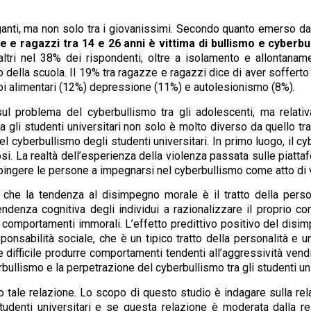
anti, ma non solo tra i giovanissimi. Secondo quanto emerso da
zze e ragazzi tra 14 e 26 anni è vittima di bullismo e cyberb
ltri
nel 38% dei rispondenti, oltre a isolamento e allontanam
della scuola. Il 19% tra ragazze e ragazzi dice di aver sofferto di
urbi alimentari (12%) depressione (11%) e autolesionismo (8%).
ul problema del cyberbullismo tra gli adolescenti, ma relati
 tra gli studenti universitari non solo è molto diverso da quello 
el cyberbullismo degli studenti universitari. In primo luogo, il c
nosi. La realtà dell’esperienza della violenza passata sulle piat
spingere le persone a impegnarsi nel cyberbullismo come atto di 
he la tendenza al disimpegno morale è il tratto della persona
 tendenza cognitiva degli individui a razionalizzare il proprio
comportamenti immorali. L’effetto predittivo positivo del dis
sponsabilità sociale, che è un tipico tratto della personalità 
fficile produrre comportamenti tendenti all’aggressività vendica
berbullismo e la perpetrazione del cyberbullismo tra gli studenti 
o tale relazione. Lo scopo di questo studio è indagare sulla rel
udenti universitari e se questa relazione è moderata dalla re