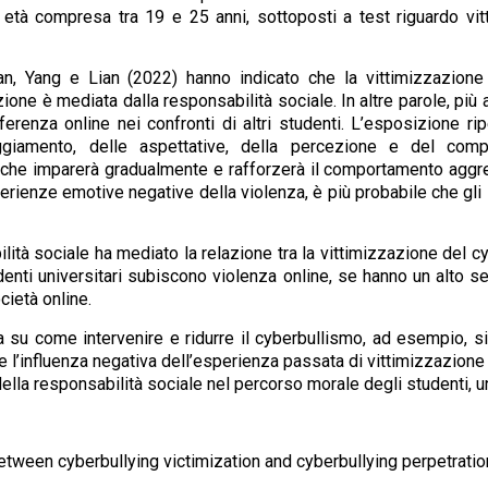
 età compresa tra 19 e 25 anni, sottoposti a test riguardo vi
Zhan, Yang e Lian (2022) hanno indicato che la vittimizzazion
one è mediata dalla responsabilità sociale. In altre parole, più a
ferenza online nei confronti di altri studenti. L’esposizione ri
giamento, delle aspettative, della percezione e del compo
à, che imparerà gradualmente e rafforzerà il comportamento aggr
perienze emotive negative della violenza, è più probabile che gli
lità sociale ha mediato la relazione tra la vittimizzazione del cy
enti universitari subiscono violenza online, se hanno un alto se
cietà online.
a su come intervenire e ridurre il cyberbullismo, ad esempio, si
e l’influenza negativa dell’esperienza passata di vittimizzazion
lla responsabilità sociale nel percorso morale degli studenti, un
tween cyberbullying victimization and cyberbullying perpetration: