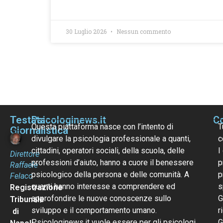
30 Luglio 2026
Nessun commento
Testata
Psicologinews.it
Co
Questa piattaforma nasce con l’intento di
T
Giornalistica
divulgare la psicologia professionale a quanti,
c
cittadini, operatori sociali, della scuola, delle
I
Direttore
professioni d’aiuto, hanno a cuore il benessere
p
Raffaele
psicologico della persona e delle comunità. A
p
Felaco
quanti hanno interesse a comprendere ed
s
Registrazione
approfondire le nuove conoscenze sullo
G
Tribunale
sviluppo e il comportamento umano.
r
di
Psicologinews.it vuole essere per gli psicologi
G