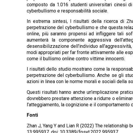
composto da 1.016 studenti universitari cinesi di
cyberbullismo e responsabilità sociale.
In estrema sintesi, I risultati della ricerca di 
perpetrazione del cyberbullismo e che questa relazi
online, più saranno propensi ad infliggere tali sof
aumenterà la componente aggressiva dell’atteg
desensibilizzazione dell’individuo all’aggressivit
modi appropriati per far fronte attivamente alle es
come il bullismo online contro vittime innocenti.
I risultati dello studio mostrano come la responsabi
perpetrazione del cyberbullismo. Anche se gli stud
azioni in linea con le norme morali e sociali della so
Questi risultati hanno anche un’implicazione pratic
dovrebbero prestare attenzione a ridurre o eliminar
l’atteggiamento, la cognizione e il comportamento de
Fonti
Zhan J, Yang Y and Lian R (2022) The relationship be
13:995937. doi: 10.3389/fpsyt.2022.995937