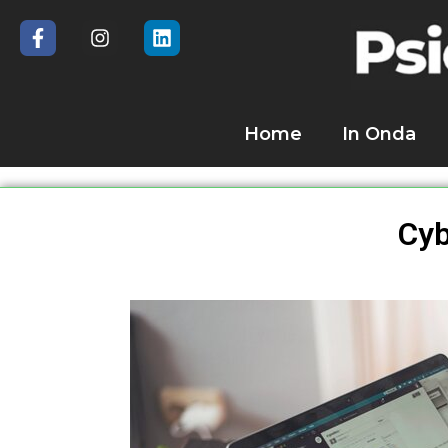
Home
In Onda
Cyb