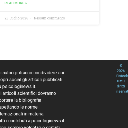
READ MORE »
28 Luglio 2026
Nessun commento
©
2026
li autori potranno condividere sui
Pisicol
opri social gli articoli pubblicati
Tutti i
u psicologinews.it.
diritti
riservat
li articoli scientifici dovranno
portare la bibliografia
ispettando le norme
nternazionali in materia.
utti i contributi a psicologinews.it
ono sempre volontari e gratuiti.