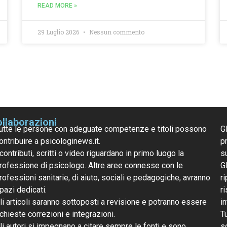
READ MORE »
29 Luglio 2026
Nessun commento
llaborazioni
utte le persone con adeguate competenze e titoli possono
G
ontribuire a psicologinews.it.
pr
 contributi, scritti o video riguardano in primo luogo la
s
rofessione di psicologo. Altre aree connesse con le
G
rofessioni sanitarie, di aiuto, sociali e pedagogiche, avranno
ri
pazi dedicati.
r
li articoli saranno sottoposti a revisione e potranno essere
i
ichieste correzioni e integrazioni.
T
li autori si impegnano a citare sempre le fonti e sono
s