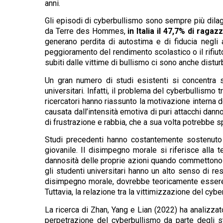
anni.
Gli episodi di cyberbullismo sono sempre più dilag
da Terre des Hommes,
in Italia il 47,7% di raga
generano perdita di autostima e di fiducia negli a
peggioramento del rendimento scolastico o il rifiuto 
subiti dalle vittime di bullismo ci sono anche dist
Un gran numero di studi esistenti si concentra s
universitari. Infatti, il problema del cyberbullismo
ricercatori hanno riassunto la motivazione interna d
causata dall’intensità emotiva di puri attacchi dan
di frustrazione e rabbia, che a sua volta potrebbe 
Studi precedenti hanno costantemente sostenuto c
giovanile. Il disimpegno morale si riferisce alla
dannosità delle proprie azioni quando commettono 
gli studenti universitari hanno un alto senso di re
disimpegno morale, dovrebbe teoricamente essere di
Tuttavia, la relazione tra la vittimizzazione del cy
La ricerca di Zhan, Yang e Lian (2022) ha analizzat
perpetrazione del cyberbullismo da parte degli st