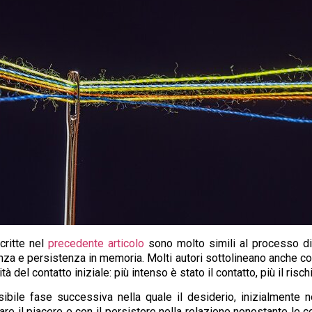
critte nel
precedente articolo
sono molto simili al processo d
nza e persistenza in memoria. Molti autori sottolineano anche co
del contatto iniziale: più intenso è stato il contatto, più il risc
ile fase successiva nella quale il desiderio, inizialmente n
are il piacere e con il persistere nella relazione nonostante l