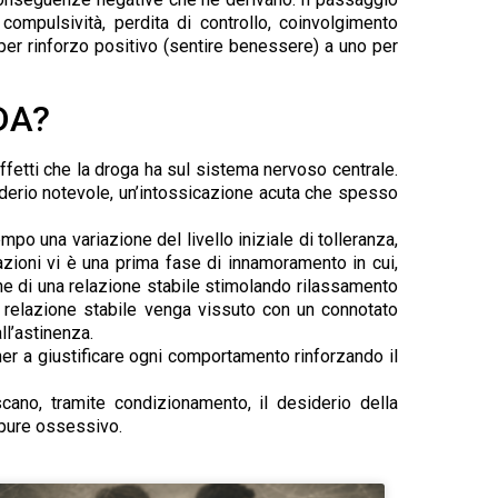
ompulsività, perdita di controllo, coinvolgimento
er rinforzo positivo (sentire benessere) a uno per
 DA?
fetti che la droga ha sul sistema nervoso centrale.
iderio notevole, un’intossicazione acuta che spesso
o una variazione del livello iniziale di tolleranza,
azioni vi è una prima fase di innamoramento in cui,
one di una relazione stabile stimolando rilassamento
na relazione stabile venga vissuto con un connotato
ll’astinenza.
ner a giustificare ogni comportamento rinforzando il
scano, tramite condizionamento, il desiderio della
ppure ossessivo.