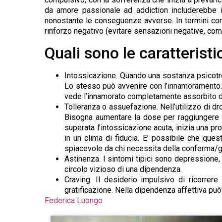
da amore passionale ad addiction includerebbe i 
nonostante le conseguenze avverse. In termini com
rinforzo negativo (evitare sensazioni negative, com
Quali sono le caratteristi
Intossicazione. Quando una sostanza psicotro
Lo stesso può avvenire con l’innamoramento. 
vede l’innamorato completamente assorbito da
Tolleranza o assuefazione. Nell’utilizzo di dr
Bisogna aumentare la dose per raggiungere ef
superata l’intossicazione acuta, inizia una p
in un clima di fiducia. E’ possibile che que
spiacevole da chi necessita della conferma/gra
Astinenza. I sintomi tipici sono depressione,
circolo vizioso di una dipendenza.
Craving. Il desiderio impulsivo di ricorrer
gratificazione. Nella dipendenza affettiva pu
Federica Luongo