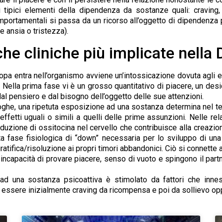
tipici elementi della dipendenza da sostanze quali: craving, c
portamentali si passa da un ricorso all’oggetto di dipendenza p
e ansia o tristezza).
che cliniche più implicate nella
pa entra nell’organismo avviene un’intossicazione dovuta agli ef
Nella prima fase vi è un grosso quantitativo di piacere, un des
l pensiero e dal bisogno dell’oggetto delle sue attenzioni.
oghe, una ripetuta esposizione ad una sostanza determina nel temp
fetti uguali o simili a quelli delle prime assunzioni. Nelle rel
roduzione di ossitocina nel cervello che contribuisce alla creazi
sta fase fisiologica di “down” necessaria per lo sviluppo di u
tifica/risoluzione ai propri timori abbandonici. Ciò si connette a
 incapacità di provare piacere, senso di vuoto e spingono il part
e ad una sostanza psicoattiva è stimolato da fattori che inne
ò essere inizialmente craving da ricompensa e poi da sollievo o