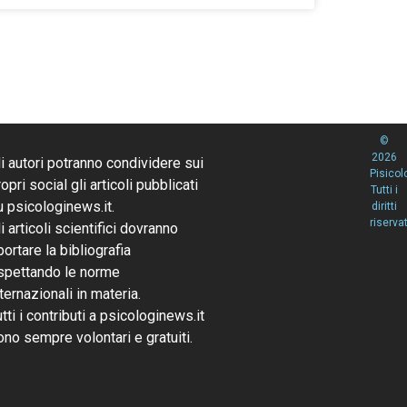
©
2026
li autori potranno condividere sui
Pisicol
opri social gli articoli pubblicati
Tutti i
u psicologinews.it.
diritti
riservat
li articoli scientifici dovranno
portare la bibliografia
ispettando le norme
nternazionali in materia.
utti i contributi a psicologinews.it
ono sempre volontari e gratuiti.