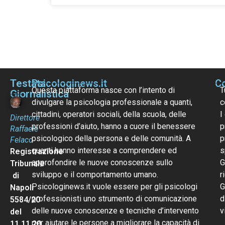
Testata
Psicologinews.it
Co
Questa piattaforma nasce con l’intento di
T
Giornalistica
divulgare la psicologia professionale a quanti,
c
cittadini, operatori sociali, della scuola, delle
I
Direttore
professioni d’aiuto, hanno a cuore il benessere
p
Raffaele
psicologico della persona e delle comunità. A
p
Felaco
quanti hanno interesse a comprendere ed
s
Registrazione
approfondire le nuove conoscenze sullo
G
Tribunale
sviluppo e il comportamento umano.
r
di
Psicologinews.it vuole essere per gli psicologi
G
Napoli
professionisti uno strumento di comunicazione
d
5584/20
delle nuove conoscenze e tecniche d’intervento
v
del
per aiutare le persone a migliorare la capacità di
11.11.20