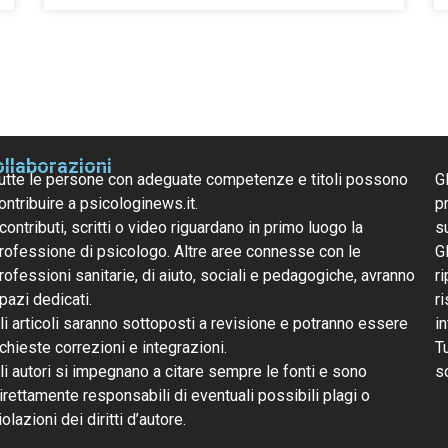
llaborazioni
utte le persone con adeguate competenze e titoli possono
G
ontribuire a psicologinews.it.
pr
 contributi, scritti o video riguardano in primo luogo la
s
rofessione di psicologo. Altre aree connesse con le
G
rofessioni sanitarie, di aiuto, sociali e pedagogiche, avranno
ri
pazi dedicati.
r
li articoli saranno sottoposti a revisione e potranno essere
i
ichieste correzioni e integrazioni.
T
li autori si impegnano a citare sempre le fonti e sono
s
irettamente responsabili di eventuali possibili plagi o
iolazioni dei diritti d’autore.