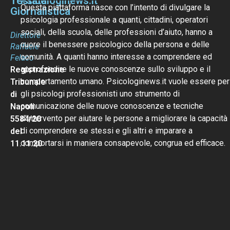
Testata
Psicologinews.it
Questa piattaforma nasce con l’intento di divulgare la
Giornalistica
psicologia professionale a quanti, cittadini, operatori
sociali, della scuola, delle professioni d’aiuto, hanno a
Direttore
cuore il benessere psicologico della persona e delle
Raffaele
comunità. A quanti hanno interesse a comprendere ed
Felaco
approfondire le nuove conoscenze sullo sviluppo e il
Registrazione
comportamento umano. Psicologinews.it vuole essere per
Tribunale
gli psicologi professionisti uno strumento di
di
comunicazione delle nuove conoscenze e tecniche
Napoli
d’intervento per aiutare le persone a migliorare la capacità
5584/20
di comprendere se stessi e gli altri e imparare a
del
comportarsi in maniera consapevole, congrua ed efficace.
11.11.20