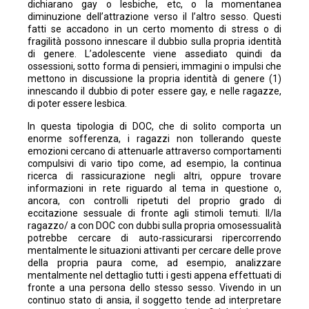
dichiarano gay o lesbiche, etc, o la momentanea
diminuzione dell’attrazione verso il l’altro sesso. Questi
fatti se accadono in un certo momento di stress o di
fragilità possono innescare il dubbio sulla propria identità
di genere. L’adolescente viene assediato quindi da
ossessioni, sotto forma di pensieri, immagini o impulsi che
mettono in discussione la propria identità di genere (1)
innescando il dubbio di poter essere gay, e nelle ragazze,
di poter essere lesbica.
In questa tipologia di DOC, che di solito comporta un
enorme sofferenza, i ragazzi non tollerando queste
emozioni cercano di attenuarle attraverso comportamenti
compulsivi di vario tipo come, ad esempio, la continua
ricerca di rassicurazione negli altri, oppure trovare
informazioni in rete riguardo al tema in questione o,
ancora, con controlli ripetuti del proprio grado di
eccitazione sessuale di fronte agli stimoli temuti. Il/la
ragazzo/ a con DOC con dubbi sulla propria omosessualità
potrebbe cercare di auto-rassicurarsi ripercorrendo
mentalmente le situazioni attivanti per cercare delle prove
della propria paura come, ad esempio, analizzare
mentalmente nel dettaglio tutti i gesti appena effettuati di
fronte a una persona dello stesso sesso. Vivendo in un
continuo stato di ansia, il soggetto tende ad interpretare