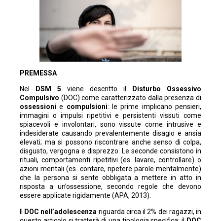
PREMESSA
Nel
DSM 5
viene descritto il
Disturbo Ossessivo
Compulsivo
(DOC) come caratterizzato dalla presenza di
ossessioni
e
compulsioni
: le prime implicano pensieri,
immagini o impulsi ripetitivi e persistenti vissuti come
spiacevoli e involontari, sono vissute come intrusive e
indesiderate causando prevalentemente disagio e ansia
elevati; ma si possono riscontrare anche senso di colpa,
disgusto, vergogna e disprezzo. Le seconde consistono in
rituali, comportamenti ripetitivi (es. lavare, controllare) o
azioni mentali (es. contare, ripetere parole mentalmente)
che la persona si sente obbligata a mettere in atto in
risposta a un’ossessione, secondo regole che devono
essere applicate rigidamente (APA, 2013).
Il
DOC nell’adolescenza
riguarda circa il 2% dei ragazzi, in
questo articolo si tratterà di una tipologia specifica: il
DOC