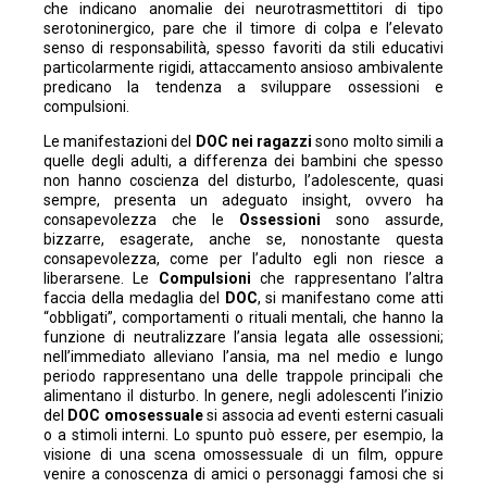
che indicano anomalie dei neurotrasmettitori di tipo
serotoninergico, pare che il timore di colpa e l’elevato
senso di responsabilità, spesso favoriti da stili educativi
particolarmente rigidi, attaccamento ansioso ambivalente
predicano la tendenza a sviluppare ossessioni e
compulsioni.
Le manifestazioni del
DOC nei ragazzi
sono molto simili a
quelle degli adulti, a differenza dei bambini che spesso
non hanno coscienza del disturbo, l’adolescente, quasi
sempre, presenta un adeguato insight, ovvero ha
consapevolezza che le
Ossessioni
sono assurde,
bizzarre, esagerate, anche se, nonostante questa
consapevolezza, come per l’adulto egli non riesce a
liberarsene. Le
Compulsioni
che rappresentano l’altra
faccia della medaglia del
DOC
, si manifestano come atti
“obbligati”, comportamenti o rituali mentali, che hanno la
funzione di neutralizzare l’ansia legata alle ossessioni;
nell’immediato alleviano l’ansia, ma nel medio e lungo
periodo rappresentano una delle trappole principali che
alimentano il disturbo. In genere, negli adolescenti l’inizio
del
DOC omosessuale
si associa ad eventi esterni casuali
o a stimoli interni. Lo spunto può essere, per esempio, la
visione di una scena omossessuale di un film, oppure
venire a conoscenza di amici o personaggi famosi che si