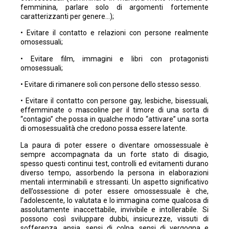
femminina, parlare solo di argomenti fortemente
caratterizzanti per genere…);
• Evitare il contatto e relazioni con persone realmente
omosessuali;
• Evitare film, immagini e libri con protagonisti
omosessuali;
• Evitare di rimanere soli con persone dello stesso sesso.
• Evitare il contatto con persone gay, lesbiche, bisessuali,
effemminate o mascoline per il timore di una sorta di
“contagio” che possa in qualche modo “attivare” una sorta
di omosessualità che credono possa essere latente.
La paura di poter essere o diventare omossessuale è
sempre accompagnata da un forte stato di disagio,
spesso questi continui test, controlli ed evitamenti durano
diverso tempo, assorbendo la persona in elaborazioni
mentali interminabili e stressanti. Un aspetto significativo
dell’ossessione di poter essere omossessuale è che,
l’adolescente, lo valutata e lo immagina come qualcosa di
assolutamente inaccettabile, invivibile e intollerabile. Si
possono così sviluppare dubbi, insicurezze, vissuti di
sofferenza, ansia, sensi di colpa, sensi di vergogna e