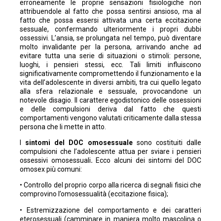
erroneamente le proprie sensazioni fisiologiche non
attribuendole al fatto che possa sentirsi ansioso, ma al
fatto che possa essersi attivata una certa eccitazione
sessuale, confermando ulteriormente i propri dubbi
ossessivi. L’ansia, se prolungata nel tempo, può diventare
molto invalidante per la persona, arrivando anche ad
evitare tutta una serie di situazioni o stimoli: persone,
luoghi, i pensieri stessi, ecc. Tali limiti influiscono
significativamente compromettendo il funzionamento e la
vita dell’adolescente in diversi ambiti, tra cui quello legato
alla sfera relazionale e sessuale, provocandone un
notevole disagio. Il carattere egodistonico delle ossessioni
e delle compulsioni deriva dal fatto che questi
comportamenti vengono valutati criticamente dalla stessa
persona che li mette in atto.
I
sintomi del DOC omosessuale
sono costituiti dalle
compulsioni che l’adolescente attua per sviare i pensieri
ossessivi omosessuali
.
Ecco alcuni dei sintomi del DOC
omosex più comuni:
• Controllo del proprio corpo alla ricerca di segnali fisici che
comprovino l’omosessualità (eccitazione fisica);
• Estremizzazione del comportamento e dei caratteri
eterosessuali (camminare in maniera molto mascolina o