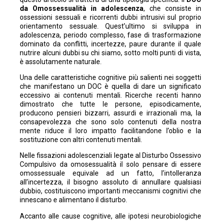
da Omossessualità in adolescenza
, che consiste in
ossessioni sessuali e ricorrenti dubbi intrusivi sul proprio
orientamento sessuale. Quest’ultimo si sviluppa in
adolescenza, periodo complesso, fase di trasformazione
dominato da conflitti, incertezze, paure durante il quale
nutrire alcuni dubbi su chi siamo, sotto molti punti di vista,
è assolutamente naturale.
Una delle caratteristiche cognitive più salienti nei soggetti
che manifestano un DOC è quella di dare un significato
eccessivo ai contenuti mentali. Ricerche recenti hanno
dimostrato che tutte le persone, episodicamente,
producono pensieri bizzarri, assurdi e irrazionali ma, la
consapevolezza che sono solo contenuti della nostra
mente riduce il loro impatto facilitandone l’oblio e la
sostituzione con altri contenuti mentali.
Nelle fissazioni adolescenziali legate al Disturbo Ossessivo
Compulsivo da omosessualità il solo pensare di essere
omossessuale equivale ad un fatto, l’intolleranza
all’incertezza, il bisogno assoluto di annullare qualsiasi
dubbio, costituiscono importanti meccanismi cognitivi che
innescano e alimentano il disturbo.
Accanto alle cause cognitive, alle ipotesi neurobiologiche