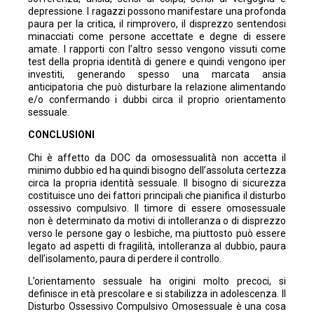
depressione. I ragazzi possono manifestare una profonda
paura per la critica, il rimprovero, il disprezzo sentendosi
minacciati come persone accettate e degne di essere
amate. I rapporti con l’altro sesso vengono vissuti come
test della propria identità di genere e quindi vengono iper
investiti, generando spesso una marcata ansia
anticipatoria che può disturbare la relazione alimentando
e/o confermando i dubbi circa il proprio orientamento
sessuale.
CONCLUSIONI
Chi è affetto da DOC da omosessualità non accetta il
minimo dubbio ed ha quindi bisogno dell’assoluta certezza
circa la propria identità sessuale. Il bisogno di sicurezza
costituisce uno dei fattori principali che pianifica il disturbo
ossessivo compulsivo. Il timore di essere omosessuale
non è determinato da motivi di intolleranza o di disprezzo
verso le persone gay o lesbiche, ma piuttosto può essere
legato ad aspetti di fragilità, intolleranza al dubbio, paura
dell’isolamento, paura di perdere il controllo.
L’orientamento sessuale ha origini molto precoci, si
definisce in età prescolare e si stabilizza in adolescenza. Il
Disturbo Ossessivo Compulsivo Omosessuale è una cosa