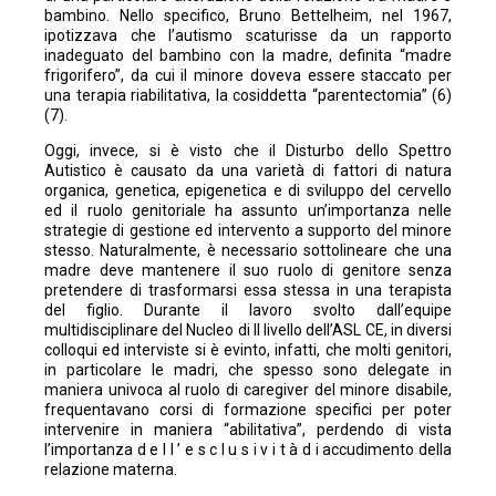
bambino. Nello specifico, Bruno Bettelheim, nel 1967,
ipotizzava che l’autismo scaturisse da un rapporto
inadeguato del bambino con la madre, definita “madre
frigorifero”, da cui il minore doveva essere staccato per
una terapia riabilitativa, la cosiddetta “parentectomia” (6)
(7).
Oggi, invece, si è visto che il Disturbo dello Spettro
Autistico è causato da una varietà di fattori di natura
organica, genetica, epigenetica e di sviluppo del cervello
ed il ruolo genitoriale ha assunto un’importanza nelle
strategie di gestione ed intervento a supporto del minore
stesso. Naturalmente, è necessario sottolineare che una
madre deve mantenere il suo ruolo di genitore senza
pretendere di trasformarsi essa stessa in una terapista
del figlio. Durante il lavoro svolto dall’equipe
multidisciplinare del Nucleo di II livello dell’ASL CE, in diversi
colloqui ed interviste si è evinto, infatti, che molti genitori,
in particolare le madri, che spesso sono delegate in
maniera univoca al ruolo di caregiver del minore disabile,
frequentavano corsi di formazione specifici per poter
intervenire in maniera “abilitativa”, perdendo di vista
l’importanza d e l l ’ e s c l u s i v i t à d i accudimento della
relazione materna.