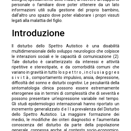
personale o familiare dove poter ottenere da un lato
informazioni utili sulla gestione del proprio bambino,
dall’altro uno spazio dove poter elaborare i propri vissuti
legati alla malattia del figlio.
Introduzione
Il disturbo dello Spettro Autistico è una disabilità
multidimensionale dello sviluppo neurologico che colpisce
le interazioni sociali e le capacità di comunicazione (2).
Tale disturbo è caratterizzato da interessi e attività
ripetitive e stereotipate, e da comorbidità comuni che
variano in gravità in tutto lo s p e t t r o , i n c l u s i a g g r e s
s i v i t à , comportamento impulsivo, ansia, depressione,
difficoltà del sonno e disturbi cognitivi. Le peculiarità della
sintomatologia clinica possono essere estremamente
eterogenee sia in termini di complessità che di severità e
possono presentare un’espressione variabile nel tempo.
Gli studi epidemiologici internazionali hanno riportato un
incremento generalizzato d e l l a prevalenza del Disturbo
dello Spettro Autistico. La maggiore formazione dei
medici, le modifiche dei criteri diagnostici e l’aumentata
conoscenza del disturbo da parte della popolazione
generale, connessa anche al contesto socio-economico,