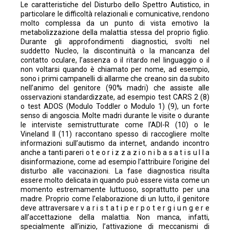
Le caratteristiche del Disturbo dello Spettro Autistico, in
particolare le difficoltà relazionali e comunicative, rendono
molto complessa da un punto di vista emotivo la
metabolizzazione della malattia stessa del proprio figlio.
Durante gli approfondimenti diagnostici, svolti nel
suddetto Nucleo, la discontinuità o la mancanza del
contatto oculare, l’assenza o il ritardo nel linguaggio o il
non voltarsi quando è chiamato per nome, ad esempio,
sono i primi campanelli di allarme che creano sin da subito
nell’animo del genitore (90% madri) che assiste alle
osservazioni standardizzate, ad esempio test CARS 2 (8)
o test ADOS (Modulo Toddler o Modulo 1) (9), un forte
senso di angoscia. Molte madri durante le visite o durante
le interviste semistrutturate come l’ADI-R (10) o le
Vineland II (11) raccontano spesso di raccogliere molte
informazioni sull’autismo da internet, andando incontro
anche a tanti pareri o t e o r i z z a z i o n i b a s a t i s u l l a
disinformazione, come ad esempio l’attribuire l’origine del
disturbo alle vaccinazioni. La fase diagnostica risulta
essere molto delicata in quando può essere vista come un
momento estremamente luttuoso, soprattutto per una
madre. Proprio come l’elaborazione di un lutto, il genitore
deve attraversare v a r i s t a t i p e r p o t e r g i u n g e r e
all’accettazione della malattia. Non manca, infatti,
specialmente all’inizio, l’attivazione di meccanismi di