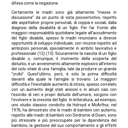
difesa come la negazione.
Certamente le madri sono già altamente “messe in
discussione” da un punto di vista psicoemotivo, rispetto
alle aspettative proprie personali, di coppia e sociali, dalla
diagnosi della disabilità di un figlio. Per far fronte alle
maggiori responsabilità quotidiane legate all’accudimento
del figlio disabile, spesso le madri rinunciano a diverse
opportunità di sviluppo individuale, con rinunce rispetto ad
ambizioni personali, specialmente in ambito lavorativo e
professionale (12) (13). Sicuramente la nascita di un figlio
disabile o, comunque, il momento della scoperta del
disturbo, è un avvenimento altamente esplosivo all’interno
del ciclo vitale di una famiglia, tale da produrre un grande
“crollo”. Quest’ultimo, però, è solo la prima difficoltà
davanti alla quale le famiglie si trovano. Le maggiori
difficoltà e l’inevitabile aumento di stress, spesso correlato
con un aumento degli stati ansiosi o in alcuni casi con
l’esordio di veri e propri disturbi dell’umore, sorgono con
l’evolvere e la crescita del figlio. In letteratura, ad esempio,
uno studio classico condotto da Holroyd e McArthur, nel
1976, ha dimostrato che le madri di bambini con autismo,
rispetto alle madri di bambini con Sindrome di Down, sono
più stressate e più preoccupate per la dipendenza del
bambino, la gestione del suo comportamento e gli effetti