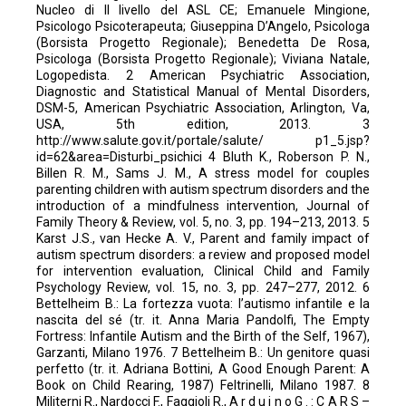
Nucleo di II livello del ASL CE; Emanuele Mingione,
Psicologo Psicoterapeuta; Giuseppina D’Angelo, Psicologa
(Borsista Progetto Regionale); Benedetta De Rosa,
Psicologa (Borsista Progetto Regionale); Viviana Natale,
Logopedista. 2 American Psychiatric Association,
Diagnostic and Statistical Manual of Mental Disorders,
DSM-5, American Psychiatric Association, Arlington, Va,
USA, 5th edition, 2013. 3
http://www.salute.gov.it/portale/salute/ p1_5.jsp?
id=62&area=Disturbi_psichici 4 Bluth K., Roberson P. N.,
Billen R. M., Sams J. M., A stress model for couples
parenting children with autism spectrum disorders and the
introduction of a mindfulness intervention, Journal of
Family Theory & Review, vol. 5, no. 3, pp. 194–213, 2013. 5
Karst J.S., van Hecke A. V., Parent and family impact of
autism spectrum disorders: a review and proposed model
for intervention evaluation, Clinical Child and Family
Psychology Review, vol. 15, no. 3, pp. 247–277, 2012. 6
Bettelheim B.: La fortezza vuota: l’autismo infantile e la
nascita del sé (tr. it. Anna Maria Pandolfi, The Empty
Fortress: Infantile Autism and the Birth of the Self, 1967),
Garzanti, Milano 1976. 7 Bettelheim B.: Un genitore quasi
perfetto (tr. it. Adriana Bottini, A Good Enough Parent: A
Book on Child Rearing, 1987) Feltrinelli, Milano 1987. 8
Militerni R., Nardocci F., Faggioli R., A r d u i n o G . : C A R S –