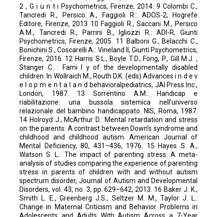
2 , G i u n t i Psychometrics, Firenze, 2014. 9 Colombi C.,
Tancredi R., Persico A., Faggioli R.: ADOS-2, Hogrefe
Editore, Firenze, 2013 10 Faggioli R., Saccani M., Persico
A.M., Tancredi R., Parrini B., Igliozzi R.: ADI-R, Giunti
Psychometrics, Firenze, 2005. 11 Balboni G., Belacchi C.,
Bonichini S., Coscarelli A.: Vineland II, Giunti Psychometrics,
Firenze, 2016. 12 Harris S.L., Boyle T.D., Fong, P., Gill M.J. ,
Stanger C. : Fami l y of the developmentally disabled
children. In Wollraich M., Routh D.K. (eds) Advances i n d e v
e l o p m e n t a l a n d behavioralpediatrics, JAI Press Inc.,
London, 1987. 13 Sorrentino A.M.: Handicap e
riabilitazione: una bussola sistemica nell’universo
relazionale del bambino handicappato. NIS, Roma, 1987.
14 Holroyd J., McArthur D.: Mental retardation and stress
on the parents: A contrast between Down’s syndrome and
childhood and childhood autism. American Journal of
Mental Deficiency, 80, 431–436, 1976. 15 Hayes S. A.,
Watson S. L.: The impact of parenting stress: A meta-
analysis of studies comparing the experience of parenting
stress in parents of children with and without autism
spectrum disorder, Journal of Autism and Developmental
Disorders, vol. 43, no. 3, pp. 629–642, 2013. 16 Baker J. K.,
Smith L. E., Greenberg J.S., Seltzer M. M., Taylor J. L.:
Change in Maternal Criticism and Behavior Problems in
Adolescents and Adults With Autism Across a 7-Year