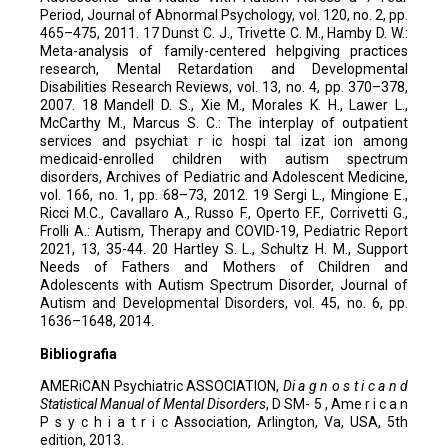
Period, Journal of Abnormal Psychology, vol. 120, no. 2, pp.
465–475, 2011. 17 Dunst C. J., Trivette C. M., Hamby D. W.:
Meta-analysis of family-centered helpgiving practices
research, Mental Retardation and Developmental
Disabilities Research Reviews, vol. 13, no. 4, pp. 370–378,
2007. 18 Mandell D. S., Xie M., Morales K. H., Lawer L.,
McCarthy M., Marcus S. C.: The interplay of outpatient
services and psychiat r ic hospi tal izat ion among
medicaid-enrolled children with autism spectrum
disorders, Archives of Pediatric and Adolescent Medicine,
vol. 166, no. 1, pp. 68–73, 2012. 19 Sergi L., Mingione E.,
Ricci M.C., Cavallaro A., Russo F., Operto F.F., Corrivetti G.,
Frolli A.: Autism, Therapy and COVID-19, Pediatric Report
2021, 13, 35-44. 20 Hartley S. L., Schultz H. M., Support
Needs of Fathers and Mothers of Children and
Adolescents with Autism Spectrum Disorder, Journal of
Autism and Developmental Disorders, vol. 45, no. 6, pp.
1636–1648, 2014.
Bibliografia
AMERiCAN Psychiatric ASSOCIATION,
Di a g n o s t i c a n d
Statistical Manual of Mental Disorders
, D SM- 5 , Ame r i c a n
P s y c h i a t r i c Association, Arlington, Va, USA, 5th
edition, 2013.