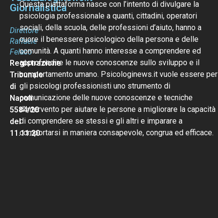
Questa piattaforma nasce con l’intento di divulgare la
Giornalistica
psicologia professionale a quanti, cittadini, operatori
sociali, della scuola, delle professioni d’aiuto, hanno a
Direttore
cuore il benessere psicologico della persona e delle
Raffaele
comunità. A quanti hanno interesse a comprendere ed
Felaco
approfondire le nuove conoscenze sullo sviluppo e il
Registrazione
comportamento umano. Psicologinews.it vuole essere per
Tribunale
gli psicologi professionisti uno strumento di
di
comunicazione delle nuove conoscenze e tecniche
Napoli
d’intervento per aiutare le persone a migliorare la capacità
5584/20
di comprendere se stessi e gli altri e imparare a
del
comportarsi in maniera consapevole, congrua ed efficace.
11.11.20