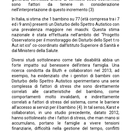
sono fattori da tenere in considerazione
nell’interpretazione di questo incremento (3).
In Italia, si stima che 1 bambino su 77 (età compresa tra i 7
ed i 9 anni) presenti un Disturbo dello Spettro Autistico con
una prevalenza maggiore nei maschi. Questa stima
nazionale è stata effettuata nell’ambito del “Progetto
Osservatorio per il monitoraggio dei Disturbi dello Spet t ro
Aut ist ico” co-coordinato dall’Istituto Superiore di Sanità e
dal Ministero della Salute.
Diversi studi sottolineano come tale disabilità abbia un
forte impatto sul benessere dell’intera famiglia. Una
ricerca condotta da Bluth e collaboratori nel 2013, ad
esempio, ha evidenziato che i genitori di bambini con
Disturbo dello Spettro Autistico sperimentano una serie
complessa di fattori di stress che sono direttamente
correlati alle caratteristiche del bambino, come
comportamenti molto invalidanti, e indirettamente
correlati a fattori di stress del sistema, come le barriere
all’accesso ai servizi per il bambino (4). In tal senso, Karst e
collaboratori, in uno studio precedente, datato 2012,
hanno sottolineato che i fattori di stress, che man mano si
accumulano, portano le famiglie a vivere tensioni
finanziarie, difficoltà nella gestione del tempo, conflitti