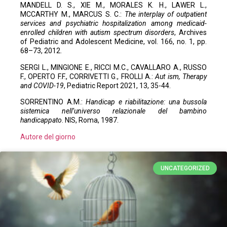
MANDELL D. S., XIE M., MORALES K. H., LAWER L.,
MCCARTHY M., MARCUS S. C.:
The interplay of outpatient
services and psychiatric hospitalization among medicaid-
enrolled children with autism spectrum disorders
, Archives
of Pediatric and Adolescent Medicine, vol. 166, no. 1, pp.
68–73, 2012.
SERGI L., MINGIONE E., RICCI M.C., CAVALLARO A., RUSSO
F., OPERTO F.F., CORRIVETTI G., FROLLI A.:
Aut ism, Therapy
and COVID-19
, Pediatric Report 2021, 13, 35-44.
SORRENTINO A.M.:
Handicap e riabilitazione: una bussola
sistemica nell’universo relazionale del bambino
handicappato
. NIS, Roma, 1987.
Autore del giorno
UNCATEGORIZED