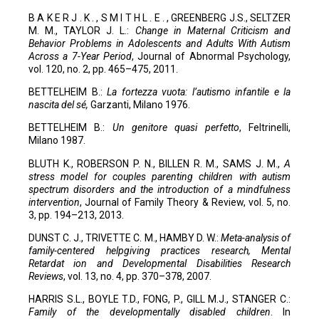
B A K E R J . K . , S M I T H L . E . , GREENBERG J.S., SELTZER
M. M., TAYLOR J. L.:
Change in Maternal Criticism and
Behavior Problems in Adolescents and Adults With Autism
Across a 7-Year Period
, Journal of Abnormal Psychology,
vol. 120, no. 2, pp. 465–475, 2011.
BETTELHEIM B.:
La fortezza vuota: l’autismo infantile e la
nascita del sé,
Garzanti, Milano 1976.
BETTELHEIM B.:
Un genitore quasi perfetto
, Feltrinelli,
Milano 1987.
BLUTH K., ROBERSON P. N., BILLEN R. M., SAMS J. M.,
A
stress model for couples parenting children with autism
spectrum disorders and the introduction of a mindfulness
intervention
, Journal of Family Theory & Review, vol. 5, no.
3, pp. 194–213, 2013.
DUNST C. J., TRIVETTE C. M., HAMBY D. W.:
Meta-analysis of
family-centered helpgiving practices research, Mental
Retardat ion and Developmental
Disabilities Research
Reviews
, vol. 13, no. 4, pp. 370–378, 2007.
HARRIS S.L., BOYLE T.D., FONG, P., GILL M.J., STANGER C.:
Family of the developmentally disabled children
. In