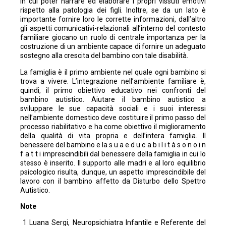
in cui poter narrare ed elaborare i propri vissuti emotivi
rispetto alla patologia dei figli. Inoltre, se da un lato è
importante fornire loro le corrette informazioni, dall’altro
gli aspetti comunicativi-relazionali all’interno del contesto
familiare giocano un ruolo di centrale importanza per la
costruzione di un ambiente capace di fornire un adeguato
sostegno alla crescita del bambino con tale disabilità.
La famiglia è il primo ambiente nel quale ogni bambino si
trova a vivere. L’integrazione nell’ambiente familiare è,
quindi, il primo obiettivo educativo nei confronti del
bambino autistico. Aiutare il bambino autistico a
sviluppare le sue capacità sociali e i suoi interessi
nell’ambiente domestico deve costituire il primo passo del
processo riabilitativo e ha come obiettivo il miglioramento
della qualità di vita propria e dell’intera famiglia. Il
benessere del bambino e la s u a e d u c a b i l i t à s o n o i n
f a t t i imprescindibili dal benessere della famiglia in cui lo
stesso è inserito. Il supporto alle madri e al loro equilibrio
psicologico risulta, dunque, un aspetto imprescindibile del
lavoro con il bambino affetto da Disturbo dello Spettro
Autistico.
Note
1 Luana Sergi, Neuropsichiatra Infantile e Referente del