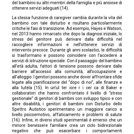
del bambino su altri membri della famiglia e più ansiose di
ottenere servizi adeguati (14).
La stessa funzione di caregiver cambia durante la vita del
bambino con tale disturbo e risultano particolarmente
critiche le fasi di transizione. Ad esempio, Hayes e Watson,
nel 2013 hanno rimarcato che dopo la diagnosi iniziale, lo
stress del genitore può derivare dalla difficoltà nel
raccogliere informazioni e nell’ottenere servizi di
intervento precoce. Durante gli anni scolastici, le difficoltà
si trasformano e possono coincidere con l’accedere a
servizi di istruzione speciale. Con il passaggio del bambino
all’età adulta, fattori di tensione possono derivare dalle
barriere all’accesso alla comunità, all’occupazione e
all’alloggio. I genitori possono anche dover affrontare sfide
legate alla pianificazione del “dopo di noi”, alle finanze e
alla tutela (15). In un’ul ter iore r i cer ca di Baker e
collaboratori che hanno confrontato il livello di “stress
gestionale” di genitori di bambini con sviluppo tipico e con
altre disabilità, i genitori di bambini con Disturbo dello
Spettro Autistico sperimentano un maggiore carico a
livello psicoemotivo, affaticamento e problemi di salute
(16). Infine, in diversi studi sperimentali è emerso che un
minore benessere familiare crea un ciclo bidirezionale
negativo che può esacerbare i comportamenti