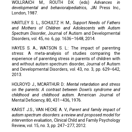
WOLLRAICH M., ROUTH D.K. (eds)
Advances in
developmental and behavioralpediatrics
, JAI Press Inc.,
London, 1987.
HARTLEY S. L., SCHULTZ H. M.,
Support Needs of Fathers
and Mothers of Children and Adolescents with Autism
Spectrum Disorder
, Journal of Autism and Developmental
Disorders, vol. 45, no. 6, pp. 1636–1648, 2014.
HAYES S. A., WATSON S. L.: The impact of parenting
stress: A meta-analysis of studies comparing the
experience of parenting stress in parents of children with
and without autism spectrum disorder, Journal of Autism
and Developmental Disorders, vol. 43, no. 3, pp. 629–642,
2013.
HOLROYD J., MCARTHUR D.:
Mental retardation and stress
on the parents: A contrast between Down’s syndrome and
childhood and childhood autism
. American Journal of
Mental Deficiency, 80, 431–436, 1976.
KARST J.S., VAN HECKE A. V.,
Parent and family impact of
autism spectrum disorders: a review and proposed model for
intervention evaluation
, Clinical Child and Family Psychology
Review, vol. 15, no. 3, pp. 247–277, 2012.