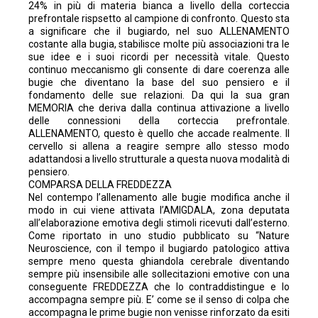
24% in più di materia bianca a livello della corteccia
prefrontale rispsetto al campione di confronto. Questo sta
a significare che il bugiardo, nel suo ALLENAMENTO
costante alla bugia, stabilisce molte più associazioni tra le
sue idee e i suoi ricordi per necessità vitale. Questo
continuo meccanismo gli consente di dare coerenza alle
bugie che diventano la base del suo pensiero e il
fondamento delle sue relazioni. Da qui la sua gran
MEMORIA che deriva dalla continua attivazione a livello
delle connessioni della corteccia prefrontale.
ALLENAMENTO, questo è quello che accade realmente. Il
cervello si allena a reagire sempre allo stesso modo
adattandosi a livello strutturale a questa nuova modalità di
pensiero.
COMPARSA DELLA FREDDEZZA
Nel contempo l’allenamento alle bugie modifica anche il
modo in cui viene attivata l’AMIGDALA, zona deputata
all’elaborazione emotiva degli stimoli ricevuti dall’esterno.
Come riportato in uno studio pubblicato su “Nature
Neuroscience, con il tempo il bugiardo patologico attiva
sempre meno questa ghiandola cerebrale diventando
sempre più insensibile alle sollecitazioni emotive con una
conseguente FREDDEZZA che lo contraddistingue e lo
accompagna sempre più. E’ come se il senso di colpa che
accompagna le prime bugie non venisse rinforzato da esiti