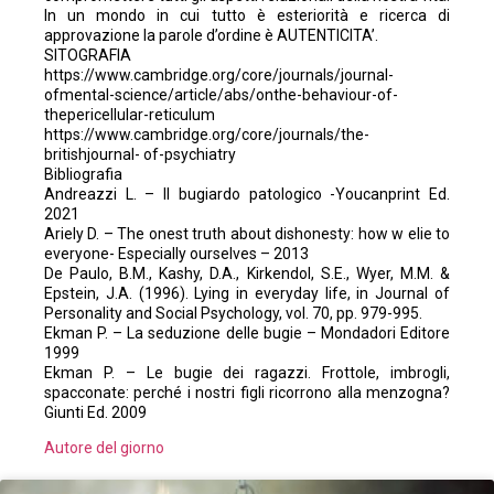
In un mondo in cui tutto è esteriorità e ricerca di
approvazione la parole d’ordine è AUTENTICITA’.
SITOGRAFIA
https://www.cambridge.org/core/journals/journal-
ofmental-science/article/abs/onthe-behaviour-of-
thepericellular-reticulum
https://www.cambridge.org/core/journals/the-
britishjournal- of-psychiatry
Bibliografia
Andreazzi L. – Il bugiardo patologico -Youcanprint Ed.
2021
Ariely D. – The onest truth about dishonesty: how w elie to
everyone- Especially ourselves – 2013
De Paulo, B.M., Kashy, D.A., Kirkendol, S.E., Wyer, M.M. &
Epstein, J.A. (1996). Lying in everyday life, in Journal of
Personality and Social Psychology, vol. 70, pp. 979-995.
Ekman P. – La seduzione delle bugie – Mondadori Editore
1999
Ekman P. – Le bugie dei ragazzi. Frottole, imbrogli,
spacconate: perché i nostri figli ricorrono alla menzogna?
Giunti Ed. 2009
Autore del giorno