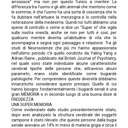
arrossisce” ma non per questo l’unico a mentire. La
differenza tra l’uomo e gli altri animali che mentono come
le scimmie, è che l’uomo ha una sorta di coscienza che lo
fa dubitare nell’attuare la menzogna e lo controlla nella
reiterazione della medesima. Quindi noi tutti abbiamo una
specie di controllo o come si dice un “Super io” che vigila
sulla nostra onestà, anche se non per tutti è così; per
qualcuno mentire diventa un’abitudine di vita che lo
accompagna e segna ogni passaggio e relazione. Tra gli
studi di Neuroscienze che più mi hanno appassionata
nell’ultimo periodo c’è quello condotto da Yaling Yang e
Adrian Raine , pubblicato dal British Journal of Psychiatry,
nel quale sono state individuate alcune caratteristiche
cerebrali tipiche delle persone che, attraverso alcuni
parametri, erano state identificate come bugiarde
patologiche. Per comprendere queste diversità dobbiamo
innanzitutto considerare questo principio: Quello di cui
hanno bisogno fondamentalmente i bugiardi seriali è una
gran MEMORIA e in secondo luogo di una buona dose di
FREDDEZZA.
UNA SUPER MEMORIA
Come evidenziato dallo studio precedentemente citato,
dopo aver analizzato la struttura cerebrale dei soggetti
campione è stato rilevato che queste persone dalla bugia
seriale avevano un 14% in meno di materia grigia e circa il