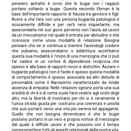
pensiero astratto è ovvio che le bugie con i ragazzi
portano soltanto a bugie. Questa secondo Ekman è la
base dell’importante rapporto di fiducia tra genitore e figli.
Avere a che fare con una persona bugiarda patologica è
sicuramente difficile e per certi versi inquietante, ma
assecondarla nel suo gioco perverso non l’aiuta ad uscire
da un meccanismo nel quale è entrata per abitudine e che
riconosce come unica modalità di relazione. Bisogna
pensare che se si continua a mentire facendogli credere
che subiamo, assecondiamo o addirittura accettiamo
questa sua modalità è l’inizio di una menzogna che ci può
far cadere in un vortice di dipendenza reciproca che
spesso è alla base di rapporti nocivi e distruttivi. Aiutare n
bugiardo patologico non è facile e spesso questa modalità
di comportamento è spesso associata ad altri disturbi di
personalità come il Narcisismo caratterizzato da totale
assenza di empatia. Nelle relazioni ognuno porta una sua
eredità di chi è e di come vuole farsi vedere agli occhi degli
altri, ma la libertà di mostrarsi per chi si è veramente è
l’unica strada giusta per costruirsi una coerenza e unicità
che può portarti verso una vita più serena ed appagante.
Quello che non bisogna dimenticare è che le bugie
possono portarci in un vero e proprio vortice di menzogne
dal quale è difficile uscire e che possono con il tempo
compromettere tutti gli aspetti relazionali della nostra vita.