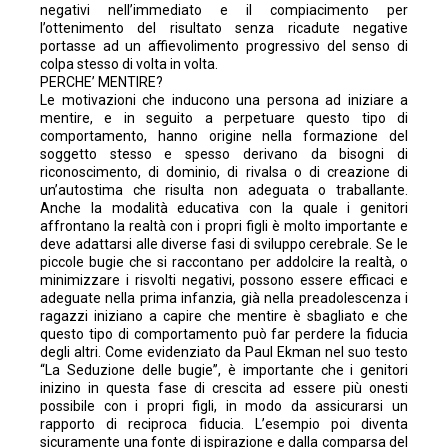
negativi nell’immediato e il compiacimento per
l’ottenimento del risultato senza ricadute negative
portasse ad un affievolimento progressivo del senso di
colpa stesso di volta in volta.
PERCHE’ MENTIRE?
Le motivazioni che inducono una persona ad iniziare a
mentire, e in seguito a perpetuare questo tipo di
comportamento, hanno origine nella formazione del
soggetto stesso e spesso derivano da bisogni di
riconoscimento, di dominio, di rivalsa o di creazione di
un’autostima che risulta non adeguata o traballante.
Anche la modalità educativa con la quale i genitori
affrontano la realtà con i propri figli è molto importante e
deve adattarsi alle diverse fasi di sviluppo cerebrale. Se le
piccole bugie che si raccontano per addolcire la realtà, o
minimizzare i risvolti negativi, possono essere efficaci e
adeguate nella prima infanzia, già nella preadolescenza i
ragazzi iniziano a capire che mentire è sbagliato e che
questo tipo di comportamento può far perdere la fiducia
degli altri. Come evidenziato da Paul Ekman nel suo testo
“La Seduzione delle bugie”, è importante che i genitori
inizino in questa fase di crescita ad essere più onesti
possibile con i propri figli, in modo da assicurarsi un
rapporto di reciproca fiducia. L’esempio poi diventa
sicuramente una fonte di ispirazione e dalla comparsa del