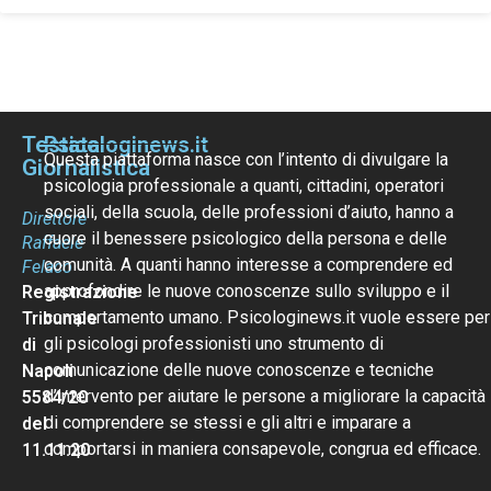
Testata
Psicologinews.it
Questa piattaforma nasce con l’intento di divulgare la
Giornalistica
psicologia professionale a quanti, cittadini, operatori
sociali, della scuola, delle professioni d’aiuto, hanno a
Direttore
cuore il benessere psicologico della persona e delle
Raffaele
comunità. A quanti hanno interesse a comprendere ed
Felaco
approfondire le nuove conoscenze sullo sviluppo e il
Registrazione
comportamento umano. Psicologinews.it vuole essere per
Tribunale
gli psicologi professionisti uno strumento di
di
comunicazione delle nuove conoscenze e tecniche
Napoli
d’intervento per aiutare le persone a migliorare la capacità
5584/20
di comprendere se stessi e gli altri e imparare a
del
comportarsi in maniera consapevole, congrua ed efficace.
11.11.20