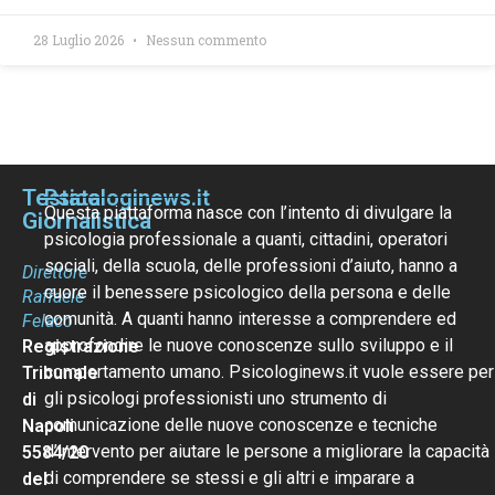
28 Luglio 2026
Nessun commento
Testata
Psicologinews.it
Questa piattaforma nasce con l’intento di divulgare la
Giornalistica
psicologia professionale a quanti, cittadini, operatori
sociali, della scuola, delle professioni d’aiuto, hanno a
Direttore
cuore il benessere psicologico della persona e delle
Raffaele
comunità. A quanti hanno interesse a comprendere ed
Felaco
approfondire le nuove conoscenze sullo sviluppo e il
Registrazione
comportamento umano. Psicologinews.it vuole essere per
Tribunale
gli psicologi professionisti uno strumento di
di
comunicazione delle nuove conoscenze e tecniche
Napoli
d’intervento per aiutare le persone a migliorare la capacità
5584/20
di comprendere se stessi e gli altri e imparare a
del