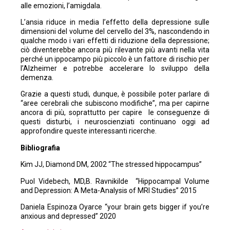
alle emozioni, l’amigdala.
L’ansia riduce in media l’effetto della depressione sulle
dimensioni del volume del cervello del 3%, nascondendo in
qualche modo i vari effetti di riduzione della depressione;
ciò diventerebbe ancora più rilevante più avanti nella vita
perché un ippocampo più piccolo è un fattore di rischio per
l’Alzheimer e potrebbe accelerare lo sviluppo della
demenza.
Grazie a questi studi, dunque, è possibile poter parlare di
“aree cerebrali che subiscono modifiche”, ma per capirne
ancora di più, soprattutto per capire le conseguenze di
questi disturbi, i neuroscienziati continuano oggi ad
approfondire queste interessanti ricerche.
Bibliografia
Kim JJ, Diamond DM, 2002 “The stressed hippocampus”
Puol Videbech, MD,B. Ravnikilde “Hippocampal Volume
and Depression: A Meta-Analysis of MRI Studies” 2015
Daniela Espinoza Oyarce “your brain gets bigger if you’re
anxious and depressed” 2020