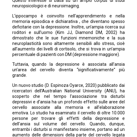
Questo interesse si basa su un ampio corpus di studi
neuropsicologici e di neuroimaging.
L’ippocampo è coinvolto nell’apprendimento e nella
memoria episodica e dichiarativa , che diventano spesso
deficitarie con la depressione. Inoltre, un’ampia ricerca sui
roditori e sull’uomo (Kim JJ, Diamond DM, 2002) ha
dimostrato che le sue funzioni mnemoniche e la sua
neuroplasticità sono altamente sensibili allo stress, cioè
all’aumento dei livelli di cortisolo, che si trova in un’ampia
percentuale di pazienti con DM (depressione maggiore).
Tuttavia, quando la depressione è associata all’ansia
un’area del cervello diventa “significativamente” più
grande.
Un nuovo studio (D. Espinoza Oyarce, 2020) pubblicato dai
ricercatori dell’Australian National University (ANU), ha
scoperto che nel tempo l’associazione tra disturbi
depressivi e d’ansia ha un profondo effetto sulle aree del
cervello associate alla memoria e all’elaborazione
emotiva. Lo studio ha esaminato il cervello di oltre 10.000
persone per trovare gli effetti della depressione e
dell’ansia sul volume del cervello. Quando, dunque,
entrambi i disturbi si manifestano insieme, portano ad un
aumento delle dimensioni della parte del cervello legata