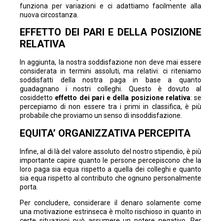
funziona per variazioni e ci adattiamo facilmente alla
nuova circostanza.
EFFETTO DEI PARI E DELLA POSIZIONE
RELATIVA
In aggiunta, la nostra soddisfazione non deve mai essere
considerata in termini assoluti, ma relativi: ci riteniamo
soddisfatti della nostra paga in base a quanto
guadagnano i nostri colleghi. Questo è dovuto al
cosiddetto
effetto dei pari e della posizione relativa
: se
percepiamo di non essere tra i primi in classifica, è più
probabile che proviamo un senso di insoddisfazione.
EQUITA’ ORGANIZZATIVA PERCEPITA
Infine, al di là del valore assoluto del nostro stipendio, è più
importante capire quanto le persone percepiscono che la
loro paga sia equa rispetto a quella dei colleghi e quanto
sia equa rispetto al contributo che ognuno personalmente
porta.
Per concludere, considerare il denaro solamente come
una motivazione estrinseca è molto rischioso in quanto in
certe situazioni può assumere un potere negativo. Per