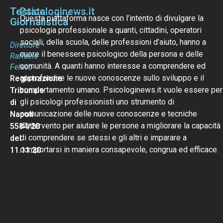
Testata
Psicologinews.it
Questa piattaforma nasce con l’intento di divulgare la
Giornalistica
psicologia professionale a quanti, cittadini, operatori
sociali, della scuola, delle professioni d’aiuto, hanno a
Direttore
cuore il benessere psicologico della persona e delle
Raffaele
comunità. A quanti hanno interesse a comprendere ed
Felaco
approfondire le nuove conoscenze sullo sviluppo e il
Registrazione
comportamento umano. Psicologinews.it vuole essere per
Tribunale
gli psicologi professionisti uno strumento di
di
comunicazione delle nuove conoscenze e tecniche
Napoli
d’intervento per aiutare le persone a migliorare la capacità
5584/20
di comprendere se stessi e gli altri e imparare a
del
comportarsi in maniera consapevole, congrua ed efficace.
11.11.20