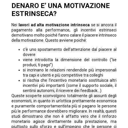
DENARO E’ UNA MOTIVAZIONE
ESTRINSECA?
Nei
lavori ad alta motivazione intrinseca
se si ancora il
pagamento alla performance, gli incentivi estrinseci
demotivano molto poiché fanno calare il piacere intrinseco
della motivazione. Questo avviene poiché:
c’è uno spostamento dell’attenzione dal piacere al
dovere
viene introdotta la dimensione del controllo (“se
produci, ti pago”)
si incrinano le relazioni rendendole più impersonali
tra capi e utenti e più competitive tra colleghi
si rischia che l’incentivo monetario sostituisca altri
incentivi più importanti (come il supporto sociale, il
sentirsi autonomi, il ricevere dei feedback…)
Queste scoperte sconvolgono totalmente gli assunti degli
economisti, in quanto in un’ottica prettamente economica
e puramente comportamentista più si pagano le persone
più le performance dovrebbero migliorare. In realtà, questi
studi dimostrano che non è affatto vero che il rinforzo
monetario agisce direttamente sulla prestazione, ma
piuttosto sullo sforzo e sull’impegno che le persone ci