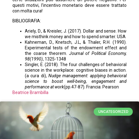
questi motivi, l’incentivo monetario deve essere trattato
con molta cura!
BIBLIOGRAFIA:
Ariely, D., & Kreisler, J. (2017). Dollar and sense. How
we misthink money and how to spend smarter. USA
Kahneman, D., Knetsch, J.L, & Thaler, R.H. (1990).
Experimental tests of the endowment effect and
the coarse theorem.
Journal of Political Economy,
98(1990)
, 1325-1348
Singler, E. (2018). The four challenges of behavioral
science in the workplace: cognitive biases in action.
(a cura di),
Nudge management: applying behavioral
science to boost well-being, engagement and
performance at work
(pp.47-87). Francia: Pearson
Beatrice Brambilla
UNCATEGORIZED