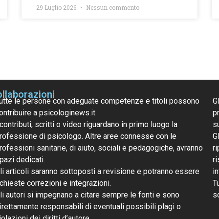
29 Luglio 2026
Nessun commento
llaborazioni
utte le persone con adeguate competenze e titoli possono
G
ontribuire a psicologinews.it.
pr
 contributi, scritti o video riguardano in primo luogo la
s
rofessione di psicologo. Altre aree connesse con le
G
rofessioni sanitarie, di aiuto, sociali e pedagogiche, avranno
ri
pazi dedicati.
r
li articoli saranno sottoposti a revisione e potranno essere
i
ichieste correzioni e integrazioni.
T
li autori si impegnano a citare sempre le fonti e sono
s
irettamente responsabili di eventuali possibili plagi o
iolazioni dei diritti d’autore.