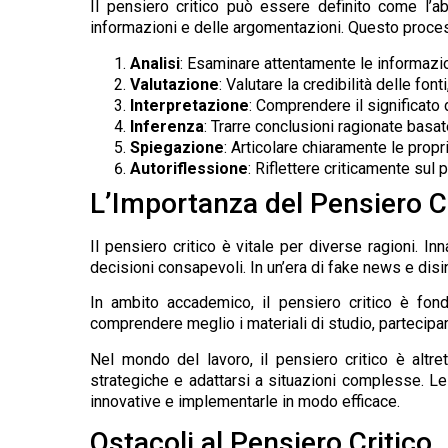
Il pensiero critico può essere definito come l’ab
informazioni e delle argomentazioni. Questo proce
Analisi
: Esaminare attentamente le informazioni
Valutazione
: Valutare la credibilità delle fon
Interpretazione
: Comprendere il significato 
Inferenza
: Trarre conclusioni ragionate basat
Spiegazione
: Articolare chiaramente le prop
Autoriflessione
: Riflettere criticamente sul
L’Importanza del Pensiero C
Il pensiero critico è vitale per diverse ragioni. I
decisioni consapevoli. In un’era di fake news e disin
In ambito accademico, il pensiero critico è fon
comprendere meglio i materiali di studio, partecipare
Nel mondo del lavoro, il pensiero critico è altre
strategiche e adattarsi a situazioni complesse. Le
innovative e implementarle in modo efficace.
Ostacoli al Pensiero Critico