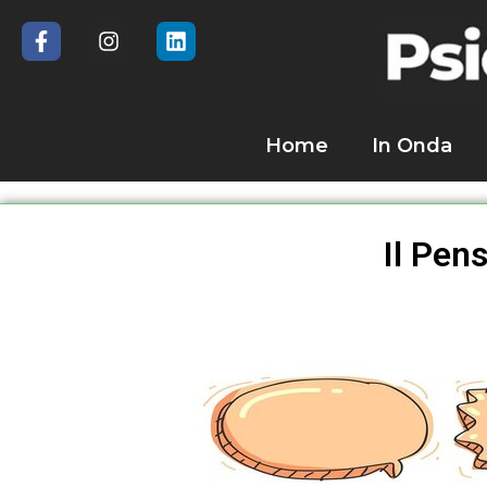
Home
In Onda
Il Pen