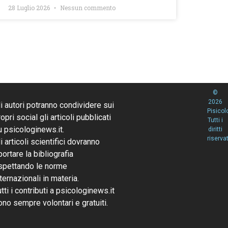
28 Luglio 2026
Nessun commento
©
2026
li autori potranno condividere sui
Pisicol
opri social gli articoli pubblicati
Tutti i
u psicologinews.it.
diritti
riservat
li articoli scientifici dovranno
portare la bibliografia
ispettando le norme
nternazionali in materia.
utti i contributi a psicologinews.it
ono sempre volontari e gratuiti.