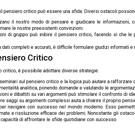
l pensiero critico può essere una sfida. Diversi ostacoli possono
zano il nostro modo di pensare e giudicare le informazioni, c
rmare le nostre preesistenti convinzioni.
ioni di gruppo può inibire il pensiero critico, facendo sì che 
dati completi e accurati, è difficile formulare giudizi informati e 
ensiero Critico
 critico, è possibile adottare diverse strategie:
 seminari sul pensiero critico e la logica può aiutare a rafforza
a mentalità analitica, ponendo domande e valutando le argomentaz
ioni e dibattiti su vari argomenti può stimolare il confronto di idee
vere saggi su argomenti complessi aiuta a chiarire il proprio pens
 per navigare con successo nel mondo moderno. Esso permette 
te e risoluzione efficace dei problemi. Nonostante gli ostacoli
a capacità di affrontare le sfide quotidiane con successo.