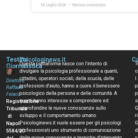
30 Luglio 2026
Nessun commento
Testata
Psicologinews.it
Co
Questa piattaforma nasce con l’intento di
T
Giornalistica
divulgare la psicologia professionale a quanti,
c
cittadini, operatori sociali, della scuola, delle
I
Direttore
professioni d’aiuto, hanno a cuore il benessere
p
Raffaele
psicologico della persona e delle comunità. A
p
Felaco
quanti hanno interesse a comprendere ed
s
Registrazione
approfondire le nuove conoscenze sullo
G
Tribunale
sviluppo e il comportamento umano.
r
di
Psicologinews.it vuole essere per gli psicologi
G
Napoli
professionisti uno strumento di comunicazione
d
5584/20
delle nuove conoscenze e tecniche d’intervento
v