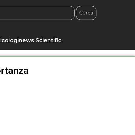
Cerca
icologinews Scientific
ortanza