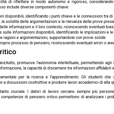
ilità di riflettere in modo autonomo e rigoroso, considerando
sso include diverse componenti chiave:
 disponibili, identificando i punti chiave e le connessioni tra di 
ti, la solidità delle argomentazioni e la rilevanza delle prove prese
delle informazioni e il loro contesto, riconoscendo eventuali bias
e sulle informazioni disponibili, identificando le implicazioni e 
rie ragioni e argomentazioni, supportandole con prove solide.
 proprio processo di pensiero, riconoscendo eventuali errori o are
ritico
nnanzitutto, promuove l’autonomia intellettuale, permettendo agli 
formazione, la capacità di discernere tra informazioni affidabili 
damentale per la ricerca e l’apprendimento. Gli studenti c
 a discussioni costruttive e produrre lavori accademici di alta qu
ttanto cruciale. I datori di lavoro cercano sempre più person
 competenze di pensiero critico permettono di analizzare i prob