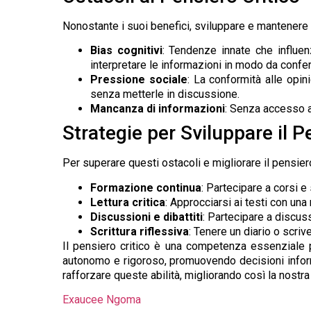
Nonostante i suoi benefici, sviluppare e mantenere i
Bias cognitivi
: Tendenze innate che influen
interpretare le informazioni in modo da confe
Pressione sociale
: La conformità alle opin
senza metterle in discussione.
Mancanza di informazioni
: Senza accesso a 
Strategie per Sviluppare il P
Per superare questi ostacoli e migliorare il pensiero
Formazione continua
: Partecipare a corsi e
Lettura critica
: Approcciarsi ai testi con un
Discussioni e dibattiti
: Partecipare a discuss
Scrittura riflessiva
: Tenere un diario o scri
Il pensiero critico è una competenza essenziale
autonomo e rigoroso, promuovendo decisioni informa
rafforzare queste abilità, migliorando così la nostr
Exaucee Ngoma