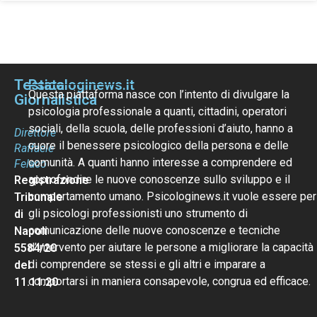
Testata
Psicologinews.it
Questa piattaforma nasce con l’intento di divulgare la
Giornalistica
psicologia professionale a quanti, cittadini, operatori
sociali, della scuola, delle professioni d’aiuto, hanno a
Direttore
cuore il benessere psicologico della persona e delle
Raffaele
comunità. A quanti hanno interesse a comprendere ed
Felaco
approfondire le nuove conoscenze sullo sviluppo e il
Registrazione
comportamento umano. Psicologinews.it vuole essere per
Tribunale
gli psicologi professionisti uno strumento di
di
comunicazione delle nuove conoscenze e tecniche
Napoli
d’intervento per aiutare le persone a migliorare la capacità
5584/20
di comprendere se stessi e gli altri e imparare a
del
comportarsi in maniera consapevole, congrua ed efficace.
11.11.20