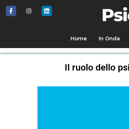
Home
In Onda
Il ruolo dello p