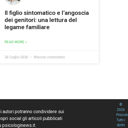
Il figlio sintomatico e l’angoscia
dei genitori: una lettura del
legame familiare
READ MORE »
28 Luglio 2026
Nessun commento
©
2026
li autori potranno condividere sui
Pisicol
opri social gli articoli pubblicati
Tutti i
u psicologinews.it.
diritti