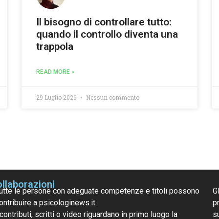
Il bisogno di controllare tutto:
quando il controllo diventa una
trappola
READ MORE »
29 Luglio 2026
Nessun commento
llaborazioni
utte le persone con adeguate competenze e titoli possono
G
ontribuire a psicologinews.it.
pr
 contributi, scritti o video riguardano in primo luogo la
s