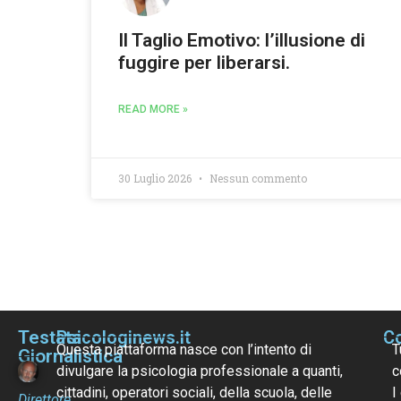
Il Taglio Emotivo: l’illusione di
fuggire per liberarsi.
READ MORE »
30 Luglio 2026
Nessun commento
Testata
Psicologinews.it
Co
Questa piattaforma nasce con l’intento di
T
Giornalistica
divulgare la psicologia professionale a quanti,
c
cittadini, operatori sociali, della scuola, delle
I
Direttore