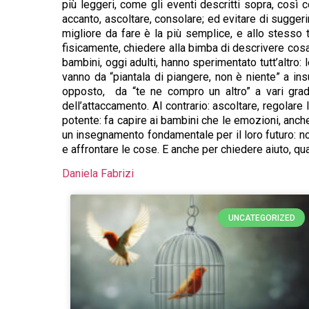
più leggeri, come gli eventi descritti sopra, cos
accanto, ascoltare, consolare; ed evitare di sugger
migliore da fare è la più semplice, e allo stesso t
fisicamente, chiedere alla bimba di descrivere cosa 
bambini, oggi adulti, hanno sperimentato tutt’altro: 
vanno da “piantala di piangere, non è niente” a ins
opposto, da “te ne compro un altro” a vari gra
dell’attaccamento. Al contrario: ascoltare, regolar
potente: fa capire ai bambini che le emozioni, anch
un insegnamento fondamentale per il loro futuro: non
e affrontare le cose. E anche per chiedere aiuto, q
Daniela Fabrizi
UNCATEGORIZED