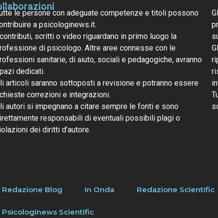
llaborazioni
utte le persone con adeguate competenze e titoli possono
G
ontribuire a psicologinews.it.
pr
 contributi, scritti o video riguardano in primo luogo la
s
rofessione di psicologo. Altre aree connesse con le
G
rofessioni sanitarie, di aiuto, sociali e pedagogiche, avranno
ri
pazi dedicati.
r
li articoli saranno sottoposti a revisione e potranno essere
i
ichieste correzioni e integrazioni.
T
li autori si impegnano a citare sempre le fonti e sono
s
irettamente responsabili di eventuali possibili plagi o
iolazioni dei diritti d’autore.
Redazione Blog
In Onda
Redazione Scientific
Psicologinews Scientific