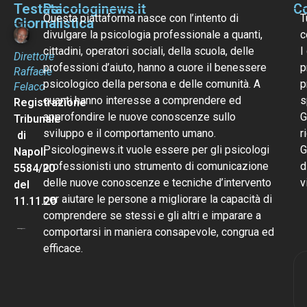
Testata
Psicologinews.it
Co
Questa piattaforma nasce con l’intento di
T
Giornalistica
divulgare la psicologia professionale a quanti,
c
cittadini, operatori sociali, della scuola, delle
I
Direttore
professioni d’aiuto, hanno a cuore il benessere
p
Raffaele
psicologico della persona e delle comunità. A
p
Felaco
quanti hanno interesse a comprendere ed
s
Registrazione
approfondire le nuove conoscenze sullo
G
Tribunale
sviluppo e il comportamento umano.
r
di
Psicologinews.it vuole essere per gli psicologi
G
Napoli
professionisti uno strumento di comunicazione
d
5584/20
delle nuove conoscenze e tecniche d’intervento
v
del
per aiutare le persone a migliorare la capacità di
11.11.20
comprendere se stessi e gli altri e imparare a
comportarsi in maniera consapevole, congrua ed
efficace.