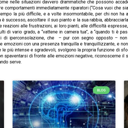
ì come nelle situazioni davvero drammatiche che possono accade
ire comportamenti immediatamente riparatori (“Cosa vuoi che sia!
empo la più difficile, e a volte insormontabile, per chi non ha 
è successo, ascoltare il suo pianto e la sua rabbia, abbracciarla
le reazioni alle frustrazioni, ai loro pianti, alle difficoltà espre
ulti di vario grado, a “vattene in camera tua”, a “quando ti è pa
di di iperconsolazione, che – pur con segno opposto – non r
e le emozioni con una presenza tranquilla e tranquillizzante, e no
e le più intense e sgradevoli, svolgono la propria funzione di sfo
 spaventarsi di fronte alle emozioni negative, riconoscerne il sig
uando serve.
BLOG