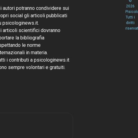
©
2026
li autori potranno condividere sui
Pisicol
opri social gli articoli pubblicati
Tutti i
u psicologinews.it.
diritti
riservat
li articoli scientifici dovranno
portare la bibliografia
ispettando le norme
nternazionali in materia.
utti i contributi a psicologinews.it
ono sempre volontari e gratuiti.