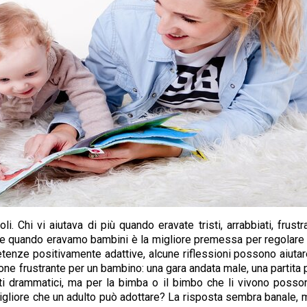
i. Chi vi aiutava di più quando eravate tristi, arrabbiati, frust
quando eravamo bambini è la migliore premessa per regolare le e
etenze positivamente adattive, alcune riflessioni possono aiutare 
one frustrante per un bambino: una gara andata male, una partita p
enti drammatici, ma per la bimba o il bimbo che li vivono posso
 migliore che un adulto può adottare? La risposta sembra banale, 