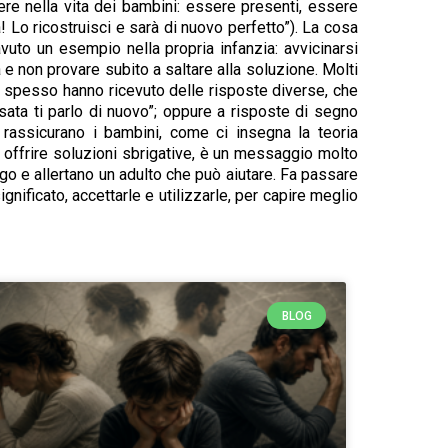
re nella vita dei bambini: essere presenti, essere
 Lo ricostruisci e sarà di nuovo perfetto”). La cosa
avuto un esempio nella propria infanzia: avvicinarsi
 e non provare subito a saltare alla soluzione. Molti
sse, spesso hanno ricevuto delle risposte diverse, che
ssata ti parlo di nuovo”; oppure a risposte di segno
assicurano i bambini, come ci insegna la teoria
n offrire soluzioni sbrigative, è un messaggio molto
go e allertano un adulto che può aiutare. Fa passare
nificato, accettarle e utilizzarle, per capire meglio
BLOG