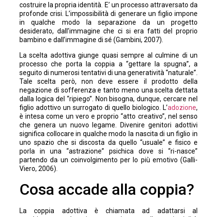
costruire la propria identità. E’ un processo attraversato da
profonde crisi. L’impossibilità di generare un figlio impone
in qualche modo la separazione da un progetto
desiderato, dall’immagine che ci si era fatti del proprio
bambino e dall’immagine di sé (Gambini, 2007).
La scelta adottiva giunge quasi sempre al culmine di un
processo che porta la coppia a “gettare la spugna”, a
seguito di numerosi tentativi di una generatività “naturale”.
Tale scelta però, non deve essere il prodotto della
negazione di sofferenza e tanto meno una scelta dettata
dalla logica del “ripiego”. Non bisogna, dunque, cercare nel
figlio adottivo un surrogato di quello biologico. L’
adozione
,
è intesa come un vero e proprio “atto creativo”, nel senso
che genera un nuovo legame. Divenire genitori adottivi
significa collocare in qualche modo la nascita di un figlio in
uno spazio che si discosta da quello “usuale” e fisico e
porla in una “astrazione” psichica dove si “ri-nasce”
partendo da un coinvolgimento per lo più emotivo (Galli-
Viero, 2006).
Cosa accade alla coppia?
La coppia adottiva è chiamata ad adattarsi al