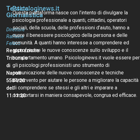
Testata
Psicologinews.it
Questa piattaforma nasce con l’intento di divulgare la
Giornalistica
psicologia professionale a quanti, cittadini, operatori
sociali, della scuola, delle professioni d’aiuto, hanno a
Direttore
cuore il benessere psicologico della persona e delle
Raffaele
comunità. A quanti hanno interesse a comprendere ed
Felaco
approfondire le nuove conoscenze sullo sviluppo e il
Registrazione
comportamento umano. Psicologinews.it vuole essere per
Tribunale
gli psicologi professionisti uno strumento di
di
comunicazione delle nuove conoscenze e tecniche
Napoli
d’intervento per aiutare le persone a migliorare la capacità
5584/20
di comprendere se stessi e gli altri e imparare a
del
comportarsi in maniera consapevole, congrua ed efficace.
11.11.20