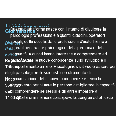
Testata
Psicologinews.it
Questa piattaforma nasce con l’intento di divulgare la
Giornalistica
psicologia professionale a quanti, cittadini, operatori
sociali, della scuola, delle professioni d’aiuto, hanno a
Direttore
cuore il benessere psicologico della persona e delle
Raffaele
comunità. A quanti hanno interesse a comprendere ed
Felaco
approfondire le nuove conoscenze sullo sviluppo e il
Registrazione
comportamento umano. Psicologinews.it vuole essere per
Tribunale
gli psicologi professionisti uno strumento di
di
comunicazione delle nuove conoscenze e tecniche
Napoli
d’intervento per aiutare le persone a migliorare la capacità
5584/20
di comprendere se stessi e gli altri e imparare a
del
comportarsi in maniera consapevole, congrua ed efficace.
11.11.20