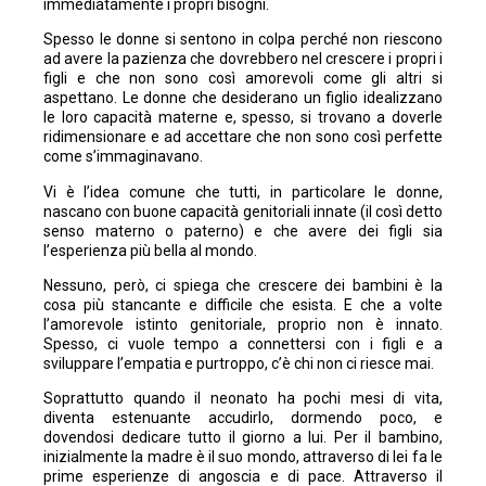
immediatamente i propri bisogni.
Spesso le donne si sentono in colpa perché non riescono
ad avere la pazienza che dovrebbero nel crescere i propri i
figli e che non sono così amorevoli come gli altri si
aspettano. Le donne che desiderano un figlio idealizzano
le loro capacità materne e, spesso, si trovano a doverle
ridimensionare e ad accettare che non sono così perfette
come s’immaginavano.
Vi è l’idea comune che tutti, in particolare le donne,
nascano con buone capacità genitoriali innate (il così detto
senso materno o paterno) e che avere dei figli sia
l’esperienza più bella al mondo.
Nessuno, però, ci spiega che crescere dei bambini è la
cosa più stancante e difficile che esista. E che a volte
l’amorevole istinto genitoriale, proprio non è innato.
Spesso, ci vuole tempo a connettersi con i figli e a
sviluppare l’empatia e purtroppo, c’è chi non ci riesce mai.
Soprattutto quando il neonato ha pochi mesi di vita,
diventa estenuante accudirlo, dormendo poco, e
dovendosi dedicare tutto il giorno a lui. Per il bambino,
inizialmente la madre è il suo mondo, attraverso di lei fa le
prime esperienze di angoscia e di pace. Attraverso il