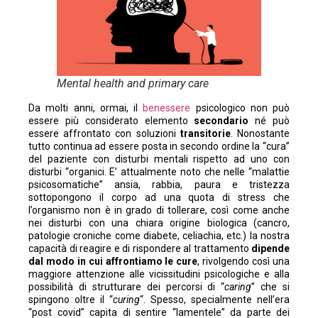
Mental health and primary care
Da molti anni, ormai, il
benessere
psicologico non può
essere più considerato elemento
secondario
né può
essere affrontato con soluzioni
transitorie
. Nonostante
tutto continua ad essere posta in secondo ordine la “cura”
del paziente con disturbi mentali rispetto ad uno con
disturbi “organici. E’ attualmente noto che nelle “malattie
psicosomatiche” ansia, rabbia, paura e tristezza
sottopongono il corpo ad una quota di stress che
l’organismo non è in grado di tollerare, così come anche
nei disturbi con una chiara origine biologica (cancro,
patologie croniche come diabete, celiachia, etc.) la nostra
capacità di reagire e di rispondere al trattamento
dipende
dal modo in cui affrontiamo le cure
, rivolgendo così una
maggiore attenzione alle vicissitudini psicologiche e alla
possibilità di strutturare dei percorsi di “
caring
” che si
spingono oltre il “
curing
“. Spesso, specialmente nell’era
“post covid” capita di sentire “lamentele” da parte dei