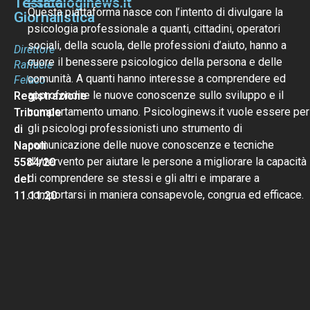
Testata
Psicologinews.it
Questa piattaforma nasce con l’intento di divulgare la
Giornalistica
psicologia professionale a quanti, cittadini, operatori
sociali, della scuola, delle professioni d’aiuto, hanno a
Direttore
cuore il benessere psicologico della persona e delle
Raffaele
comunità. A quanti hanno interesse a comprendere ed
Felaco
approfondire le nuove conoscenze sullo sviluppo e il
Registrazione
comportamento umano. Psicologinews.it vuole essere per
Tribunale
gli psicologi professionisti uno strumento di
di
comunicazione delle nuove conoscenze e tecniche
Napoli
d’intervento per aiutare le persone a migliorare la capacità
5584/20
di comprendere se stessi e gli altri e imparare a
del
comportarsi in maniera consapevole, congrua ed efficace.
11.11.20