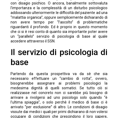
con disagio psichico. O ancora, banalmente sottovaluta
l’importanza e la complessità di un disturbo psicologico
addossando ulteriormente le difficoltà del paziente ad una
“malattia organica”, oppure semplicemente dichiarando di
non avere tempo per “l’ascolto” di problematiche
riguardanti il profondo. Ed è proprio in questo momento
che ci si è resi conto di quanto sia importante poter avere
un “parallelo” servizio di psicologia di base al quale
accedere attraverso il SSN.
Il servizio di psicologia di
base
Partendo da questa prospettiva va da sè che sia
necessario effettuare un “cambio di rotta”, ovvero,
bisognerebbe assegnare ai problemi psicologici la
medesima dignità di quelli somatici. Se tutto ciò si
realizzasse nel concreto non ci sarebbe più bisogno di
arrivare a rivolgersi ad uno psicologo solo quando “è
l’ultima spiaggia”, o solo perchè il medico di base ci è
arrivato “per esclusione” di altro. Le condizioni di disagio
vissute dai medici i quali per primi dichiarano di non volersi
occupare di condizioni che prescindono il loro sapere,