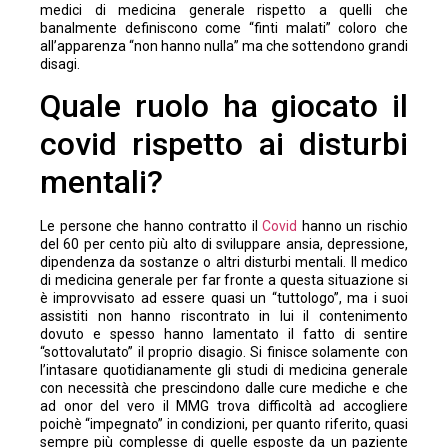
medici di medicina generale rispetto a quelli che
banalmente definiscono come “finti malati” coloro che
all’apparenza “non hanno nulla” ma che sottendono grandi
disagi.
Quale ruolo ha giocato il
covid rispetto ai disturbi
mentali?
Le persone che hanno contratto il
Covid
hanno un rischio
del 60 per cento più alto di sviluppare ansia, depressione,
dipendenza da sostanze o altri disturbi mentali. Il medico
di medicina generale per far fronte a questa situazione si
è improvvisato ad essere quasi un “tuttologo”, ma i suoi
assistiti non hanno riscontrato in lui il contenimento
dovuto e spesso hanno lamentato il fatto di sentire
“sottovalutato” il proprio disagio. Si finisce solamente con
l’intasare quotidianamente gli studi di medicina generale
con necessità che prescindono dalle cure mediche e che
ad onor del vero il MMG trova difficoltà ad accogliere
poichè “impegnato” in condizioni, per quanto riferito, quasi
sempre più complesse di quelle esposte da un paziente