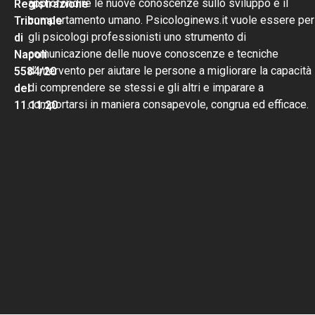
approfondire le nuove conoscenze sullo sviluppo e il
Registrazione
comportamento umano. Psicologinews.it vuole essere per
Tribunale
gli psicologi professionisti uno strumento di
di
comunicazione delle nuove conoscenze e tecniche
Napoli
d’intervento per aiutare le persone a migliorare la capacità
5584/20
di comprendere se stessi e gli altri e imparare a
del
comportarsi in maniera consapevole, congrua ed efficace.
11.11.20