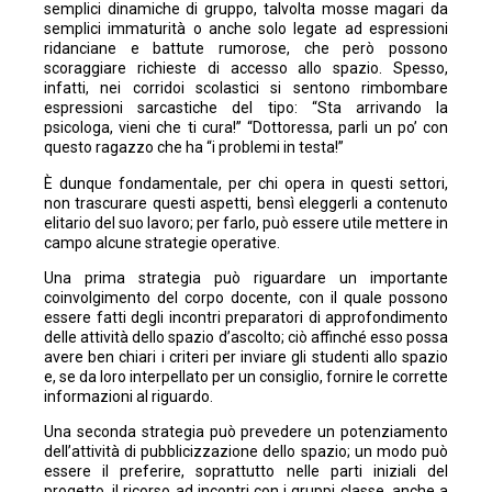
semplici dinamiche di gruppo, talvolta mosse magari da
semplici immaturità o anche solo legate ad espressioni
ridanciane e battute rumorose, che però possono
scoraggiare richieste di accesso allo spazio. Spesso,
infatti, nei corridoi scolastici si sentono rimbombare
espressioni sarcastiche del tipo: “Sta arrivando la
psicologa, vieni che ti cura!” “Dottoressa, parli un po’ con
questo ragazzo che ha “i problemi in testa!”
È dunque fondamentale, per chi opera in questi settori,
non trascurare questi aspetti, bensì eleggerli a contenuto
elitario del suo lavoro; per farlo, può essere utile mettere in
campo alcune strategie operative.
Una prima strategia può riguardare un importante
coinvolgimento del corpo docente, con il quale possono
essere fatti degli incontri preparatori di approfondimento
delle attività dello spazio d’ascolto; ciò affinché esso possa
avere ben chiari i criteri per inviare gli studenti allo spazio
e, se da loro interpellato per un consiglio, fornire le corrette
informazioni al riguardo.
Una seconda strategia può prevedere un potenziamento
dell’attività di pubblicizzazione dello spazio; un modo può
essere il preferire, soprattutto nelle parti iniziali del
progetto, il ricorso ad incontri con i gruppi classe, anche a