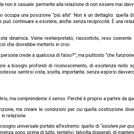
bile non è casuale: permette alla relazione di non essere mai dav
 o occupa una posizione “più alta”. Non è un dettaglio: quella d
e può continuare a esistere, anche senza reciprocità. È una relaz
esta dinamica. Viene reinterpretato, riassorbito, reso coerent
iò che dovrebbe metterlo in crisi.
persona crede a qualcosa di falso?”, ma piuttosto “che funzione 
e a bisogni profondi di riconoscimento, di esistenza nello sguar
otesse sentirsi vista, scelta, importante, senza esporsi davvero a
elirio, ma comprenderne il senso. Perché è proprio a partire da qu
inzione, ma creare le condizioni per cui quella costruzione divent
 in relazione.
bisogno universale portato all’estremo: quello di “
esistere per qu
erenza sono, prima di tutto, tentativi, talvolta disperati, di mante