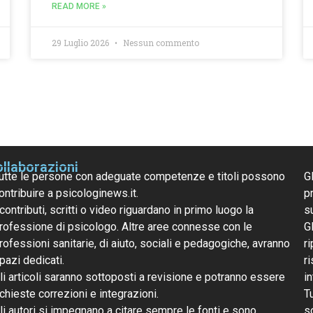
READ MORE »
29 Luglio 2026
Nessun commento
llaborazioni
utte le persone con adeguate competenze e titoli possono
G
ontribuire a psicologinews.it.
pr
 contributi, scritti o video riguardano in primo luogo la
s
rofessione di psicologo. Altre aree connesse con le
G
rofessioni sanitarie, di aiuto, sociali e pedagogiche, avranno
ri
pazi dedicati.
r
li articoli saranno sottoposti a revisione e potranno essere
i
ichieste correzioni e integrazioni.
T
li autori si impegnano a citare sempre le fonti e sono
s