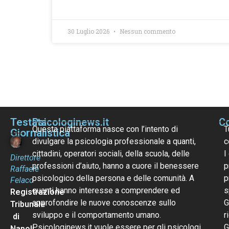
30 Luglio 2026
Nessun commento
Testata
Psicologinews.it
Co
Questa piattaforma nasce con l’intento di
T
Giornalistica
divulgare la psicologia professionale a quanti,
c
cittadini, operatori sociali, della scuola, delle
I
Direttore
professioni d’aiuto, hanno a cuore il benessere
p
Raffaele
psicologico della persona e delle comunità. A
p
Felaco
quanti hanno interesse a comprendere ed
s
Registrazione
approfondire le nuove conoscenze sullo
G
Tribunale
sviluppo e il comportamento umano.
r
di
Psicologinews.it vuole essere per gli psicologi
G
Napoli