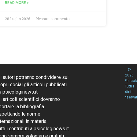
READ MORE »
28 Luglio 2026
Nessun commento
©
2026
li autori potranno condividere sui
Pisicol
opri social gli articoli pubblicati
Tutti i
u psicologinews.it.
diritti
riservat
li articoli scientifici dovranno
portare la bibliografia
ispettando le norme
nternazionali in materia.
utti i contributi a psicologinews.it
ono sempre volontari e gratuiti.