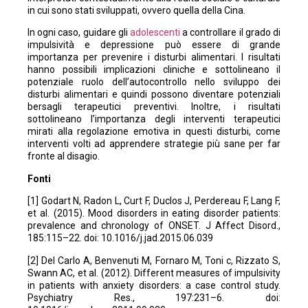
in cui sono stati sviluppati, ovvero quella della Cina.
In ogni caso, guidare gli
adolescenti
a controllare il grado di
impulsività e depressione può essere di grande
importanza per prevenire i disturbi alimentari. I risultati
hanno possibili implicazioni cliniche e sottolineano il
potenziale ruolo dell’autocontrollo nello sviluppo dei
disturbi alimentari e quindi possono diventare potenziali
bersagli terapeutici preventivi. Inoltre, i risultati
sottolineano l’importanza degli interventi terapeutici
mirati alla regolazione emotiva in questi disturbi, come
interventi volti ad apprendere strategie più sane per far
fronte al disagio.
Fonti
[1] Godart N, Radon L, Curt F, Duclos J, Perdereau F, Lang F,
et al. (2015). Mood disorders in eating disorder patients:
prevalence and chronology of ONSET. J Affect Disord.,
185:115–22. doi: 10.1016/j.jad.2015.06.039
[2] Del Carlo A, Benvenuti M, Fornaro M, Toni c, Rizzato S,
Swann AC, et al. (2012). Different measures of impulsivity
in patients with anxiety disorders: a case control study.
Psychiatry Res., 197:231–6. doi: