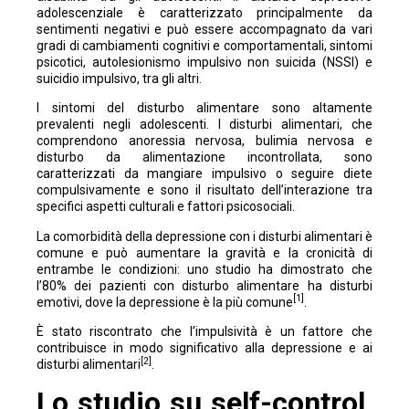
adolescenziale è caratterizzato principalmente da
sentimenti negativi e può essere accompagnato da vari
gradi di cambiamenti cognitivi e comportamentali, sintomi
psicotici, autolesionismo impulsivo non suicida (NSSI) e
suicidio impulsivo, tra gli altri.
I sintomi del disturbo alimentare sono altamente
prevalenti negli adolescenti. I disturbi alimentari, che
comprendono anoressia nervosa, bulimia nervosa e
disturbo da alimentazione incontrollata, sono
caratterizzati da mangiare impulsivo o seguire diete
compulsivamente e sono il risultato dell’interazione tra
specifici aspetti culturali e fattori psicosociali.
La comorbidità della depressione con i disturbi alimentari è
comune e può aumentare la gravità e la cronicità di
entrambe le condizioni: uno studio ha dimostrato che
l’80% dei pazienti con disturbo alimentare ha disturbi
[1]
emotivi, dove la depressione è la più comune
.
È stato riscontrato che l’impulsività è un fattore che
contribuisce in modo significativo alla depressione e ai
[2]
disturbi alimentari
.
Lo studio su self-control,