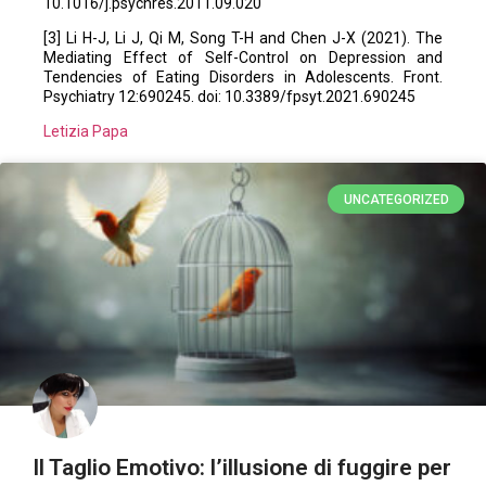
10.1016/j.psychres.2011.09.020
[3] Li H-J, Li J, Qi M, Song T-H and Chen J-X (2021). The
Mediating Effect of Self-Control on Depression and
Tendencies of Eating Disorders in Adolescents. Front.
Psychiatry 12:690245. doi: 10.3389/fpsyt.2021.690245
Letizia Papa
UNCATEGORIZED
Il Taglio Emotivo: l’illusione di fuggire per